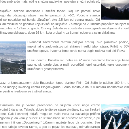
d decembra do maja, obilne snežne padavine i postojan snežni pokrivač.
skijaške sezone doprinose i snežni topovi, koji uz pomoć nove
 mogu da održavaju staze i na temperaturi do +5C. Početna stanica
zi se nedaleko od hotela „Stražite“, oko 2,5 km od centra grada. Od
 idu minibusi do gondole koja izvlači na skijalište. Za manje od 20 minuta popećete se njom d
i na približno 12 km od grada. Oni koji Žele da se spuste do samog grada na skijama ili sno
dinstvenu ski stazu, dugu 16 km, koja prolazi kroz šumu i odgovara svim skijašima.
Dvanaest savremenih ratraka pažljivo sređuju sve planinske padine,
maksimalno zadovoljstvo pri skijanju i veliki izbor staza. Približno 80%
snežne topove. I veoma bitno, ovde nema dugih redova kod ski liftova.
U ski centru Bansko svi hoteli sa 4* nude besplatno korišcenje bazen
saune, ski garderobu, a mali, porodični hoteli ostavljaju tople uspomen
srdačnost i gostoprimstvo.
lazi u jugozapadnom delu Bugarske, ispod planine Pirin. Od Sofije je udaljen 160 km,
 od manjeg lokalnog centra Blagoevgrada. Samo mesto je na 900 metara nadmorske visi
rpentine i redovno se čisti od snega.
 Banskom što je vreme provedeno na skijama veće nego vreme
ožnji žičarama. Takođe, dobro je što se staze ukrštaju, što su široke i
ane. Čak i osrednji skijaši mogu uz malo truda da savladaju prilično
 Zgodno je da vam je sunce za leđima kada se spuštate niz staze, a pri
emenom i tihom „Doppelmeyr“ žičarom možete lepo da pocrnite. Sve
i noc tabaju, sve su ravne, a gde se pojavi led na stazi, odmah startuju