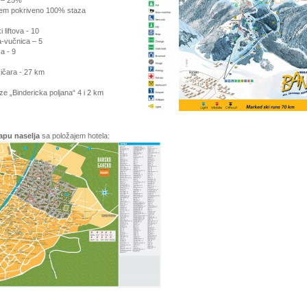
a – 25%
em pokriveno 100% staza
i liftova - 10
va-vučnica – 5
a - 9
ičara - 27 km
aze
„Bindericka poljana“ 4 i 2 km
pu naselja
sa položajem hotela: