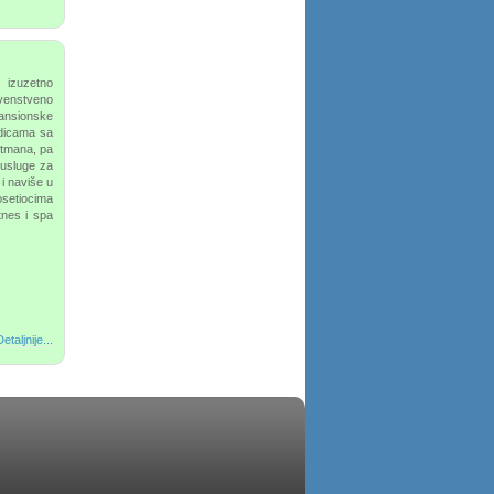
 izuzetno
rvenstveno
pansionske
dicama sa
rtmana, pa
 usluge za
 i naviše u
setiocima
tnes i spa
etaljnije...