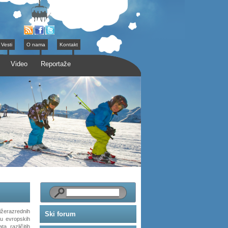
Vesti
O nama
Kontakt
Video
Reportaže
ižerazrednih
Ski forum
tu evropskih
a različitih