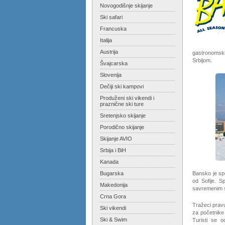
Novogodišnje skijanje
Ski safari
Francuska
Italija
Austrija
gastronomski
Srbijom.
Švajcarska
Slovenija
Dečiji ski kampovi
Produženi ski vikendi i
praznične ski ture
Sretenjsko skijanje
Porodično skijanje
Skijanje AVIO
Srbija i BiH
Kanada
Bugarska
Bansko je sp
od Sofije. S
Makedonija
savremenim si
Crna Gora
Tražeci pravu
Ski vikendi
za početnike 
Ski & Swim
Turisti se 