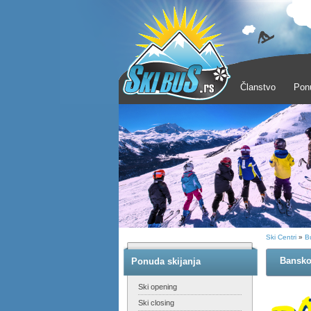
Članstvo
Pon
Ski Centri
»
B
Bansk
Ponuda skijanja
Ski opening
Ski closing