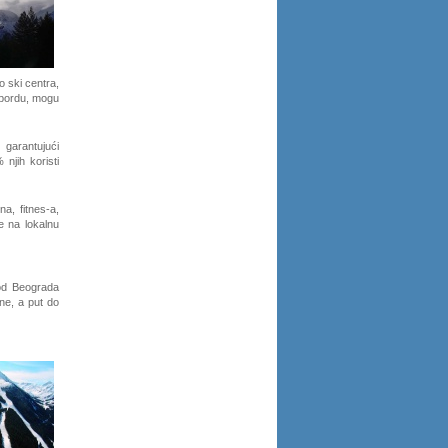
o ski centra,
wbordu, mogu
 garantujući
 njih koristi
a, fitnes-a,
e na lokalnu
 od Beograda
ne, a put do