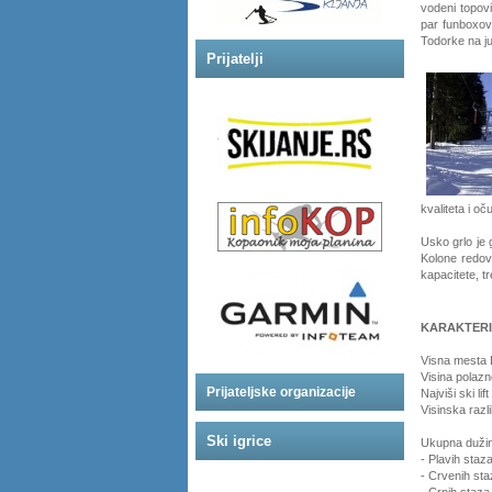
vodeni topovi
par funboxova
Todorke na ju
Prijatelji
kvaliteta i o
Usko grlo je 
Kolone redova
kapacitete, tr
KARAKTERI
Visna mesta
Visina polaz
Prijateljske organizacije
Najviši ski li
Visinska razl
Ski igrice
Ukupna dužin
- Plavih staz
- Crvenih st