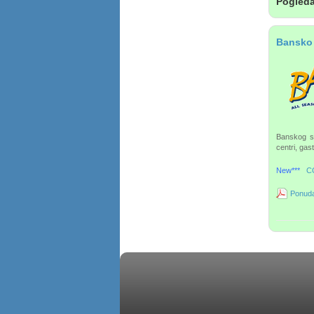
Pogleda
Bansko 
Banskog su
centri, gas
New***
C
Ponuda