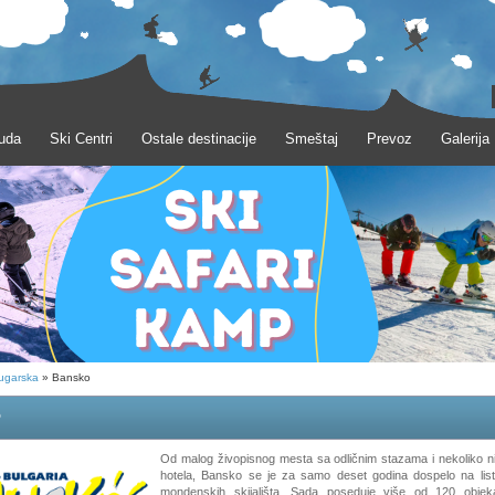
uda
Ski Centri
Ostale destinacije
Smeštaj
Prevoz
Galerija
ugarska
» Bansko
o
Od malog živopisnog mesta sa odličnim stazama i nekoliko n
hotela, Bansko se je za samo deset godina dospelo na lis
mondenskih skijališta. Sada poseduje više od 120 objekat