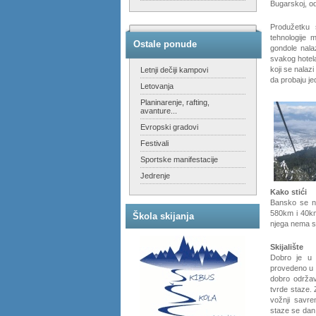
Bugarskoj, o
Produžetku 
tehnologije
Ostale ponude
gondole nala
svakog hotela
koji se nalaz
Letnji dečiji kampovi
da probaju je
Letovanja
Planinarenje, rafting,
avanture...
Evropski gradovi
Festivali
Sportske manifestacije
Jedrenje
Kako stići
Bansko se na
580km i 40km
Škola skijanja
njega nema se
Skijalište
Dobro je u
provedeno u v
dobro održav
tvrde staze.
vožnji savr
staze se dan 