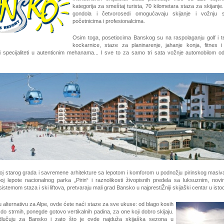
kategorija za smeštaj turista, 70 kilometara staza za skijanj
gondola i četvorosedi omogućavaju skijanje i vožnju 
početnicima i profesionalcima.
Osim toga, posetiocima Banskog su na raspolaganju golf i ten
kockarnice, staze za planinarenje, jahanje konja, fitnes i
 specijaliteti u autenticnim mehanama... I sve to za samo tri sata vožnje automobilom o
oj starog grada i savremene arhitekture sa lepotom i komforom u podnožju pirinskog masi
poj lepote nacionalnog parka „Pirin“ i raznolikosti živopisnih predela sa luksuznim, novi
stemom staza i ski liftova, pretvaraju mali grad Bansko u najprestiŽniji skijaški centar u isto
 alternativu za Alpe, ovde ćete naći staze za sve ukuse: od blago kosih
do strmih, ponegde gotovo vertikalnih padina, za one koji dobro skijaju.
odlučuju za Bansko i zato što je ovde najduža skijaška sezona u