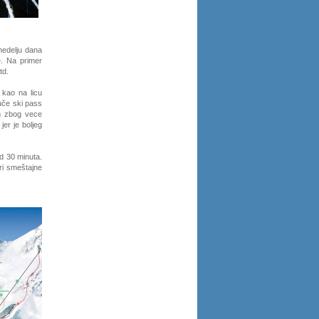
nedelju dana
e. Na primer
td.
 kao na licu
ruče ski pass
m zbog vece
jer je boljeg
d 30 minuta.
ri smeštajne