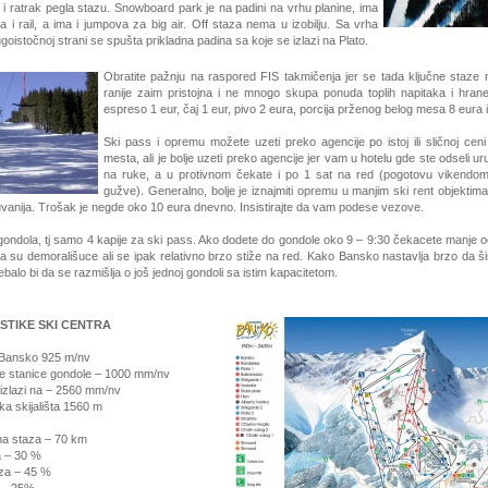
 i ratrak pegla stazu. Snowboard park je na padini na vrhu planine, ima
 i rail, a ima i jumpova za big air. Off staza nema u izobilju. Sa vrha
goistočnoj strani se spušta prikladna padina sa koje se izlazi na Plato.
Obratite pažnju na raspored FIS takmičenja jer se tada ključne staze 
ranije zaim pristojna i ne mnogo skupa ponuda toplih napitaka i hran
espreso 1 eur, čaj 1 eur, pivo 2 eura, porcija prženog belog mesa 8 eura i
Ski pass i opremu možete uzeti preko agencije po istoj ili sličnoj ceni
mesta, ali je bolje uzeti preko agencije jer vam u hotelu gde ste odseli u
na ruke, a u protivnom čekate i po 1 sat na red (pogotovu vikendo
gužve). Generalno, bolje je iznajmiti opremu u manjim ski rent objektima 
čuvanija. Trošak je negde oko 10 eura dnevno. Insistirajte da vam podese vezove.
gondola, tj samo 4 kapije za ski pass. Ako dodete do gondole oko 9 – 9:30 čekacete manje o
 su demorališuce ali se ipak relativno brzo stiže na red. Kako Bansko nastavlja brzo da ši
ebalo bi da se razmišlja o još jednoj gondoli sa istim kapacitetom.
STIKE SKI CENTRA
 Bansko 925 m/nv
ne stanice gondole – 1000 m
m/nv
ft izlazi na – 2560 m
m/nv
ika skijališta 1560 m
a staza – 70 km
a – 30 %
aza – 45 %