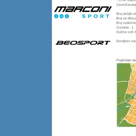
- Crnih staz
Zasnežavanj
Broj dečijih sk
Broj ski lifto
Broj sedežnic
Gondola - 1
Dužina svih ž
Nordijske st
Pogledajte
ma