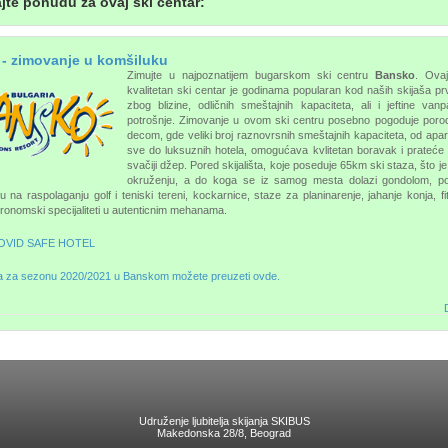
jte ponudu za ovaj ski centar:
- zimovanje u komšiluku
Zimujte u najpoznatijem bugarskom ski centru
Bansko
. Ovaj
kvalitetan ski centar je godinama popularan kod naših skijaša p
zbog blizine, odličnih smeštajnih kapaciteta, ali i jeftine van
potrošnje. Zimovanje u ovom ski centru posebno pogoduje poro
decom, gde veliki broj raznovrsnih smeštajnih kapaciteta, od apa
sve do luksuznih hotela, omogućava kvlitetan boravak i prateće
svačiji džep. Pored skijališta, koje poseduje 65km ski staza, što je
okruženju, a do koga se iz samog mesta dolazi gondolom, po
 na raspolaganju golf i teniski tereni, kockarnice, staze za planinarenje, jahanje konja, fi
tronomski specijaliteti u autenticnim mehanama.
OVID SAFE HOTEL
 za sezonu 2020/2021 u Banskom možete preuzeti ovde.
D
Udruženje ljubitelja skijanja SKIBUS
Makedonska 28/8, Beograd