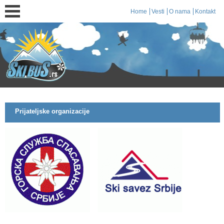
Home
Vesti
O nama
Kontakt
Prijateljske organizacije