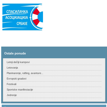
Ostale ponude
Letnji dečiji kampovi
Letovanja
Planinarenje, rafting, avanture...
Evropski gradovi
Festivali
Sportske manifestacije
Jedrenje