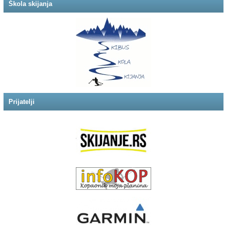
Škola skijanja
Prijatelji