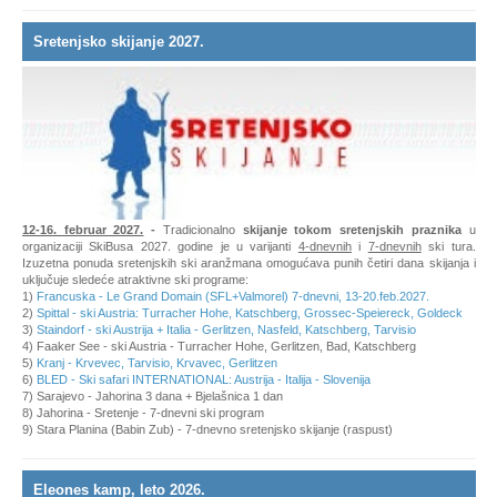
Sretenjsko skijanje 2027.
12-16. februar 2027.
-
Tradicionalno
skijanje tokom sretenjskih praznika
u
organizaciji SkiBusa 2027. godine je u varijanti
4-dnevnih
i
7-dnevnih
ski tura.
Izuzetna ponuda sretenjskih ski aranžmana omogućava punih četiri dana skijanja i
uključuje sledeće atraktivne ski programe:
1)
Francuska - Le Grand Domain (SFL+Valmorel) 7-dnevni, 13-20.feb.2027.
2)
Spittal - ski Austria: Turracher Hohe, Katschberg, Grossec-Speiereck, Goldeck
3)
Staindorf - ski Austrija + Italia - Gerlitzen, Nasfeld, Katschberg, Tarvisio
4) Faaker See - ski Austria - Turracher Hohe, Gerlitzen, Bad, Katschberg
5)
Kranj - Krvevec, Tarvisio, Krvavec, Gerlitzen
6)
BLED - Ski safari INTERNATIONAL: Austrija - Italija - Slovenija
7) Sarajevo - Jahorina 3 dana + Bjelašnica 1 dan
8) Jahorina - Sretenje - 7-dnevni ski program
9) Stara Planina (Babin Zub) - 7-dnevno sretenjsko skijanje (raspust)
Eleones kamp, leto 2026.