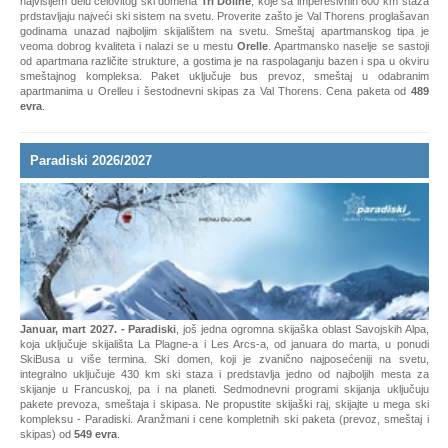
godinama unazad najboljim skijalištem na svetu. Smeštaj apartmanskog tipa je
veoma dobrog kvaliteta i nalazi se u mestu
Orelle
. Apartmansko naselje se sastoji
od apartmana različite strukture, a gostima je na raspolaganju bazen i spa u okviru
smeštajnog kompleksa. Paket uključuje bus prevoz, smeštaj u odabranim
apartmanima u Orelleu i šestodnevni skipas za Val Thorens. Cena paketa od
489
evra
.
Paradiski 2026/2027
Januar, mart 2027. - Paradiski
, još jedna ogromna skijaška oblast Savojskih Alpa,
koja uključuje skijališta La Plagne-a i Les Arcs-a, od januara do marta, u ponudi
SkiBusa u više termina. Ski domen, koji je zvanično najposećeniji na svetu,
integralno uključuje 430 km ski staza i predstavlja jedno od najboljih mesta za
skijanje u Francuskoj, pa i na planeti. Sedmodnevni programi skijanja uključuju
pakete prevoza, smeštaja i skipasa. Ne propustite skijaški raj, skijajte u mega ski
kompleksu - Paradiski. Aranžmani i cene kompletnih ski paketa (prevoz, smeštaj i
skipas) od
549 evra
.