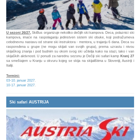
U sezoni 26/27,
SkiBus organizuje nekoliko dečijih ski kampova. Deca, polaznici ski
kampova, imaće na raspolaganju jedinstven sistem ski obuke, koji podražumeva
celodnevnu nastavu od strane ski instruktora - mentora, u trajanju 6 dana. Deca su
raspoređena u grupe (ne mogu skijati van svojih grupa), prema uzrastu i nivou
skijaškog znanja i pod budnim su okom svog ski učitelja kako na stazi, tako i van
skijaških aktivnosti. U ponudi za narednu sezonu je Dečiji ski safari kamp
Kranj 27
sa smeštajem u Kranju u okvuru kojeg se skija na skijalištima u Sloveniji, Austriji i
Italiji.
T
ermini:
03-10. januar 2027
.
10-17. januar 2027
.
Ski safari AUSTRIJA