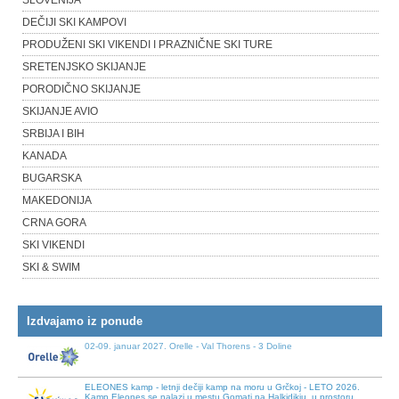
SLOVENIJA
DEČIJI SKI KAMPOVI
PRODUŽENI SKI VIKENDI I PRAZNIČNE SKI TURE
SRETENJSKO SKIJANJE
PORODIČNO SKIJANJE
SKIJANJE AVIO
SRBIJA I BIH
KANADA
BUGARSKA
MAKEDONIJA
CRNA GORA
SKI VIKENDI
SKI & SWIM
Izdvajamo iz ponude
ELEONES kamp - letnji dečiji kamp na moru u Grčkoj - LETO 2026.
Kamp Eleones se nalazi u mestu Gomati na Halkidikiu, u prostoru
između Sitonije i Atosa, oko 100 km udaljen od Soluna, a 30 km pre
gradića Uranopolisa.