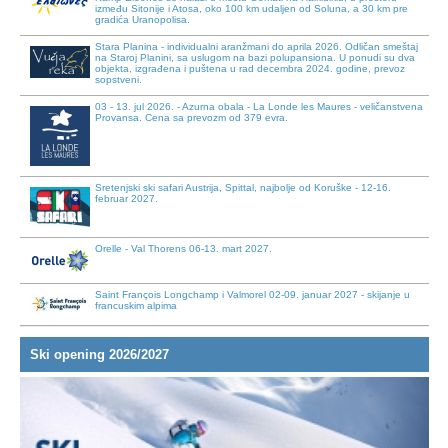
Stara Planina - individualni aranžmani do aprila 2026. Odličan smeštaj
na Staroj Planini, sa uslugom na bazi polupansiona. U ponudi su dva
objekta, izgrađena i puštena u rad decembra 2024. godine, prevoz
sopstveni.
03 - 13. jul 2026. - Azurna obala - La Londe les Maures - veličanstvena
Provansa. Cena sa prevozm od 379 evra.
Sretenjski ski safari Austrija, Spittal, najbolje od Koruške - 12-16.
februar 2027.
Orelle - Val Thorens 06-13. mart 2027.
Saint François Longchamp i Valmorel 02-09. januar 2027 - skijanje u
francuskim alpima
02-09. januar 2027. Orelle - Val Thorens - 3 Doline
Ski opening 2026/2027