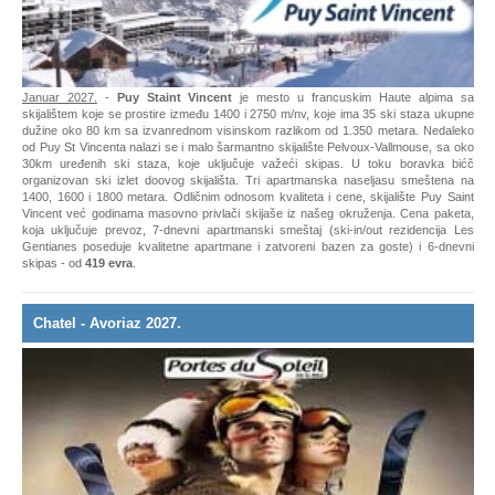
Januar 2027.
-
Puy Staint Vincent
je mesto u francuskim Haute alpima sa
skijalištem koje se prostire između 1400 i 2750 m/nv, koje ima 35 ski staza ukupne
dužine oko 80 km sa izvanrednom visinskom razlikom od 1.350 metara. Nedaleko
od Puy St Vincenta nalazi se i malo šarmantno skijalište Pelvoux-Vallmouse, sa oko
30km uređenih ski staza, koje uključuje važeći skipas. U toku boravka bićč
organizovan ski izlet doovog skijališta. Tri apartmanska naseljasu smeštena na
1400, 1600 i 1800 metara. Odličnim odnosom kvaliteta i cene, skijalište Puy Saint
Vincent već godinama masovno privlači skijaše iz našeg okruženja. Cena paketa,
koja uključuje prevoz, 7-dnevni apartmanski smeštaj (ski-in/out rezidencija Les
Gentianes poseduje kvalitetne apartmane i zatvoreni bazen za goste) i 6-dnevni
skipas - od
419 evra
.
Chatel - Avoriaz 2027.
09-16. januar
2027.
- Sedmodnevni ski aranžmani u jednom od najvećih svetskih ski