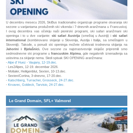
U decembru mesecu 2026, SkiBus tradicionalno organizuje programe otvaranja ski
sezone u varijantama produženih ski vikenda i 7-dnevnih aranžmana u Francuskoj.
I ovog decembra vas očekiju naši pionirski programi, ski safari aranžmani ski
openinga i to u dve varijante:
ski safari Austrija
(smeštaj u Austriji) i
ski safari
international
(kombinovano skijanje u Slovenija, Austija i Italija, sa smeštajem u
Sloveniji). Takođe, u ponudi ski openinga možete očekivati trodnevna skijanja na
Jahorini i
Bjelašnici.
Ove sezone za najstrastvesnije skijaše pripremili smo
sedmodnevne ski programe u
francuskim Alpima
, gde negativnih iznenađenja sa
uslovima za skijanje nema. Sledi spisak SKI OPENING aranžmana:
-
Alpe d' Huez - Vaujany, 12-19.dec.
- Les2Alpes, 12-19. decembar 2026.
- Moltaler, Heiligenblut, Sexten, 10-13.dec.
- Sexten/Cortina, 3-dnevno, 17-20.dec.
-
Katschberg, Turracher, Grosseck, 24-27.dec.
-
Krvavec, Goldeck, Tarvisio, 24-27.dec.
Le Grand Domain, SFL+ Valmorel