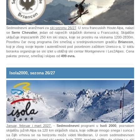
Sedmodnevni aranžmani za
ski sezonu 26/27
. U srcu francuskih Houte Alpa, nalazi
se
Serre Chevalier
, jedan od najvećih skijaških domena u Francuskoj. Skijalište
uključuje impozantnih 250 km ski staza, koje se prostiru na visinama 1200-2830m.
Posebnu čar ovog programa čini smeštaj u srednjovekovnom gradiću
Briancon
,
koji je zbog svoje lepote i autentičnosti pod posebnom zaštitom Unesco-a. U toklu
boravka organizuje se ski izlet u obližnji ski centar Montgenevre i Les2Alpes. Cena
paketa: prevoz, smeštaj i skipas od
499 evra.
Isola2000, sezona 26/27
Januar, februar i mart 2027.
-
Sedmodnevni
programi u
Isoli 2000
, poznatom
skijalištu južnih Alpa sa 120 km skijaških staza, koje odlikuje mnogo snega i sunca i
sa čijih vrhova se na horizontu može videti Mediteran. U ovom sedmodnevnom
skijaškom programu pored ski centra Isola 2000, imaćete prilliku da skijate i u ski
centru
Auron
koji ima 135 km ski staza, da posetite čuveni Monako i Mote Carlo i