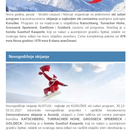
Nova godina, januar - školski raspust i februar organizuje se jedinstveni
ski safari
program
koji podrazumeva
skijanje u najboljim ski centarima
auatrijske pokrajne
Koruške
. Program će se realizovati u skijalištima
Katschberg
,
Turracher Hohe
,
Grosseck Speiereck
,
Gerlitzen
i
Goldeck
zavisno od programa.
Smeštaj je u
hotelu Gasthof Kasperle
, koji se nalazi u austrijskom gradiću Spittal, odakle se
svakoga dana odlazi na novu skijašku avanturu. Cena kompletnog paketa od
479
evra Nova godina / 679 evra 6-dana aranžmani
.
Novogodišnje skijanje
Novogodišnje skijanje AUSTIJA - najbolje od KORUŠKE ski safari program, 30.12-
03.01.2027. Iskoristite novogodišnje praznike i upriličite nezaboravno
četvorodnevno skijanje u Austriji
, skijajući u četiri odlična ski centra pokrajne
Koruška:
KATSCHBERG
,
TURRACHER HOHE
,
GROSSECK SPEIERECK
i
GOLDECK
. Smeštaj je u
hotelu Gasthof Kasperle
, koji se nalazi u austrijskom
gradiću Spittal, odakle se svakoga dana odlazi na različiti skijaški izlet i destinaciju u
ovoj jedinstvenoj
ski safari
avanturi. Cena od
469
evra
.