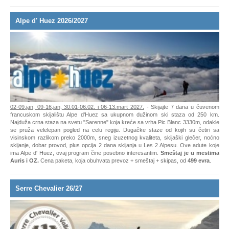
Alpe d' Huez 2026/2027
02-09.jan,
09-16.jan,
30.01-06.02. i 06-13.mart 2027.
- Skijajte 7 dana u čuvenom
francuskom skijalištu Alpe d'Huez sa ukupnom dužinom ski staza od 250 km.
Najduža crna staza na svetu "Sarenne" koja kreće sa vrha Pic Blanc 3330m, odakle
se pruža velelepan pogled na celu regiju. Dugačke staze od kojih su četiri sa
visinskom razlikom preko 2000m, sneg izuzetnog kvaliteta, skijaški glečer, noćno
skijanje, dobar provod, plus opcija 2 dana skijanja u Les 2 Alpesu. Ove adute koje
ima Alpe d' Huez, ovaj program čine posebno interesantim.
Smeštaj je u mestima
Auris i OZ.
Cena paketa, koja obuhvata prevoz + smeštaj + skipas, od
499 evra
.
Serre Chevalier 26/27