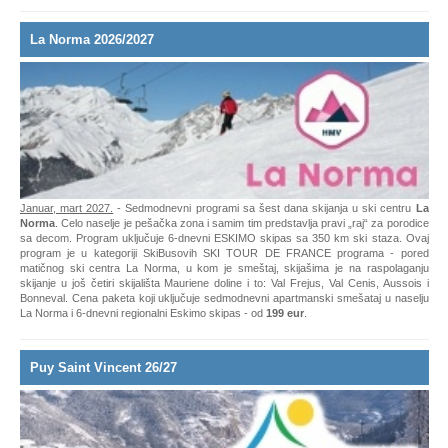
La Norma 2026/2027
Januar, mart 2027.
- Sedmodnevni programi sa šest dana skijanja u ski centru
La
Norma
. Celo naselje je pešačka zona i samim tim predstavlja pravi „raj“ za porodice
sa decom. Program uključuje 6-dnevni ESKIMO skipas sa 350 km ski staza. Ovaj
program je u kategoriji SkiBusovih SKI TOUR DE FRANCE programa - pored
matičnog ski centra La Norma, u kom je smeštaj, skijašima je na raspolaganju
skijanje u još četiri skijališta Mauriene doline i to: Val Frejus, Val Cenis, Aussois i
Bonneval. Cena paketa koji uključuje sedmodnevni apartmanski smešataj u naselju
La Norma i 6-dnevni regionalni Eskimo skipas - od
199 eur
.
Puy Saint Vincent 26/27