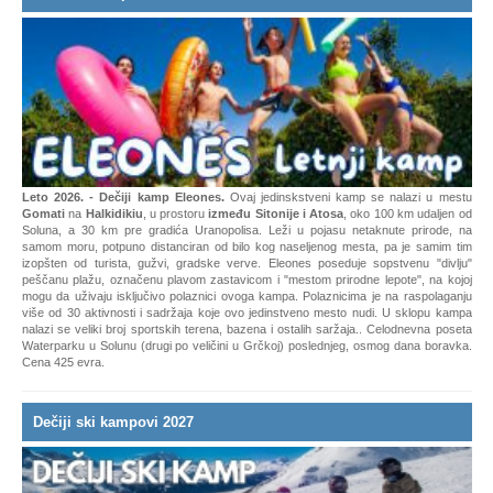
Leto 2026. - Dečiji kamp Eleones.
Ovaj jedinskstveni kamp se nalazi u mestu
Gomati
na
Halkidikiu
, u prostoru
između Sitonije i Atosa
, oko 100 km udaljen od
Soluna, a 30 km pre gradića Uranopolisa. Leži u pojasu netaknute prirode, na
samom moru, potpuno distanciran od bilo kog naseljenog mesta, pa je samim tim
izopšten od turista, gužvi, gradske verve. Eleones poseduje sopstvenu "divlju"
peščanu plažu, označenu plavom zastavicom i "mestom prirodne lepote", na kojoj
mogu da uživaju isključivo polaznici ovoga kampa. Polaznicima je na raspolaganju
više od 30 aktivnosti i sadržaja koje ovo jedinstveno mesto nudi. U sklopu kampa
nalazi se veliki broj sportskih terena, bazena i ostalih saržaja.. Celodnevna poseta
Waterparku u Solunu (drugi po veličini u Grčkoj) poslednjeg, osmog dana boravka.
Cena 425 evra.
Dečiji ski kampovi 2027