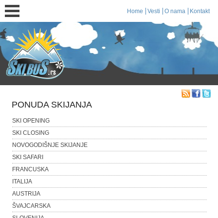
Home
Vesti
O nama
Kontakt
PONUDA SKIJANJA
SKI OPENING
SKI CLOSING
NOVOGODIŠNJE SKIJANJE
SKI SAFARI
FRANCUSKA
ITALIJA
AUSTRIJA
ŠVAJCARSKA