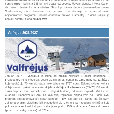
da nakon planine i snega obiđete Nicu i prošetate dugom promenadom pokraj
Sredozemnog mora. Proverite zašto je skoro dve decenije ovo jedan od naših
najpopularnijih programa. Ponuda obuhvata: prevoz + smeštaj + skipas (uključuje
oba ski centra). Cena od
399 evra
.
Valfrejus 2026/2027
Januar 2027.
- Valfrejus
je jedno od brojnih skijališta u dolini Maurienne u
Francuskoj. To je moderan, dobro dizajniran ski centar na 1550 m/nv sa 11 žičara
koje opslužuju 70 km ski staza koje izlaze na 2737 m/nv. Eskimo skipas koji se
dobija u ovom paketu obuhvata skijališta
Valfejus
i
La Norma
sa (65+70)135 km ski
staza koji se mou koristiti svih 6 skijaških dana, odnosno skijališta Val Cenis,
Aussois i Bonneval sur Arc, za koja ovaj regionalni skipas važi po 1 dan. ovaj
program podrazumeva ski safari koncept - tzv. Ski tour de France, pa će svim
zainteresovanim skijašima biti omogućeni ski izleti u sva navedena skijališta koje
pokriva ovaj regionalni skipas i skijanje na preko 350km ski staza. Cena ski paketa
(prevoz, smeštaj i skipas) od
379 eur
.