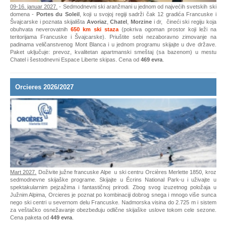
domena -
Portes du Soleil
, koji u svojoj regiji sadrži čak 12 gradića Francuske i
Švajcarske i poznata skijališta
Avoriaz
,
Chatel
,
Morzine
i dr, čineći ski regiju koja
obuhvata neverovatnih
650 km ski staza
(pokriva ogoman prostor koji leži na
teritorijama Francuske i Švajcarske). Priuštite sebi nezaboravno zimovanje na
padinama veličanstvenog Mont Blanca i u jednom programu skijajte u dve države.
Paket uključuje: prevoz, kvalitetan apartmanski smeštaj (sa bazenom) u mestu
Chatel i šestodnevni Espace Liberte skipas. Cena od
469 evra
.
Orcieres 2026/2027
Mart 2027.
Doživite južne francuske Alpe u ski centru Orcières Merlette 1850, kroz
sedmodnevne skijaške programe. Skijajte u Écrins National Park-u i uživajte u
spektakularnim pejzažima i fantastičnoj prirodi. Zbog svog izuzetnog položaja u
Južnim Alpima, Orcieres je poznat po kombinaciji dobrog snega i mnogo više sunca
nego ski centri u severnom delu Francuske. Nadmorska visina do 2.725 m i sistem
za veštačko osnežavanje obezbeđuju odlične skijaške uslove tokom cele sezone.
Cena paketa od
449 evra
.