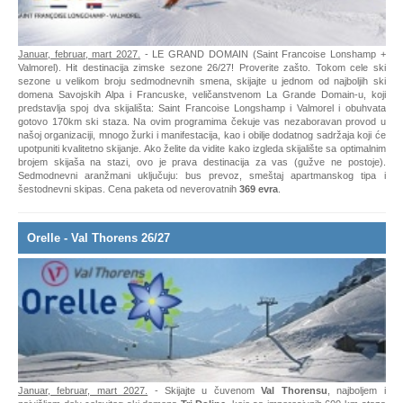
Januar, februar, mart 2027.
- LE GRAND DOMAIN (Saint Francoise Lonshamp +
Valmorel). Hit destinacija zimske sezone 26/27! Proverite zašto. Tokom cele ski
sezone u velikom broju sedmodnevnih smena, skijajte u jednom od najboljih ski
domena Savojskih Alpa i Francuske, veličanstvenom La Grande Domain-u, koji
predstavlja spoj dva skijališta: Saint Francoise Longshamp i Valmorel i obuhvata
gotovo 170km ski staza. Na ovim programima čekuje vas nezaboravan provod u
našoj organizaciji, mnogo žurki i manifestacija, kao i obilje dodatnog sadržaja koji će
upotpuniti kvalitetno skijanje. Ako želite da vidite kako izgleda skijalište sa optimalnim
brojem skijaša na stazi, ovo je prava destinacija za vas (gužve ne postoje).
Sedmodnevni aranžmani uključuju: bus prevoz, smeštaj apartmanskog tipa i
šestodnevni skipas. Cena paketa od neverovatnih
369 evra
.
Orelle - Val Thorens 26/27
Januar, februar, mart 2027.
- Skijajte u čuvenom
Val Thorensu
, najboljem i
najvišljem delu celovitog ski domena
Tri Doline
, koje sa imperesivnih 600 km staza
prdstavljaju najveći ski sistem na svetu. Proverite zašto je Val Thorens proglašavan