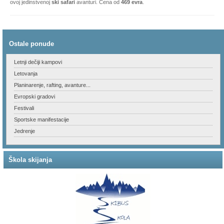
Ostale ponude
Letnji dečiji kampovi
Letovanja
Planinarenje, rafting, avanture...
Evropski gradovi
Festivali
Sportske manifestacije
Jedrenje
Škola skijanja