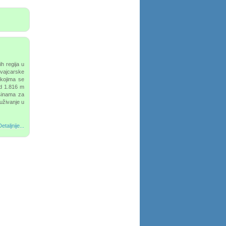
ih regija u
 švajcarske
kojima se
od 1.816 m
šinama za
uživanje u
etaljnije...