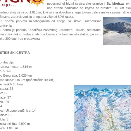
neposrednoj blizini švajcarske granice i
St. Moritza
,
okr
obe strane padinama na kojima se prostire 115 km skij
 nadmorskoj visini od 1.816 m, Livinjo ima dovoljno snega tokom cele zimske
sezone, ali je
šinama za proizvodnju snega na više od 80% staza.
tu snežni parkovi sa toboganima od snega, ski-škole i raznovrsna
akmičenja.
a, dobra je ponuda i sadržaja zabavnog karaktera - lokala, restorana,
a i diskoteka. Treba znati i da Livinjo ima bescarinski status, pa se u
oko 200 duti-free prodavnica.
STIKE SKI CENTRA
Lombardija
visina mesta: 1.816 m
o: 5.326
 od Beograda: 1.026 km
ina staza: 115 km (početničkih 40 km,
m, teških 15 km)
staza: 78
: 12
ze: 37
e : 29
34
ftova:- Ukupno sedžnica: 14
nica: 15
ola: 5
anica ski-lifta: 2.900 m
nica: 1.816 m