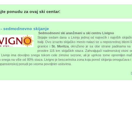
jte ponudu za ovaj ski centar:
 - sedmodnevno skijanje
Sedmodnevni ski aranžmani u ski centru Livigno
Skijajte sedam dana u Livinju jednoj od najvećih i najviših skijašk
Italiji. Ovo izrazito skijaško mesto nalazi se u neposrednoj blizini
granice i
St. Moritza
,
okruženo je sa obe strane padinama na 
prostire 115 km skijaških staza. Zahvaljujući nadmorskoj visini 
Livinjo ima dovoljno snega tokom cele zimske sezone, ali je uprkos tome opremljen ma
u snega na više od 80% staza. Livigno je bescarinska zona koja pored skijanja omogućava i 
npansionskoj ponudi po veoma povoljnim uslovima.
D