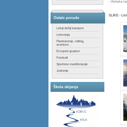
- Visinska ra
SLIKE - Liv
Ostale ponude
Letnji dečiji kampovi
Letovanja
Planinarenje, rafting,
avanture...
Evropski gradovi
Festivali
Sportske manifestacije
Jedrenje
Škola skijanja