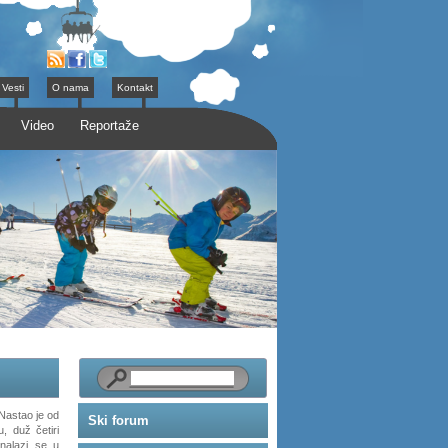
Vesti
O nama
Kontakt
Video
Reportaže
. Nastao je od
Ski forum
, duž četiri
nalazi se u