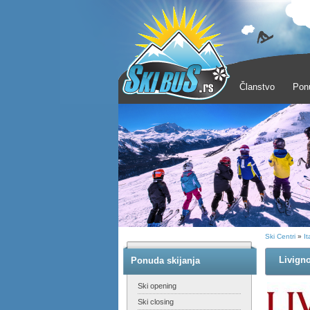
Članstvo
Pon
Ski Centri
»
It
Livign
Ponuda skijanja
Ski opening
Ski closing