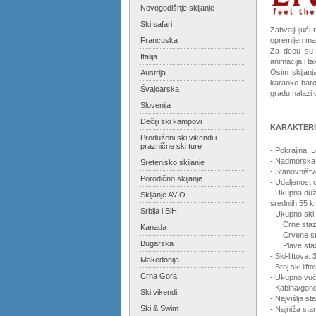
Novogodišnje skijanje
Ski safari
Zahvaljujući
Francuska
opremljen ma
Za decu su 
Italija
animacija i t
Osim skijanj
Austrija
karaoke barov
Švajcarska
gradu nalazi 
Slovenija
Dečiji ski kampovi
KARAKTERI
Produženi ski vikendi i
praznične ski ture
- Pokrajina: 
- Nadmorska 
Sretenjsko skijanje
- Stanovništv
Porodično skijanje
- Udaljenost
- Ukupna duž
Skijanje AVIO
srednjih 55 k
Srbija i BiH
- Ukupno ski 
Crne staze
Kanada
Crvene sta
Bugarska
Plave staz
- Ski-liftova: 
Makedonija
- Broj ski li
Crna Gora
- Ukupno vuč
- Kabina/gond
Ski vikendi
- Najvišlja st
Ski & Swim
- Najniža sta