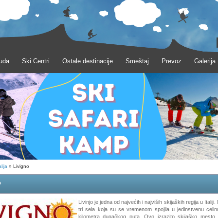
uda
Ski Centri
Ostale destinacije
Smeštaj
Prevoz
Galerija
alija
» Livigno
o
Livinjo je jedna od najvećih i najviših skijaških regija u Italiji
tri sela koja su se vremenom spojila u jedinstvenu celinu
kilometra dugačkog puta. Ovo izrazito skijaško mesto 