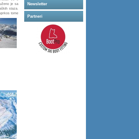
Newsletter
uženo je sa
aških staza.
 uprkos tome
Partneri