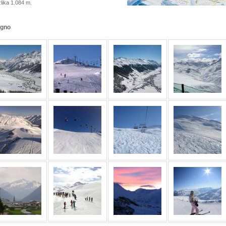
zlika 1.084 m.
igno