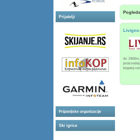
Pogleda
Prijatelji
Livigno
do 2900m, 
proizvodnj
bogatoj va
Prijateljske organizacije
Ski igrice