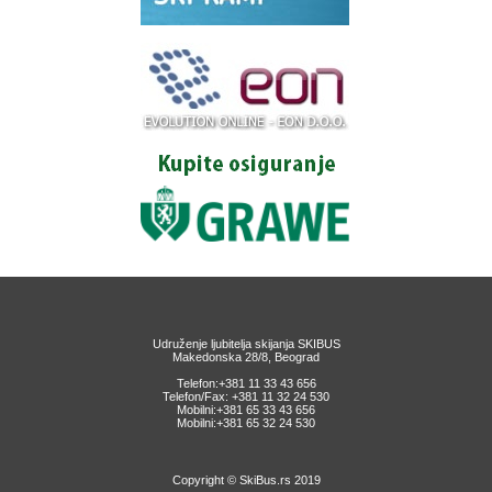
Udruženje ljubitelja skijanja SKIBUS
Makedonska 28/8, Beograd
Telefon:+381 11 33 43 656
Telefon/Fax: +381 11 32 24 530
Mobilni:+381 65 33 43 656
Mobilni:+381 65 32 24 530
Copyright © SkiBus.rs 2019