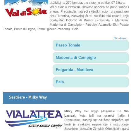
doživljaj na 270 km staza u sistemu od čak 97 žičara.
Val di Sole u zimskim uslovima asocira na puno sunca i
snega. Predstavlja najveći skijaški region u zapadnom
delu Trentina, zahvaljujući tri različite ski oblasti koje
obuhvata: Dolomiti di Brenta (Folgarida - Marilleva,
Madonna di Campiglio - Pinzolo), Adamello Ski (Passo
Tonale, Ponte di Legno, Temu i glecer Presena) i Peio.
Detaljnije...
Passo Tonale
Madonna di Campiglo
Folgarida - Marilleva
Peio
Sestriere - Milky Way
Milky Way
ski regija (italijanski
La Via
Lattea
), koja leži na granici Italije i
Francuske, sastoji se od šest skijališta od
kojih je svakako najpoznitije i najzvučnije
Sestrijere, domaćin Zimskih Olimpijskih igara