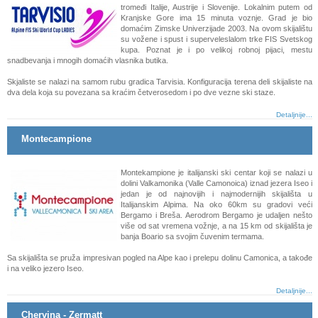
tromeđi Italije, Austrije i Slovenije. Lokalnim putem od
Kranjske Gore ima 15 minuta voznje. Grad je bio
domaćim Zimske Univerzijade 2003. Na ovom skijalištu
su vožene i spust i superveleslalom trke FIS Svetskog
kupa. Poznat je i po velikoj robnoj pijaci, mestu
snadbevanja i mnogih domaćih vlasnika butika.
Skjaliste se nalazi na samom rubu gradica Tarvisia. Konfiguracija terena deli skijaliste na
dva dela koja su povezana sa kraćim četverosedom i po dve vezne ski staze.
Detaljnije...
Montecampione
Montekampione je italijanski ski centar koji se nalazi u
dolini Valkamonika (Valle Camonoica) iznad jezera Iseo i
jedan je od najnovijih i najmodernijih skijališta u
Italijanskim Alpima. Na oko 60km su gradovi veći
Bergamo i Breša. Aerodrom Bergamo je udaljen nešto
više od sat vremena vožnje, a na 15 km od skijališta je
banja Boario sa svojim čuvenim termama.
Sa skijališta se pruža impresivan pogled na Alpe kao i ​​prelepu dolinu Camonica, a takođe
i na veliko jezero Iseo.
Detaljnije...
Chervina - Zermatt