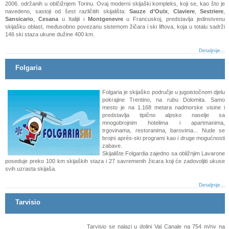
2006. održanih u oblčižnjem Torinu. Ovaj moderni skijaški kompleks, koji se, kao što je
navedeno, sastoji od šest različitih skijališta:
Sauze d’Oulx
,
Claviere
,
Sestriere
,
Sansicario
,
Cesana
u Italijii i
Montgenevre
u Francuskoj, predstavlja jedinstvenu
skijašku oblast, međusobno povezanu sistemom žičara i ski liftova, koja u totalu sadrži
146 ski staza ukune dužine 400 km.
Detaljnije...
Folgaria
Folgaria je skijaško područje u jugoistočnom djelu
pokrajine Trentino, na rubu Dolomita. Samo
mesto je na 1.168 metara nadmorske visine i
predstavlja tipično alpsko naselje sa
mnogobrojnim hotelima i apartmanima,
trgovinama, restoranima, barovima... Nude se
brojni aprés-ski programi kao i druge mogućnosti
zabave.
Skijalište Folgardia zajedno sa obližnjim Lavarone
poseduje preko 100 km skijaških staza i 27 savremenih žicara koji će zadovoljiti ukuse
svih uzrasta skijaša.
Detaljnije...
Tarvisio
Tarvisio se nalazi u dolini Val Canale na 754 m/nv na