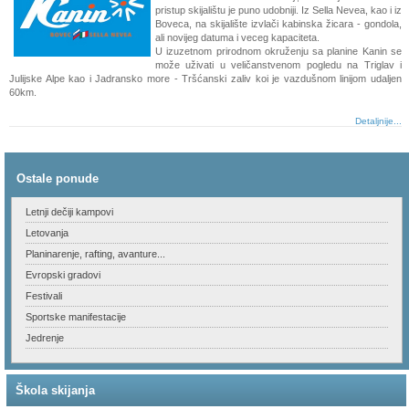
pristup skijalištu je puno udobniji. Iz Sella Nevea, kao i iz
Boveca, na skijalište izvlači kabinska žicara - gondola,
ali novijeg datuma i veceg kapaciteta.
U izuzetnom prirodnom okruženju sa planine Kanin se
može uživati u veličanstvenom pogledu na Triglav i
Julijske Alpe kao i Jadransko more - Tršćanski zaliv koi je vazdušnom linijom udaljen
60km.
Detaljnije...
Ostale ponude
Letnji dečiji kampovi
Letovanja
Planinarenje, rafting, avanture...
Evropski gradovi
Festivali
Sportske manifestacije
Jedrenje
Škola skijanja