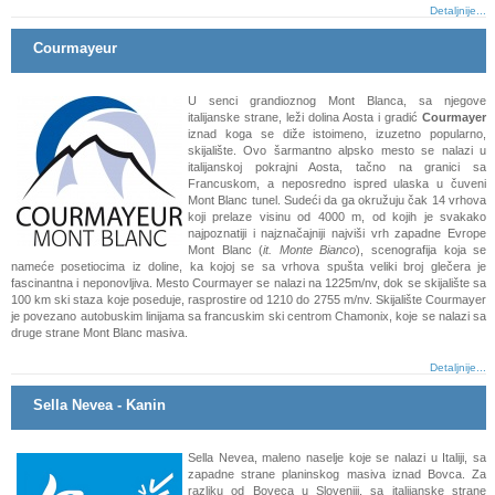
Detaljnije...
Courmayeur
U senci grandioznog Mont Blanca, sa njegove
italijanske strane, leži dolina Aosta i gradić
Courmayer
iznad koga se diže istoimeno, izuzetno popularno,
skijalište. Ovo šarmantno alpsko mesto se nalazi u
italijanskoj pokrajni Aosta, tačno na granici sa
Francuskom, a neposredno ispred ulaska u čuveni
Mont Blanc tunel. Sudeći da ga okružuju čak 14 vrhova
koji prelaze visinu od 4000 m, od kojih je svakako
najpoznatiji i najznačajniji najviši vrh zapadne Evrope
Mont Blanc (
it. Monte Bianco
), scenografija koja se
nameće posetiocima iz doline, ka kojoj se sa vrhova spušta veliki broj glečera je
fascinantna i neponovljiva. Mesto Courmayer se nalazi na 1225m/nv, dok se skijalište sa
100 km ski staza koje poseduje, rasprostire od 1210 do 2755 m/nv.
Skijalište Courmayer
je povezano autobuskim linijama sa francuskim ski centrom Chamonix, koje se nalazi sa
druge strane Mont Blanc masiva.
Detaljnije...
Sella Nevea - Kanin
Sella Nevea, maleno naselje koje se nalazi u Italiji, sa
zapadne strane planinskog masiva iznad Bovca. Za
razliku od Boveca u Sloveniji, sa italijanske strane