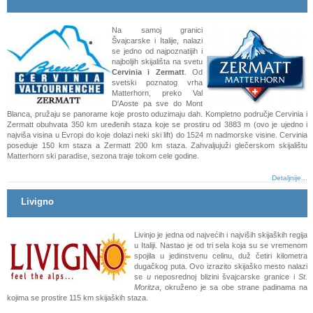
Na samoj granici
Švajcarske i Italije, nalazi
se jedno od najpoznatijih i
najboljih skijališta na svetu
Cervinia i Zermatt
. Od
svetski poznatog vrha
Matterhorn, preko Val
D'Aoste pa sve do Mont
Blanca, pružaju se panorame koje prosto oduzimaju dah. Kompletno područje Cervinia i
Zermatt obuhvata 350 km uređenih staza koje se prostiru od 3883 m (ovo je ujedno i
najviša visina u Evropi do koje dolazi neki ski lift) do 1524 m nadmorske visine. Cervinia
poseduje 150 km staza a Zermatt 200 km staza. Zahvaljujuži glečerskom skijalištu
Matterhorn ski paradise, sezona traje tokom cele godine.
Detaljnije...
Livigno
Livinjo je jedna od najvećih i najviših skijaških regija
u Italiji. Nastao je od tri sela koja su se vremenom
spojila u jedinstvenu celinu, duž četiri kilometra
dugačkog puta. Ovo izrazito skijaško mesto nalazi
se
u
neposrednoj blizini švajcarske granice i
St.
Moritza
,
okruženo je sa obe strane padinama na
kojima se prostire 115 km skijaških staza.