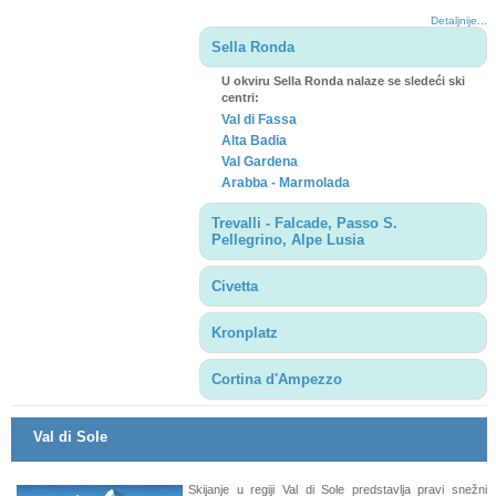
Detaljnije...
Sella Ronda
U okviru Sella Ronda nalaze se sledeći ski
centri:
Val di Fassa
Alta Badia
Val Gardena
Arabba - Marmolada
Trevalli - Falcade, Passo S.
Pellegrino, Alpe Lusia
Civetta
Kronplatz
Cortina d'Ampezzo
Val di Sole
Skijanje u regiji Val di Sole predstavlja pravi snežni