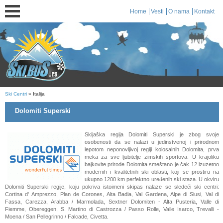
Home
Vesti
O nama
Kontakt
Ski Centri
» Italija
Dolomiti Superski
Skijaška regija Dolomiti Superski je zbog svoje
osobenosti da se nalazi u jedinstvenoj i prirodnom
lepotom neponovljivoj regiji kolosalnih Dolomita, prva
meka za sve ljubitelje zimskih sportova. U krajoliku
bajkovite prirode Dolomita smeštano je čak 12 izuzetno
modernih i kvalitetnih ski oblasti, koji se prostiru na
ukupno 1200 km perfektno uređenih ski staza. U okviru
Dolomiti Superski regije, koju pokriva istoimeni skipas nalaze se sledeći ski centri:
Cortina d' Amprezzo, Plan de Corones, Alta Badia, Val Gardena, Alpe di Siusi, Val di
Fassa, Carezza, Arabba / Marmolada, Sextner Dolomiten - Alta Pusteria, Valle di
Fiemme, Obereggen, S. Martino di Castrozza / Passo Rolle, Valle Isarco, Trevalli -
Moena / San Pellegrinno / Falcade, Civetta.