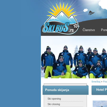
Članstvo
Pon
Smeštaj
»
Fra
Hotel 
Ponuda skijanja
Ski opening
Ski closing