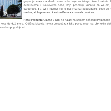
grupacije imaju standardizovane sobe koje su istoga nivoa kvaliteta.
dvokrevetne i trokrevetne sobe, koje poseduju kupatilo sa wc-om,
garderobu, TV, WiFi Internet koji je gostima na raspolaganju. Sobe su f
uredne, ali ih generalno karakteriše relativno mala površina.
Hotel Premiere Classe u Nici
se nalazi na samom početku promenade
, koja ide duž mora. Odlična lokacija hotela omogućava laku povezanost sa bilo kojim de
posebno pogoduje leti.