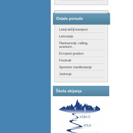
Ostale ponude
Letnji dečiji kampovi
Letovanja
Planinarenje, rafting,
avanture...
Evropski gradovi
Festivali
Sportske manifestacije
Jedrenje
Škola skijanja