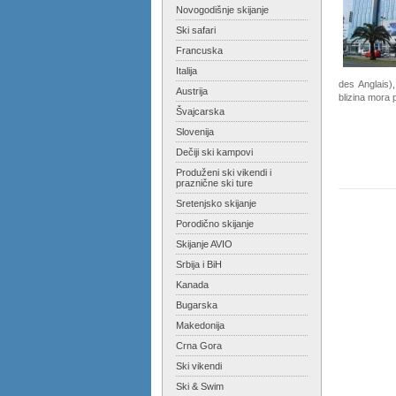
Novogodišnje skijanje
Ski safari
Francuska
Italija
des Anglais)
Austrija
blizina mora 
Švajcarska
Slovenija
Dečiji ski kampovi
Produženi ski vikendi i
praznične ski ture
Sretenjsko skijanje
Porodično skijanje
Skijanje AVIO
Srbija i BiH
Kanada
Bugarska
Makedonija
Crna Gora
Ski vikendi
Ski & Swim