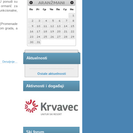
 U ponudi su
 ormarić za
unkcionalne,
 (Promenade
lom grada, a
Aktuelnosti
Detaljnije...
Ostale aktuelnosti
Aktivnosti i događaji
Ski forum