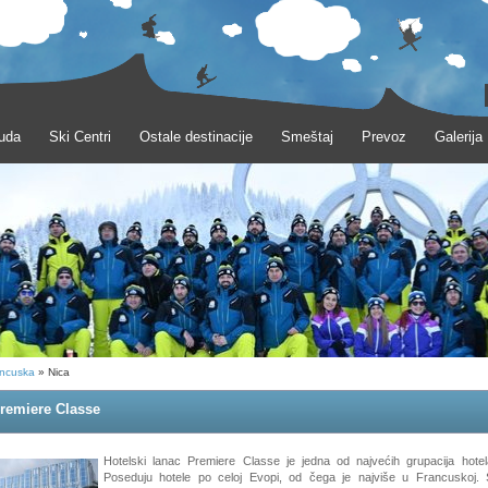
uda
Ski Centri
Ostale destinacije
Smeštaj
Prevoz
Galerija
ncuska
» Nica
Premiere Classe
Hotelski lanac Premiere Classe je jedna od najvećih grupacija hote
Poseduju hotele po celoj Evopi, od čega je najviše u Francuskoj. S