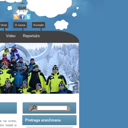
Vesti
O nama
Kontakt
Video
Reportaže
Pretraga aranžmana
la na svetu.
vi hoteli iz