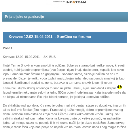
Prijateljske organizacije
Krvavec 12.02-15.02.2011. - SunCica sa foruma
Post 1
Krvavec 12.02-15.02.2011. - SKI BUS
Hotel Terme Snovik u kom smo bili je odličan. Sobe su stvarno baš velike, nove, kreveti
udobni, kuhinja dobro opremljena (sve šerpe i tiganj imaju duplo dno), kupatilo isto novo i
lepo. Samo su malo štekali sa grejanjem u sobama samo, ali bio je načina da se i to
prevaziđe. Bazen je veliki, voda topla i ima izdvojen jedan deo sa pumpicama koji je kao
jacuzzi. Bacili smo i pogled na cene, boravak u termama snovik je po njihovom
cenovniku duplo skuplji od onoga to smo mi platili u busu, a još smo dobili i ski pas
Ispod termi je neko malo selo (na jedno 500m putem) gde ima par kafanica gde može da
se klopa, ali nismo tamo išlo, nije bilo ni potrebe, jer je klopa u snovku odlična.
Do skijališta vodi gondola. Krvavec je dobar mali ski centar, staze su dugačke, ima crnih,
ali su baš vrlo široke (šire nego u Francuskoj kažu mnogi), dobro pripremljene svakog
dana. Jednom smo ostali do kraja rada žičara i videli kako odmah kreću u akciju sa 5
velikih ratraka i jednom malim. Karta na krvavecu nije od velike pomoći, jer na karti je
jedno, ali mnoge staze ne postoje ili ih mi nismo našli, jer je slabo obeležen. Samo prvog
dana je radila žica koja nas penje na najviši vrh na Zvoh, ostalih dana zbog magle ta žica