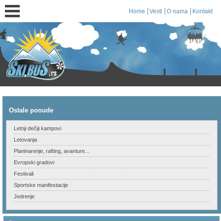
Home
Vesti
O nama
Kontakt
Ostale ponude
Letnji dečiji kampovi
Letovanja
Planinarenje, rafting, avanture...
Evropski gradovi
Festivali
Sportske manifestacije
Jedrenje