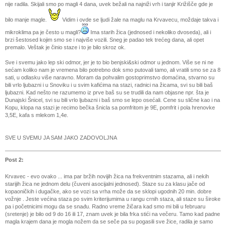
nije radila. Skijali smo po magli 4 dana, uvek bežali na najniži vrh i tanjir Križišče gde je
bilo manje magle.
Vidim i ovde se ljudi žale na maglu na Krvavecu, moždaje takva i
mikroklima pa je često u magli?
Ima starih žica (jednosed i nekoliko dvoseda), ali i
brzi šestosed kojim smo se i najviše vozili. Sneg je padao tek trećeg dana, ali opet
premalo. Veštak je činio staze i to je bilo skroz ok.
Sve i svemu jako lep ski odmor, jer je to bio benjski&ski odmor u jednom. Više se ni ne
sećam koliko nam je vremena bilo potrebno dok smo putovali tamo, ali vratili smo se za 8
sati, u odlasku više naravno. Moram da pohvalim gostoprimstvo domaćina, stvarno su
bili vrlo ljubazni i u Snoviku i u svim kafićima na stazi, radnici na žicama, svi su bili baš
ljubazni. Kad nešto ne razumemo iz prve baš su se trudili da nam objasne npr. šta je
Dunajski Šnicel, svi su bili vrlo ljubazni i baš smo se lepo osećali. Cene su slične kao i na
Kopu, klopa na stazi je recimo bečka šnicla sa pomfritom je 9E, pomfrit i pola hrenovke
3,5E, kafa s mlekom 1,4e.
SVE U SVEMU JA SAM JAKO ZADOVOLJNA
Post 2:
Krvavec - evo ovako ... ima par bržih novijih žica na frekventnim stazama, ali i nekih
starijih žica ne jednom delu (čuveni asocijalni jednosed). Staze su za klasu jače od
kopaoničkih i dugačke, ako se vozi sa vrha može da se sklopi ugodnih 20 min. dobre
vožnje . Jeste većina staza po svim kriterijumima u rangu crnih staza, ali staze su široke
pa i početnicimi mogu da se snađu. Radno vreme žičara kad smo mi bili u februaru
(sretenje) je bilo od 9 do 16 ili 17, znam uvek je bila frka stići na večeru. Tamo kad padne
magla krajem dana je mogla nožem da se seče pa su pogasili sve žice, radila je samo