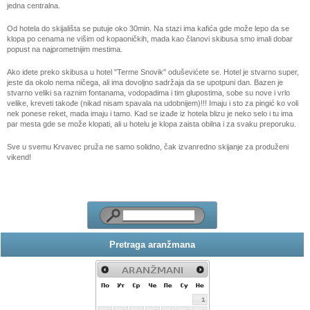
jedna centralna.
Od hotela do skijališta se putuje oko 30min. Na stazi ima kafića gde može lepo da se
klopa po cenama ne višim od kopaoničkih, mada kao članovi skibusa smo imali dobar
popust na najprometnijim mestima.
Ako idete preko skibusa u hotel "Terme Snovik" oduševićete se. Hotel je stvarno super,
jeste da okolo nema ničega, ali ima dovoljno sadržaja da se upotpuni dan. Bazen je
stvarno veliki sa raznim fontanama, vodopadima i tim glupostima, sobe su nove i vrlo
velike, kreveti takođe (nikad nisam spavala na udobnijem)!!! Imaju i sto za pingić ko voli
nek ponese reket, mada imaju i tamo. Kad se izađe iz hotela blizu je neko selo i tu ima
par mesta gde se može klopati, ali u hotelu je klopa zaista obilna i za svaku preporuku.
Sve u svemu Krvavec pruža ne samo solidno, čak izvanredno skijanje za produženi
vikend!
Pretraga aranžmana