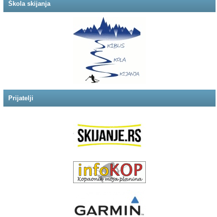
Škola skijanja
Prijatelji