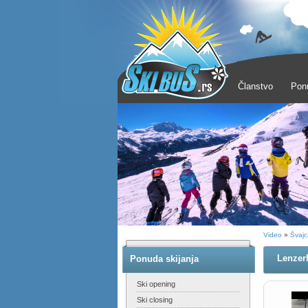
Članstvo
Pon
Video
»
Švajc
Lenzer
Ponuda skijanja
Ski opening
Ski closing