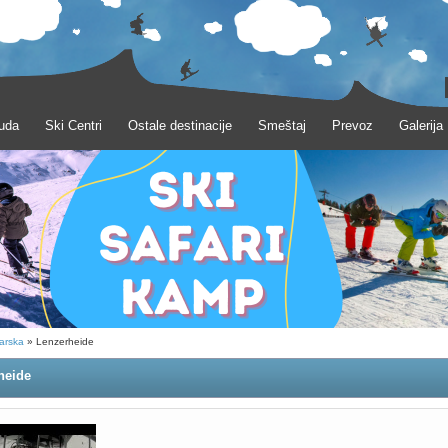
uda
Ski Centri
Ostale destinacije
Smeštaj
Prevoz
Galerija
arska
» Lenzerheide
heide