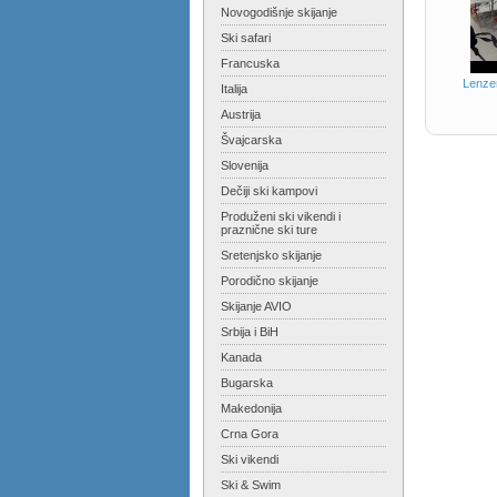
Novogodišnje skijanje
Ski safari
Francuska
Lenzer
Italija
Austrija
Švajcarska
Slovenija
Dečiji ski kampovi
Produženi ski vikendi i
praznične ski ture
Sretenjsko skijanje
Porodično skijanje
Skijanje AVIO
Srbija i BiH
Kanada
Bugarska
Makedonija
Crna Gora
Ski vikendi
Ski & Swim