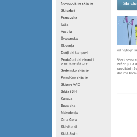
Ski clo
Novogodišnje skijanje
Ski safari
Francuska
Italija
Austrija
Švajcarska
Slovenija
od najboljih s
Dečiji ski kampovi
Gosti ovog a
Produženi ski vikendi i
praznične ski ture
večeru) i 3-
specijalnih ž
Sretenjsko skijanje
datuma bora
Porodično skijanje
Skijanje AVIO
Srbija i BiH
Kanada
Bugarska
Makedonija
Crna Gora
Ski vikendi
Ski & Swim