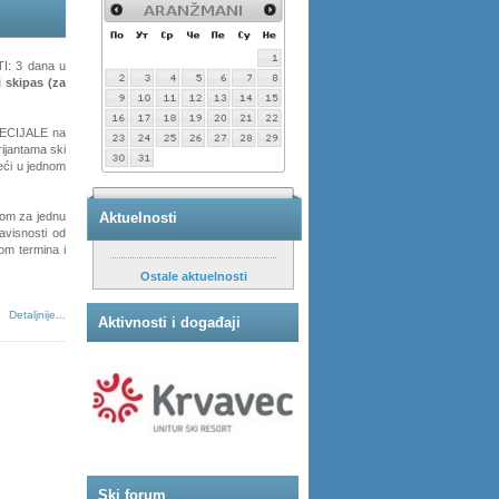
I: 3 dana u
 skipas (za
PECIJALE na
rijantama ski
eći u jednom
nom za jednu
Aktuelnosti
avisnosti od
om termina i
Ostale aktuelnosti
Detaljnije...
Aktivnosti i događaji
Ski forum