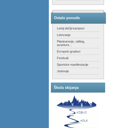
Ostale ponude
Letnji dečiji kampovi
Letovanja
Planinarenje, rafting,
avanture...
Evropski gradovi
Festivali
Sportske manifestacije
Jedrenje
Škola skijanja