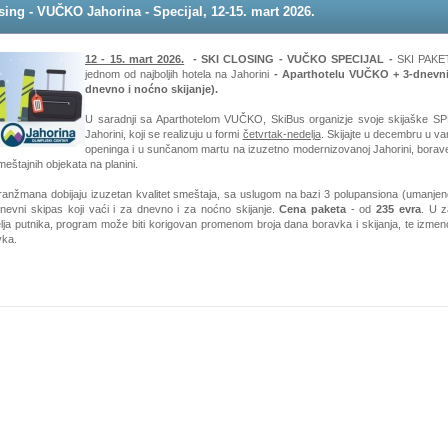
sing - VUČKO Jahorina - Specijal, 12-15. mart 2026.
12 - 15. mart 2026.
- SKI CLOSING - VUČKO SPECIJAL -
SKI PAKET
jednom od najboljih hotela na Jahorini
- Aparthotelu VUČKO + 3-dnevni
dnevno i noćno skijanje).
U saradnji sa Aparthotelom VUČKO, SkiBus organizje svoje skijaške S
Jahorini, koji se realizuju u formi
četvrtak-nedelja
. Skijajte u decembru u va
openinga i u sunčanom martu na izuzetno modernizovanoj Jahorini, borav
meštajnih objekata na planini.
ranžmana dobijaju izuzetan kvalitet smeštaja, sa uslugom na bazi 3 polupansiona (umanje
dnevni skipas koji vaći i za dnevno i za noćno skijanje.
Cena paketa
- od
235 evra
. U z
elja putnika, program može biti korigovan promenom broja dana boravka i skijanja, te izmen
vka.