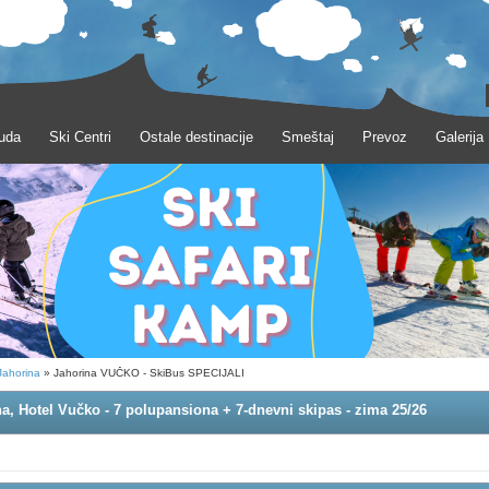
uda
Ski Centri
Ostale destinacije
Smeštaj
Prevoz
Galerija
Jahorina
» Jahorina VUČKO - SkiBus SPECIJALI
a, Hotel Vučko - 7 polupansiona + 7-dnevni skipas - zima 25/26