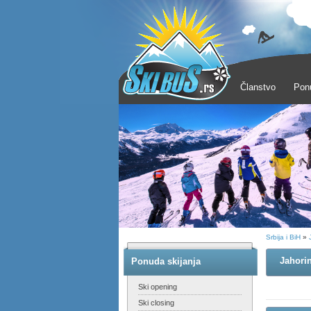
Članstvo
Pon
Srbija i BiH
»
Jahorin
Ponuda skijanja
Ski opening
Ski closing