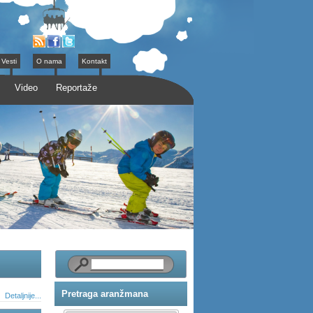
Vesti
O nama
Kontakt
Video
Reportaže
Pretraga aranžmana
Detaljnije...