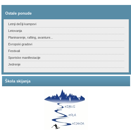
Ostale ponude
Letnji dečiji kampovi
Letovanja
Planinarenje, rafting, avanture...
Evropski gradovi
Festivali
Sportske manifestacije
Jedrenje
Škola skijanja