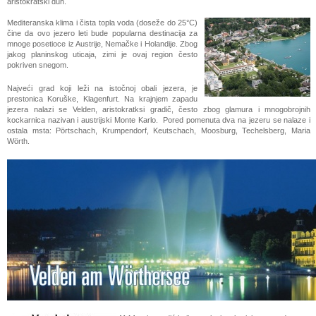
aristokratski duh.
Mediteranska klima i čista topla voda (doseže do 25°C)
čine da ovo jezero leti bude popularna destinacija za
mnoge posetioce iz Austrije, Nemačke i Holandije. Zbog
jakog planinskog uticaja, zimi je ovaj region često
pokriven snegom.
Najveći grad koji leži na istočnoj obali jezera, je
prestonica Koruške, Klagenfurt. Na krajnjem zapadu
jezera nalazi se Velden, aristokratksi gradič, često zbog glamura i mnogobrojnih
kockarnica nazivan i austrijski Monte Karlo. Pored pomenuta dva na jezeru se nalaze i
ostala msta: Pörtschach, Krumpendorf, Keutschach, Moosburg, Techelsberg, Maria
Wörth.