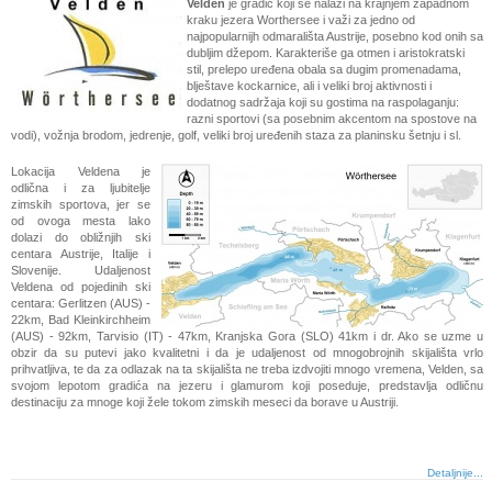
Velden
je gradić koji se nalazi na krajnjem zapadnom
kraku jezera Worthersee i važi za jedno od
najpopularnijh odmarališta Austrije, posebno kod onih sa
dubljim džepom. Karakteriše ga otmen i aristokratski
stil, prelepo uređena obala sa dugim promenadama,
blještave kockarnice, ali i veliki broj aktivnosti i
dodatnog sadržaja koji su gostima na raspolaganju:
razni sportovi (sa posebnim akcentom na spostove na
vodi), vožnja brodom, jedrenje, golf, veliki broj uređenih staza za planinsku šetnju i sl.
Lokacija Veldena je
odlična i za ljubitelje
zimskih sportova, jer se
od ovoga mesta lako
dolazi do obližnjih ski
centara Austrije, Italije i
Slovenije. Udaljenost
Veldena od pojedinih ski
centara: Gerlitzen (AUS) -
22km, Bad Kleinkirchheim
(AUS) - 92km, Tarvisio (IT) - 47km, Kranjska Gora (SLO) 41km i dr. Ako se uzme u
obzir da su putevi jako kvalitetni i da je udaljenost od mnogobrojnih skijališta vrlo
prihvatljiva, te da za odlazak na ta skijališta ne treba izdvojiti mnogo vremena, Velden, sa
svojom lepotom gradića na jezeru i glamurom koji poseduje, predstavlja odličnu
destinaciju za mnoge koji žele tokom zimskih meseci da borave u Austriji.
Detaljnije...