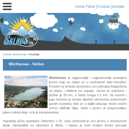
Home
Vesti
O nama
Kontakt
Ostale destinacije
» Austrija
Wörthersee - Velden
Wörthersee
je najpoznatije i najposećenije austrijsko
jezero koje se nalazi se u centralnom delu Koruške.
Prostire se između prestonice ove pokrajne Klagenfurta
na istoku i Veldena na zapadu. Jezero je izduženo -
dužine je 20 km, a širine svega 1-2 km. Sa severa i
juga oivičeno je strmim alpskim obroncima prekrivenim
gustim šumama, dok se u daljini ukazuju visoki snežni
vrhovi obližnjih Alpa. Voda u jezeru je prepoznatljivo
plavo-zelene boje i vrlo je transparentna.
Izgradnja južne austrijske železnice u 19. veku pretvorila je ovo jezero u ekskluzivno
letnje odmaralište za plemstvo iz Beča. I danas je ovim krajem široko prisutan