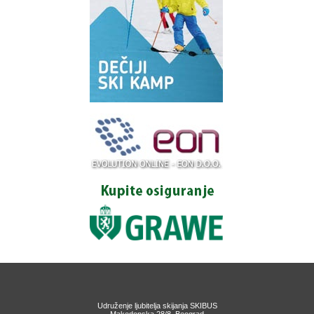
Udruženje ljubitelja skijanja SKIBUS