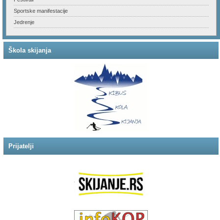
Sportske manifestacije
Jedrenje
Škola skijanja
Prijatelji