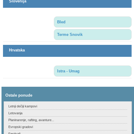
Slovenija
Bled
Terme Snovik
Hrvatska
Istra - Umag
Ostale ponude
Letnji dečiji kampovi
Letovanja
Planinarenje, rafting, avanture...
Evropski gradovi
Festivali