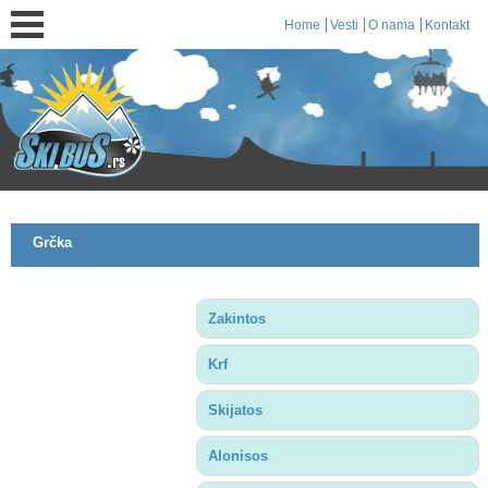
Home
Vesti
O nama
Kontakt
Grčka
Zakintos
Krf
Skijatos
Alonisos