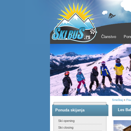
Članstvo
Pon
Smeštaj
»
Fra
Les Bal
Ponuda skijanja
Ski opening
Ski closing