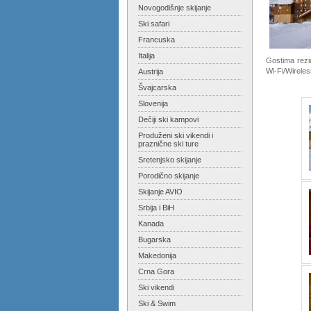
Novogodišnje skijanje
Ski safari
Francuska
Italija
Gostima rezi
Wi-Fi/Wireles
Austrija
Švajcarska
Slovenija
Dečiji ski kampovi
Produženi ski vikendi i
praznične ski ture
Sretenjsko skijanje
Porodično skijanje
Skijanje AVIO
Srbija i BiH
Kanada
Bugarska
Makedonija
Crna Gora
Ski vikendi
Ski & Swim