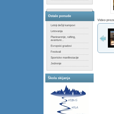
Ostale ponude
Video prez
Letnji dečiji kampovi
Letovanja
Planinarenje, rafting,
avanture...
Evropski gradovi
Festivali
Sportske manifestacije
Jedrenje
Škola skijanja