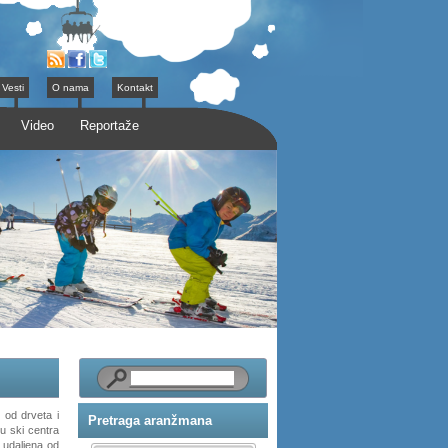
Vesti
O nama
Kontakt
Video
Reportaže
e od drveta i
Pretraga aranžmana
u ski centra
 udaljena od