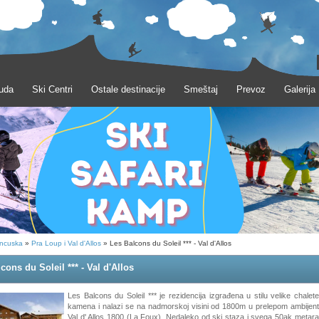
uda
Ski Centri
Ostale destinacije
Smeštaj
Prevoz
Galerija
ncuska
»
Pra Loup i Val d'Allos
» Les Balcons du Soleil *** - Val d'Allos
cons du Soleil *** - Val d'Allos
Les Balcons du Soleil *** je rezidencija izgrađena u stilu velike chalet
kamena i nalazi se na nadmorskoj visini od 1800m u prelepom ambijent
Val d' Allos 1800 (La Foux). Nedaleko od ski staza i svega 50ak metara