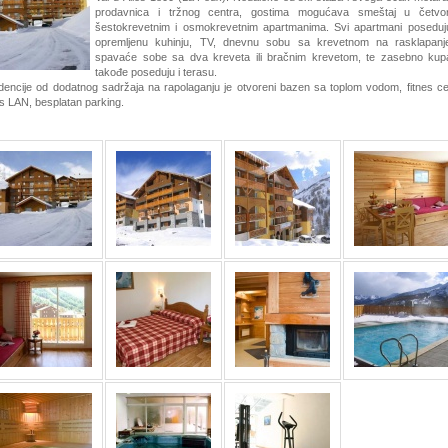
prodavnica i tržnog centra, gostima mogućava smeštaj u četvor
šestokrevetnim i osmokrevetnim apartmanima. Svi apartmani poseduj
opremljenu kuhinju, TV, dnevnu sobu sa krevetnom na rasklapanj
spavaće sobe sa dva kreveta ili bračnim krevetom, te zasebno kupa
takođe poseduju i terasu.
dencije od dodatnog sadržaja na rapolaganju je otvoreni bazen sa toplom vodom, fitnes ce
s LAN, besplatan parking.