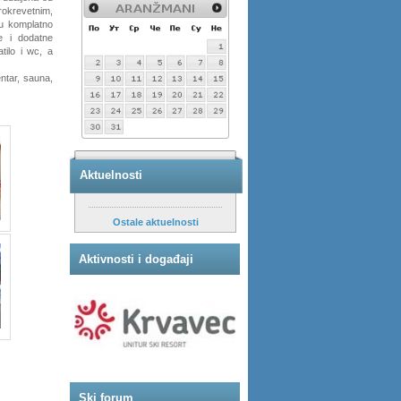
okrevetnim,
u komplatno
e i dodatne
tilo i wc, a
ntar, sauna,
Aktuelnosti
Ostale aktuelnosti
Aktivnosti i događaji
Ski forum