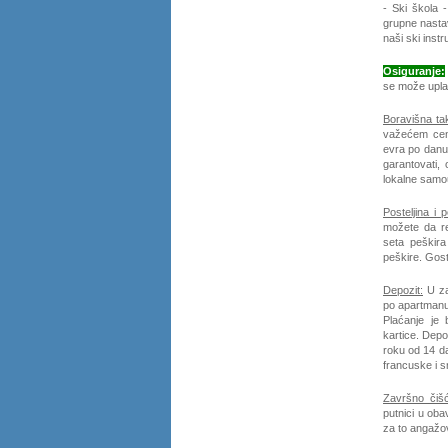
- Ski škola 
grupne nastav
naši ski inst
Osiguranje:
se može uplat
Boravišna ta
važećem ceno
evra po danu 
garantovati,
lokalne samo
Posteljina i p
možete da ren
seta peškira
peškire. Gost
Depozit:
U za
po apartmanu
Plaćanje je 
kartice.
Depoz
roku od 14 d
francuske i 
Završno čišć
putnici u oba
za to angažov