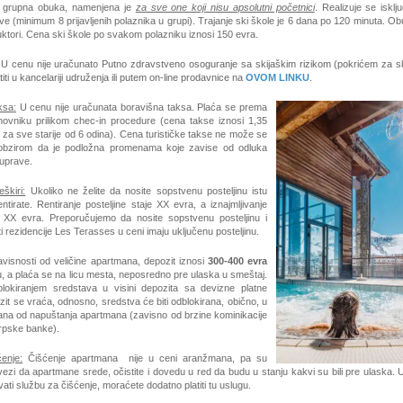
- grupna obuka, namenjena je
za sve one koji nisu apsolutni početnici
. Realizuje se isklj
e (minimum 8 prijavljenih polaznika u grupi). Trajanje ski škole je 6 dana po 120 minuta. Ob
ruktori. Cena ski škole po svakom polazniku iznosi 150 evra.
U cenu nije uračunato
Putno zdravstveno osoguranje sa skijaškim rizikom (pokrićem za ski
iti u kancelariji udruženja ili putem on-line prodavnice na
OVOM LINKU
.
ksa:
U cenu nije uračunata boravišna taksa. Plaća se prema
vniku prilikom chec-in procedure (cena takse iznosi 1,35
za sve starije od 6 odina). Cena turističke takse ne može se
 obzirom da je podložna promenama koje zavise od odluka
uprave.
eškiri:
Ukoliko ne želite da nosite sopstvenu posteljinu istu
tirate. Rentiranje posteljine staje XX evra, a iznajmljivanje
 XX evra. Preporučujemo da nosite sopstvenu posteljinu i
i rezidencije Les Terasses u ceni imaju uključenu posteljinu.
visnosti od veličine apartmana, depozit iznosi
300-400
evra
, a plaća se na licu mesta, neposredno pre ulaska u smeštaj.
blokiranjem sredstava u visini depozita sa devizne platne
it se vraća, odnosno, sredstva će biti odblokirana, obično, u
ana od napuštanja apartmana (zavisno od brzine kominikacije
srpske banke).
enje:
Čišćenje apartmana nije u ceni aranžmana, pa su
vezi da apartmane srede, očistite i dovedu u red da budu u stanju kakvi su bili pre ulaska. U
ati službu za čišćenje, moraćete dodatno platiti tu uslugu.