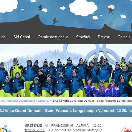
uda
Ski Centri
Ostale destinacije
Smeštaj
Prevoz
Galerija
aint François Longchamp i Valmorel
» SRETENJE: Le Grand Domain - Saint François Longchamp 
r 2027.
JE: Le Grand Domain - Saint François Longchamp i Valmorel, 13-20. fe
SRETENJE U FRANCUSKIM ALPIMA
,
13-20.
februar 2027.
- Po prvi put se orgaizjue sretenjsko