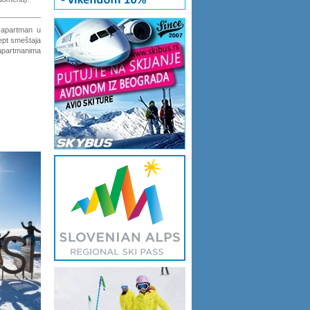
 apartman u
ept smeštaja
 apartmanima