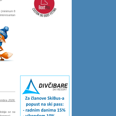
a (minimum 8
 interesantan
tembra 2026.
obija se na
 domena).