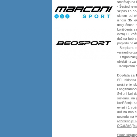
smeštaja na l
- Šestodnevn
skipas za c
sistem od ok
iznosi
35 e
mogućnosti s
korišćenja z
evra) i 1 vo
dužina bob s
pogledu na A
- Besplatnu s
varijanti gru
- Organizaci
objektima za
- Kompletnu o
Doplata za
SFL skipasa 
proširenje s
Longshampom
Svi oni koji 
sistemu, na 
korišćenja z
evra) i 1 vo
dužina bob s
pogledu na A
rezervacije i
DOMAIN (bez 
Škola skijanja