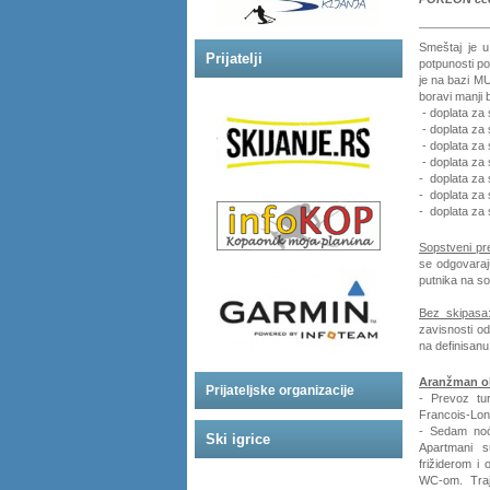
Smeštaj je 
Prijatelji
potpunosti po
je na bazi M
boravi manji 
- doplata za
- doplata za
- doplata za
- doplata za
- doplata za
- doplata za
- doplata za
Sopstveni pr
se odgovara
putnika na s
Bez skipasa
zavisnosti o
na definisan
Aranžman o
Prijateljske organizacije
- Prevoz
tu
Francois-Lo
- Sedam noć
Ski igrice
Apartmani s
frižiderom i
WC-om. Traj