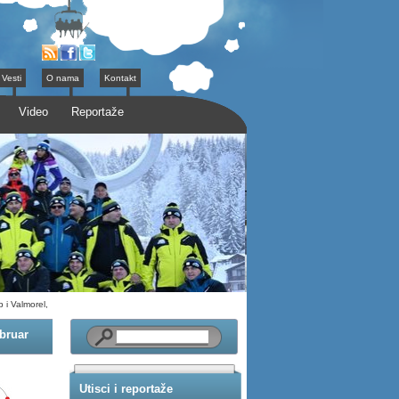
Vesti
O nama
Kontakt
Video
Reportaže
i Valmorel,
bruar
Utisci i reportaže