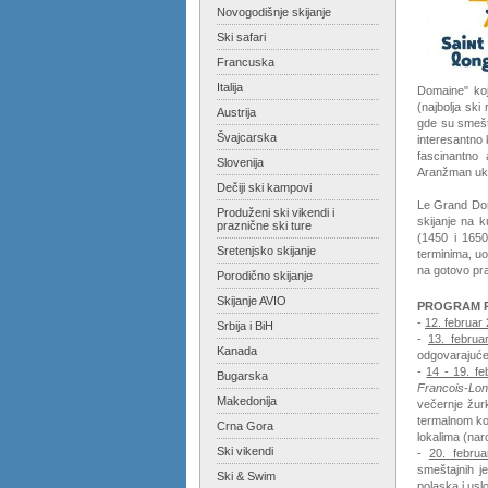
Novogodišnje skijanje
Ski safari
Francuska
Italija
Domaine" koj
(najbolja ski
Austrija
gde su smešte
Švajcarska
interesantno 
fascinantno 
Slovenija
Aranžman ukl
Dečiji ski kampovi
Le Grand Doma
Produženi ski vikendi i
skijanje na k
praznične ski ture
(1450 i 1650
Sretenjsko skijanje
terminima, u
na gotovo pr
Porodično skijanje
Skijanje AVIO
PROGRAM 
-
12. februar 
Srbija i BiH
-
13. februa
Kanada
odgovarajuće
-
14 - 19. fe
Bugarska
Francois-Lo
Makedonija
večernje žur
termalnom ko
Crna Gora
lokalima (nar
Ski vikendi
-
20. februa
smeštajnih j
Ski & Swim
polaska i usl