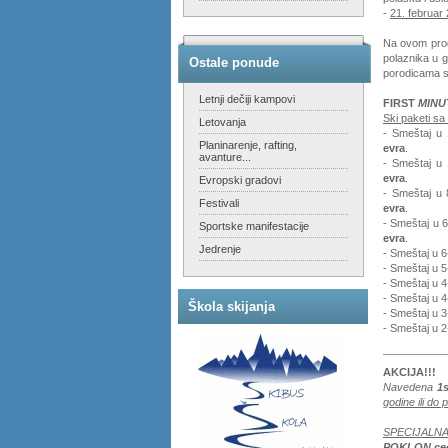
-
21. februar 
Na ovom prog
polaznika u g
Ostale ponude
porodicama 
Letnji dečiji kampovi
FIRST
MINU
Ski paketi s
Letovanja
- Smeštaj u
Planinarenje, rafting,
evra
.
avanture...
- Smeštaj u
evra
.
Evropski gradovi
- Smeštaj u 
Festivali
evra
.
- Smeštaj u 
Sportske manifestacije
evra
.
Jedrenje
- Smeštaj u 
- Smeštaj u 
- Smeštaj u 4
- Smeštaj u 
Škola skijanja
- Smeštaj u 3
- Smeštaj u 2
AKCIJA!!!
Navedena
1s
godine ili do
SPECIJALN
POKLON ce