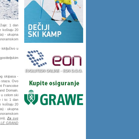
žaje:
1 dan
e koštaju 20
a) - ukupna
 panoramskom
 isključivo u
ostiteljskim
og skipasa -
m staza. Ovo
nt Francoise
and Domain.
a u celom ski
 i to:
1 dan
e koštaju 20
a) - ukupna
 panoramskom
eni).
Za
sve
s LE GRAND