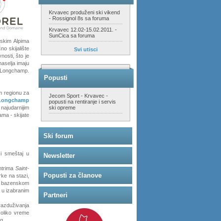
Krvavec produženi ski vikend
- Rossignol 8s sa foruma
Krvavec 12.02-15.02.2011. -
SunCica sa foruma
jskim Alpima
no skijalište
Svi utisci
nosti, što je
naselja imaju
s-Longchamp.
Popusti
em regionu za
Jecom Sport - Krvavec -
 Longchamp
popusti na rentiranje i servis
najudarnijim
ski opreme
ma - skijate
Ski forum
i smeštaj u
Newsletter
ntrima
Saint-
Popusti za članove
rke na stazi,
om bazenskom
 u izabranim
Partneri
azduživanja
ukoliko vreme
g.