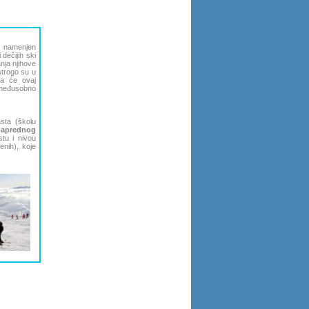
m namenjen
dečijih ski
nja njihove
strogo su u
da će ovaj
a međusobno
sta (školu
naprednog
tu i nivou
enih), koje