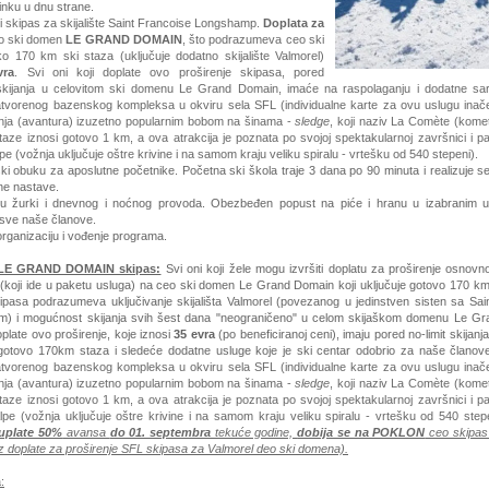
inku u dnu strane.
i skipas za skijalište Saint Francoise Longshamp.
Doplata za
eo ski domen
LE GRAND DOMAIN
,
što podrazumeva ceo ski
o 170 km ski staza (uključuje dodatno skijalište Valmorel)
vra
. Svi oni koji doplate ovo proširenje skipasa, pored
kijanja u celovitom ski domenu Le Grand Domain, imaće na raspolaganju i dodatne sar
atvorenog bazenskog kompleksa u okviru sela SFL (individualne karte za ovu uslugu inač
žnja (avantura) izuzetno popularnim bobom na šinama -
sledge
, koji naziv
La Comète (komet
taze iznosi gotovo 1 km, a ova atrakcija je poznata po svojoj spektakularnoj završnici i
lpe
(vožnja uključuje oštre krivine i na samom kraju veliku spiralu - vrtešku od 540 stepeni).
ki obuku za aposlutne početnike. Početna ski škola traje 3 dana po 90 minuta i realizuje se
pne nastave.
ju žurki i dnevnog i noćnog provoda. Obezbeđen popust na piće i hranu u izabranim ug
 sve naše članove.
rganizaciju i vođenje programa.
 LE GRAND DOMAIN skipas:
Svi oni koji žele mogu izvršiti doplatu za proširenje osnovn
(koji ide u paketu usluga) na ceo ski domen Le Grand Domain koji uključuje gotovo 170 k
kipasa podrazumeva uključivanje skijališta Valmorel (povezanog u jedinstven sisten sa Sai
) i mogućnost skijanja svih šest dana "neograničeno" u celom skijaškom domenu Le Gr
doplate ovo proširenje, koje iznosi
35 evra
(po beneficiranoj ceni), imaju pored no-limit skijanj
gotovo 170km staza i sledeće dodatne usluge koje je ski centar odobrio za naše članove
atvorenog bazenskog kompleksa u okviru sela SFL (individualne karte za ovu uslugu inač
žnja (avantura) izuzetno popularnim bobom na šinama -
sledge
, koji naziv
La Comète (komet
taze iznosi gotovo 1 km, a ova atrakcija je poznata po svojoj spektakularnoj završnici i
lpe
(vožnja uključuje oštre krivine i na samom kraju veliku spiralu - vrtešku od 540 step
uplate 50%
avansa
do 01. septembra
tekuće godine,
dobija se na POKLON
ceo skipa
doplate za proširenje SFL skipasa za Valmorel deo ski domena).
: