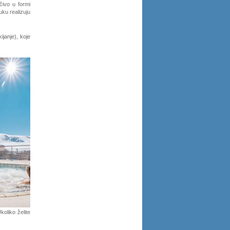
učivo u formi
uku realizuju
janje), koje
koliko želite