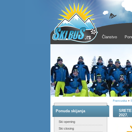
Članstvo
Pon
Francuska
»
S
13-20. februa
SRETEN
Ponuda skijanja
2027.
Ski opening
Ski closing