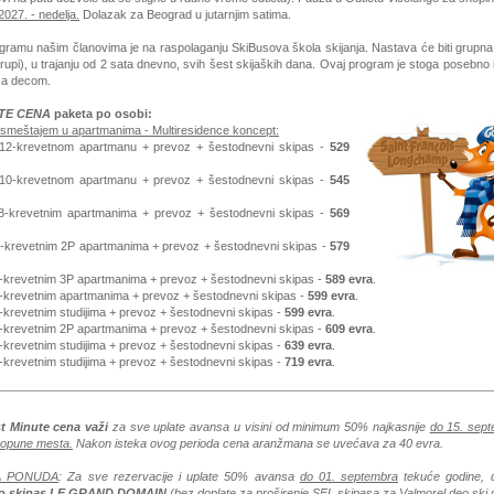
2027. - nedelja.
Dolazak za Beograd u jutarnjim satima.
ramu našim članovima je na raspolaganju SkiBusova škola skijanja. Nastava će biti grupn
rupi), u trajanju od 2 sata dnevno, svih šest skijaških dana. Ovaj program je stoga posebno
sa decom.
TE CENA
paketa po osobi:
a smeštajem u apartmanima - Multiresidence koncept:
 12-krevetnom apartmanu + prevoz + šestodnevni skipas -
529
 10-krevetnom apartmanu + prevoz + šestodnevni skipas -
545
8-krevetnim apartmanima + prevoz + šestodnevni skipas -
569
6-krevetnim 2P apartmanima + prevoz + šestodnevni skipas -
579
6-krevetnim 3P apartmanima + prevoz + šestodnevni skipas -
589 evra
.
5-krevetnim apartmanima + prevoz + šestodnevni skipas -
599 evra
.
-krevetnim studijima + prevoz + šestodnevni skipas -
599 evra
.
4-krevetnim 2P apartmanima + prevoz + šestodnevni skipas -
609 evra
.
-krevetnim studijima + prevoz + šestodnevni skipas -
639 evra
.
-krevetnim studijima + prevoz + šestodnevni skipas -
719 evra
.
t Minute cena važi
za sve uplate avansa u visini od minimum 50% najkasnije
do 15. sep
 popune mesta.
Nakon isteka ovog perioda cena aranžmana se uvećava za 40 evra.
A PONUDA
: Za sve rezervacije i uplate 50% avansa
do 01. septembra
tekuće godine, d
o skipas LE GRAND DOMAIN
(bez doplate za proširenje SFL skipasa za Valmorel deo ski