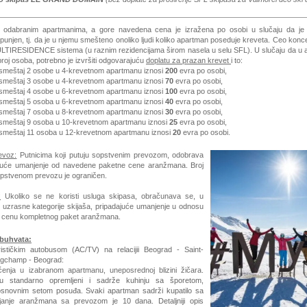
u odabranim apartmanima, a gore navedena cena je izražena po osobi u slučaju da je
punjen, tj. da je u njemu smešteno onoliko ljudi koliko apartman poseduje kreveta. Ceo konc
ULTIRESIDENCE sistema (u raznim rezidencijama širom nasela u selu SFL). U slučaju da u
broj osoba, potrebno je izvršiti odgovarajuću
doplatu za prazan krevet
i to:
 smeštaj 2 osobe u 4-krevetnom apartmanu iznosi
200
evra po osobi,
 smeštaj 3 osobe u 4-krevetnom apartmanu iznosi
70
evra po osobi,
 smeštaj 4 osobe u 6-krevetnom apartmanu iznosi
100
evra po osobi,
 smeštaj 5 osoba u 6-krevetnom apartmanu iznosi
40
evra po osobi,
 smeštaj 7 osoba u 8-krevetnom apartmanu iznosi
30
evra po osobi,
 smeštaj 9 osoba u 10-krevetnom apartmanu iznosi
25
evra po osobi,
 smeštaj 11 osoba u 12-krevetnom apartmanu iznosi
20
evra po osobi.
evoz:
Putnicima koji putuju sopstvenim prevozom, odobrava
juće umanjenje od navedene paketne cene aranžmana. Broj
opstvenom prevozu je ograničen.
:
Ukoliko se ne koristi usluga skipasa, obračunava se, u
d uzrasne kategorije skijaša, pripadajuće umanjenje u odnosu
u cenu kompletnog paket aranžmana.
buhvata:
rističkim autobusom (AC/TV)
na rela
cijii
Beograd - Saint-
ngchamp - Beograd:
enja
u izabranom apartmanu
, uneposrednoj blizini žičara.
u standarno opremljeni i sadrže kuhinju sa šporetom,
 osnovnim setom posuđa. Svaki apartman sadrži kupatilo sa
anje aranžmana sa prevozom je 10 dana. Detaljniji opis