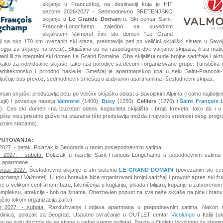
skijanje u Francuskoj, na destinaciji koja je HIT
sezone 2026/2027 - Sedmodnevno SRETENJSKO
skijanje u
Le Grande Domain
-u. Ski centar Saint-
Francois-Longchamp zajedno sa susednim
skijalištem Valmorel čini ski domen "Le Grand
i sa oko 170 km uvezanih ski staza, predstavlja peti po veličini skijališki sistem u Savo
 regija za skijanje na svetu). Skijašima su na raspolaganju dve varijante skipasa, ili za matič
ni ili za integralni ski domen La Grand Domaine. Oba skijališta nude brojne sadržaje i aktiv
kako za individualne skijaše, tako i za porodice sa decom i organizovane grupe. Turistička 
arhitektonsko i prirodno nasleđe. Smeštaj je apartmanskog tipa u selu Saint-Francoi
jučuje bus prevoz, sedmodnevni smeštaj u izabranim apartmanima i šestodnevni skipas.
in skijaški predstavlja petu po veličini skijašku oblast u Savojskim Alpima (realno najbolj
ugli) i povezuje naselja
Valmorel
(1400),
Ducy
(1250),
Celliers
(1270) i
Saint François
). Ceo ski domen ima izuzetan odnos kapaciteta skijališta i broja kreveta, tako da i u 
opšte nisu prisutne gužve na stazama (što predstavlja možda i najveću vrednost ovog progra
aznim stazama).
PUTOVANJA:
2027. - petak.
Polazak iz Beograda u ranim poslepodnevnim satima
.
r 2027. - subota.
Dolazak u naselje
Saint-Francois-Longchamp
u popodnevnim satima 
 apartmane.
bruar 2027.
Šestodnevno skijanje u ski sistemu
LE GRAND DOMAIN
(povezanim ski ce
ngchamp
i
Valmorel
)
. U toku boravka biće organizovani brojni sadržaji i provod: apres ski žu
ke u velikom centralnom baru, takmičenja u kuglanju, pikadu i bilijaru, kupanje u zatvoren
mpleksu, atrakcija - bob na šinama. Obezbeđen popust za sve naše skijaše na piće i hranu
očito tokom organizacija žurki).
r 2027. - subota.
Razduživanje i odjava apartmana u prepodnevnim satima.
Nakon r
edinica, polazak za Beograd.
Usputno svraćanje u OUTLET centar
Vicolungo
u Italiji (
ovi na putu dozvole da se stigne u radno vreme outleta). Pauza u Outletu Vicolungo za shopin