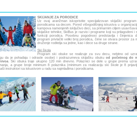
SKIJANJE ZA PORODICE
Uz ovaj aranžman iskopristite specijalizovan skijaški progra
porodicama sa decom. Pored višegodišnjeg iskustva u organizaciji 
kampova namenjenih isključivo deci, sa primarnim ciljem usavršava
skijaške tehnike, SkiBus je razvio i programe koji su prilagođeni i 
funkciji porodica. Posebnu pogodnost predstavlja i činjenica 
program privlačiti veliki broj porodica, čime se otvara prostor z
druženje roditelja sa jedne, kao i dece sa druge strane.
Ski škola
Program ski obuke se realizuje za svu decu, nebitno od uzra
ogu da je pohađaju i odrasle osobe) i podrazumeva skijašku obuku
od početnog do 
nivoa
. Ski obuka traje ukupno 120 min dnevno. Polaznici se dele u grupe prema uzras
nanja, a grupe broje minimum 8 polaznika (minimum za realizaciju ski škole je 8 prijavlj
aši instruktori sa iskustvom u radu sa najmlađima i porodicama.