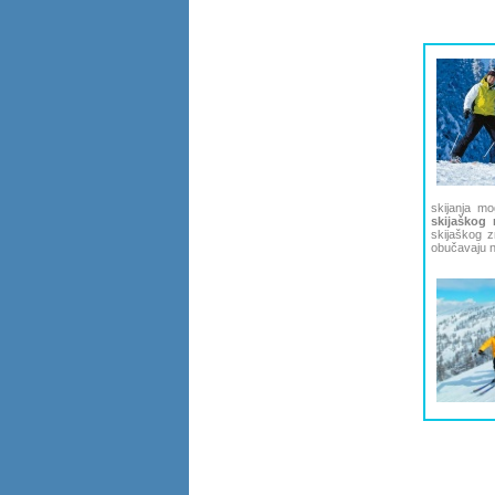
skijanja m
skijaškog 
skijaškog z
obučavaju n