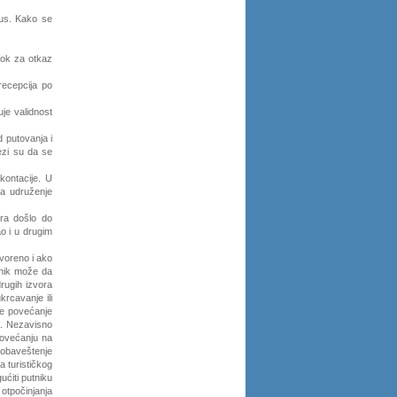
Bus. Kako se
 rok za otkaz
recepcija po
je validnost
d putovanja i
ezi su da se
kontacije. U
ka udruženje
ra došlo do
o i u drugim
voreno i ako
tnik može da
rugih izvora
krcavanje ili
je povećanje
u. Nezavisno
povećanju na
 obaveštenje
a turističkog
ćiti putniku
otpočinjanja