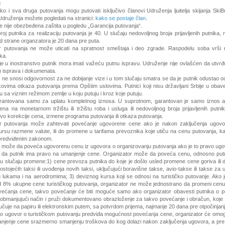
:
ko i sva druga putovanja mogu putovati isključivo članovi Udruženja ljuitelja skijanja Ski
Udruženja možete pogledati na stranici:
kako se postaje član
.
e nije obezbeđena zaštita u pogledu „Garancija putovanja“.
roj putnika za realizaciju putovanja je 40. U slučaju nedovoljnog broja prijavljenih putnika,
 strane organzatora je 20 dana pre puta.
r putovanja ne može uticati na spratnost smeštaja i deo zgrade. Raspodelu soba vrši 
ka.
e u inostranstvo putnik mora imati važeću putnu ispravu. Udruženje nije ovlašćen da utvrđu
ih isprava i dokumenata.
 ne snosi odgovornost za ne dobijanje vize i u tom slučaju smatra se da je putnik odustao o
kovima otkaza putovanja prema Opštim uslovima. Putnici koji nisu državljani Srbije u obav
 sa viznim režimom zemlje u koju putuju i kroz koje putuju.
rantovana samo za uplatu kompletnog iznosa. U suprotnom, garantovan je samo iznos a
na na monetarnom tržištu ili tržištu roba i usluga ili nedovoljnog broja prijavljenih putni
o korekcije cena, izmene programa putovanja ili otkaza putovanja.
or putovanja može zahtevati povećanje ugovorene cene ako je nakon zaključenja ugovo
rsu razmene valute, ili do promene u tarifama prevoznika koje utiču na cenu putovanja, ka
predviđenim zakonom.
r može da poveća ugovorenu cenu iz ugovora o organizovanju putovanja ako je to pravo ugo
 da putnik ima pravo na umanjenje cene. Organizator može da poveća cenu, odnosno pu
u slučaju promene:1) cene prevoza putnika do koje je došlo usled promene cene goriva ili d
postojećih taksi ili uvođenja novih taksi, uključujući boravišne takse, avio-takse ili takse za u
u lukama i na aerodromima; 3) deviznog kursa koji se odnosi na turističko putovanje. Ako 
 8% ukupne cene turističkog putovanja, organizator ne može jednostrano da promeni cen
ećanja cene, takvo povećanje će biti moguće samo ako organizator obavesti putnika o 
neobmanjujući način i pruži dokumentovano obrazloženje za takvo povećanje i obračun, koje
učuje na papiru ili elektronskim putem, sa potvrdom prijema, najmanje 20 dana pre otpočinjanj
ko ugovor o turističkom putovanju predviđa mogućnost povećanja cene, organizator će omogu
njenje cene srazmerno smanjenju troškova do kog dolazi nakon zaključenja ugovora, a pre 