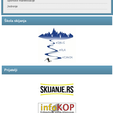
Sportske manifestacije
Jedrenje
Škola skijanja
Prijatelji