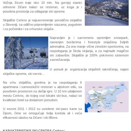
Vožnja žicom traje oko 10 min. Na gornjoj stanici
odnosne žičare nalazi se restoran, uz koga je i
posebna prostorija za odlaganje ski opreme.
Skijalište Cerkno je najsavremenije porodično skijalište
u Sloveniji, sa odlično pripremljenim stazama, pogodnim
i za početnike i za vrhunske skijaše.
Napravljen je i savremeno opremljen snowpark,
namenjen borderima i freestyle skijašima željnih
adrenalina. Za one manje vične zimskim sportovima, na
raspologanju je škola skijanja, a za najmađe magično
ski zabavište. Skijalište je 100% pokriveno sistemom
zasnežavanja.
U ponudi je: organizacija skijaških takmičenja, najam
skijaške opreme, ski servis...
Na vrhu skijališta, gostima je na raspolaganju 6
apartmana i samouslužni restoran u alpskom stilu, sa
posebnim prostorom za dečije igre. U 10 km udaljenom
mestu Cerkno, do kojeg vozi lokalni ski-bus, nalazi se
kvalitetan hotel sa dodatnom ponudom.
U sezoni 2011 / 2012 su uvedene ski-pass karte sa
čipom, čime se omogućuje bolja kontola ali i veća
efikasnost ulaska na žićare i ski liftove.
KARAKTERISTIKE SKI CENTRA Cerkno: