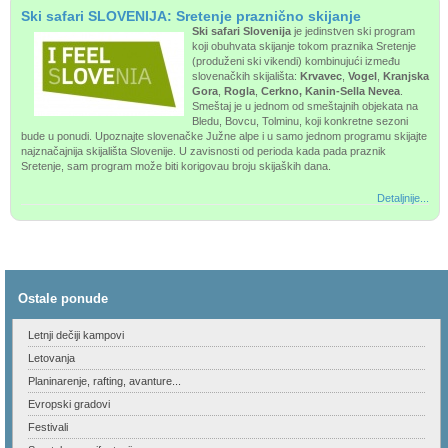
Ski safari SLOVENIJA: Sretenje praznično skijanje
Ski safari Slovenija
je jedinstven ski program
koji obuhvata skijanje tokom praznika Sretenje
(produženi ski vikendi) kombinujući između
slovenačkih skijališta:
Krvavec
,
Vogel
,
Kranjska
Gora
,
Rogla
,
Cerkno, Kanin-Sella Nevea
.
Smeštaj je u jednom od smeštajnih objekata na
Bledu, Bovcu, Tolminu, koji konkretne sezoni
bude u ponudi. Upoznajte slovenačke Južne alpe i u samo jednom programu skijajte
najznačajnija skijališta Slovenije. U zavisnosti od perioda kada pada praznik
Sretenje, sam program može biti korigovau broju skijaških dana.
Detaljnije...
Ostale ponude
Letnji dečiji kampovi
Letovanja
Planinarenje, rafting, avanture...
Evropski gradovi
Festivali