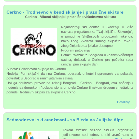
Cerkno - Trodnevno vikend skijanje i praznične ski ture
Cerkno - Vikend skijanje i praznične višednevne ski ture
Najmoderniji ski centar u Sloveniji, u više
navrata proglašeno za "Naj skijalište Slovenije",
u ponudi je SkiBusovih produženih vikenda,
kako zbog kvaliteta samog skijališta, tako i
zbog činjenice da je lako dostupno.
Program putovanja:
Petak: Polazak iz Beograda u kasnim večernjim
satima, dolazak u Cerkno pre početka rada
centra i pun skijaški dan.
Subota: Celodnevno skijanje na Cerknu...
Nedelja: Pun skijaški dan na Cerknu, povratak u hotel i spremanje za polazak,
povratak u Beograd u ranim jutarnjim satima.
Usluga obuhvata prevoz na relaciji Beograd - Cerkno - Beograd, dva noćenja /
noćenja sa doručkom / polupansiona u hotelu Cerkno ili nekom drugom smeštaju iz
ponude i trodnevni skipas za skijalište Cerkno.
Detaljnije...
Sedmodnevni ski aranžmani - sa Bleda na Julijske Alpe
Tokom zimske sezone SkiBus organizuje
jedinstvene sedmodnevne ski aranžmane u