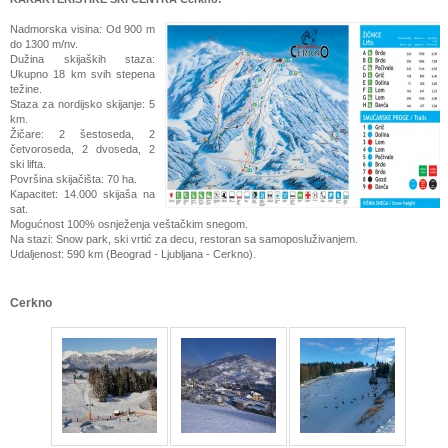
Nadmorska visina: O
d 900 m
do 1300 m/nv.
Dužina skijaških staza:
Ukupno 18 km svih stepena
težine.
Staza za nordijsko skijanje: 5
km.
Žičare: 2 šestoseda, 2
četvoroseda, 2 dvoseda, 2
ski lifta.
Površina skijačišta: 70 ha.
Kapacitet: 14.000 skijaša na
sat.
Mogućnost 100% osnježenja veštačkim snegom.
Na stazi: Snow park, ski vrtić za decu, restoran sa samoposluživanjem.
Udaljenost: 590 km (Beograd - Ljubljana - Cerkno).
Cerkno