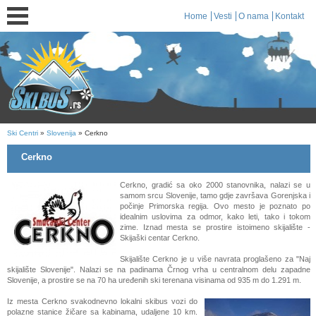
Home
Vesti
O nama
Kontakt
Ski Centri
»
Slovenija
» Cerkno
Cerkno
Cerkno, gradić sa oko 2000 stanovnika, nalazi se u
samom srcu Slovenije, tamo gdje završava Gorenjska i
počinje Primorska regija. Ovo mesto je poznato po
idealnim uslovima za odmor, kako leti, tako i tokom
zime. Iznad mesta se prostire istoimeno skijalište -
Skijaški centar Cerkno.
Skijalište Cerkno je u više navrata proglašeno za "Naj
skijalište Slovenije". Nalazi se na padinama Črnog vrha u centralnom delu zapadne
Slovenije, a prostire se na 70 ha uređenih ski terenana visinama od 935 m do 1.291 m.
Iz mesta Cerkno svakodnevno lokalni skibus vozi do
polazne stanice žičare sa kabinama, udaljene 10 km.