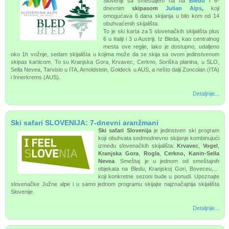
Sloveniji sa smeštajem na
na
Bledu
i 6-
dnevnim
skipasom
Julian Alps
,
koji
omogućava 6 dana skijanja u bilo kom od 14
obuhvaćenih skijališta.
To je
ski karta za 5 slovenačkih skijališta plus
6 u Italiji i 3 u Austriji.
Iz Bleda, kao centralnog
mesta ove regije, lako je dostupno,
udaljeno
oko 1h vožnje,
sedam skijališta u kojima može da se skija sa ovom jedinstvenom
skipas karticom. To su Kranjska Gora, Krvavec, Cerkno, Soriška planina, u SLO,
Sella Nevea, Tarvisio u ITA, Arnoldstein, Goldeck u AUS, a nešto dalji Zoncolan (ITA)
i Innerkrems (AUS).
Detaljnije...
Ski safari SLOVENIJA: 7-dnevni aranžmani
Ski safari Slovenija
je jedinstven ski program
koji obuhvata sedmodnevno skijanje kombinujući
između slovenačkih skijališta:
Krvavec
,
Vogel
,
Kranjska Gora
,
Rogla
,
Cerkno, Kanin-Sella
Nevea
. Smeštaj je u jednom od smeštajnih
objekata na Bledu, Kranjskoj Gori, Boveceu,...
koji konkretne sezoni bude u ponudi. Upoznajte
slovenačke Južne alpe i u samo jednom programu skijajte najznačajnija skijališta
Slovenije.
Detaljnije...