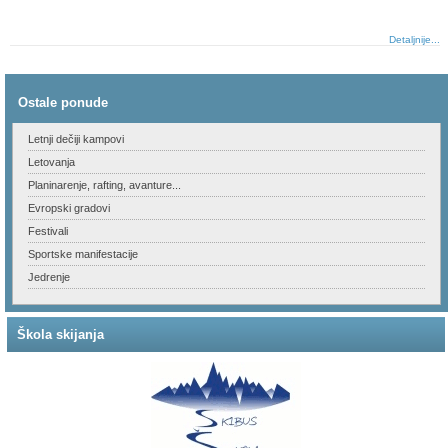
Detaljnije...
Ostale ponude
Letnji dečiji kampovi
Letovanja
Planinarenje, rafting, avanture...
Evropski gradovi
Festivali
Sportske manifestacije
Jedrenje
Škola skijanja