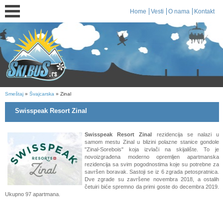
Home
Vesti
O nama
Kontakt
Smeštaj
»
Švajcarska
» Zinal
Swisspeak Resort Zinal
Swisspeak Resort Zinal
rezidencija se nalazi u
samom mestu Zinal u blizini polazne stanice gondole
"Zinal-Sorebois" koja izvlači na skijalište. To je
novoizgrađena moderno opremljen apartmanska
rezidencija sa svim pogodnostima koje su potrebne za
savršen boravak. Sastoji se iz 6 zgrada petospratnica.
Dve zgrade su završene novembra 2018, a ostalih
četuiri biće spremno da primi goste do decembra 2019.
Ukupno 97 apartmana.