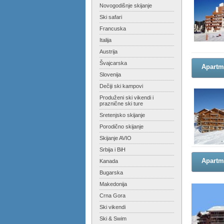
Novogodišnje skijanje
Ski safari
Francuska
Italija
Austrija
Švajcarska
Apartm
Slovenija
Dečiji ski kampovi
Produženi ski vikendi i
praznične ski ture
Sretenjsko skijanje
Porodično skijanje
Skijanje AVIO
Srbija i BiH
Apartm
Kanada
Bugarska
Makedonija
Crna Gora
Ski vikendi
Ski & Swim