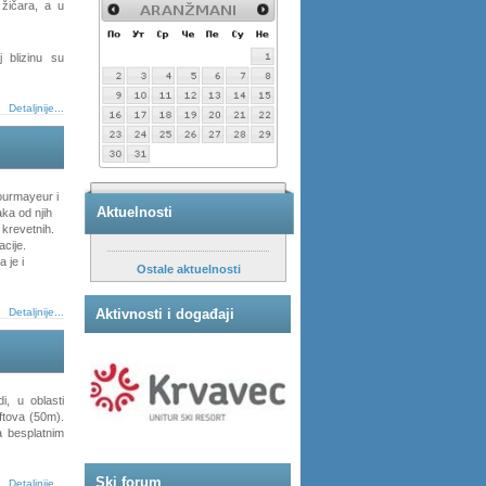
 žičara, a u
 blizinu su
Detaljnije...
ourmayeur i
Aktuelnosti
ka od njih
 krevetnih.
cije.
 je i
Ostale aktuelnosti
Detaljnije...
Aktivnosti i događaji
, u oblasti
iftova (50m).
a besplatnim
Ski forum
Detaljnije...