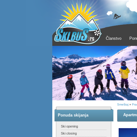
Članstvo
Pon
Smeštaj
»
Fra
Apartm
Ponuda skijanja
Ski opening
Ski closing