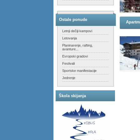
Ostale ponude
Apartm
Letnji dečiji kampovi
Letovanja
Planinarenje, rafting,
avanture...
Evropski gradovi
Festivali
Sportske manifestacije
Jedrenje
Škola skijanja