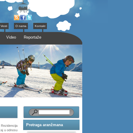
Vesti
O nama
Kontakt
Video
Reportaže
Pretraga aranžmana
 Rezidencija
žaj u odnosu