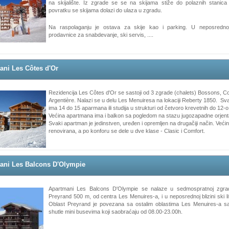
na skijalište. Iz zgrade se se na skijama stiže do polaznih stanica
povratku se skijama dolazi do ulaza u zgradu.
Na raspolaganju je ostava za skije kao i parking. U neposrednoj
prodavnice za snabdevanje, ski servis, ....
ani Les Côtes d'Or
Rezidencija Les Côtes d'Or se sastoji od 3 zgrade (chalets) Bossons, C
Argentière. Nalazi se u delu Les Menuiresa na lokaciji Reberty 1850. Sva
ima 14 do 15 aparmana ili studija u strukturi od četvoro krevetnih do 12-o
Većina apartmana ima i balkon sa pogledom na stazu jugozapadne orjenta
Svaki apartman je jedinstven, uređen i opremljen na drugačiji način. Većina
renovirana, a po konforu se dele u dve klase - Clasic i Comfort.
ani Les Balcons D'Olympie
Apartmani Les Balcons D'Olympie se nalaze u sedmospratnoj zgradi
Preyrand 500 m, od centra Les Menuires-a, i u neposrednoj blizini ski l
Oblast Preyrand je povezana sa ostalim oblastima Les Menuires-a s
shutle mini busevima koji saobraćaju od 08.00-23.00h.