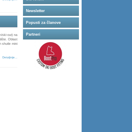
Newsletter
Popusti za članove
Partneri
n/ski-out) na
lište. Oblast
 shutle mini
Detaljnije...