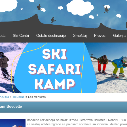
uda
Ski Centri
Ostale destinacije
Smeštaj
Prevoz
Galerija
ncuska
»
Tri Doline
» Les Menuires
ani Boedette
Boedette rezidencija se nalazi između kvartova Bruieres i Reberti 1850.
se sastoji od dve zgrade sa po osam spratova sa liftovima. Idealan polo