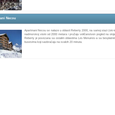
ani Necou
Apartmani Necou se nalaze u oblasti Reberty 2000, na samoj stazi (ski-i
nadmorskoj visini od 2000 metara i pružaju veličanstven pogled na skija
Reberty je povezana sa ostalim oblastima Les Menuires-a sa besplatnim
busevima koji saobraćaju na svakih 20 minuta.