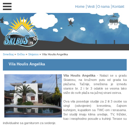
Home
Vesti
O nama
Kontakt
Smeštaj
»
Grčka
»
Skijatos
» Vila Houlis Angelika
Vila Houlis Angelika
Vila Houlis Angelika
- Nalazi se u gradu
Skiatosu, na kružnom putu od grada ka
plažama. Tačnije, smeštena je između
stanice br. 2 i br 3 odakle se veoma lako
stiže do svih plaža na južnoj strani ostrva.
Ova vila poseduje studije za 2 ili 3 osobe sa
singl (odvojenim) krevetima, čajnom
kuhinjom, kupatilom sa TWC-om i terasama.
Svi studiji imaju klima uređaje, TV, frižider,
kao i neophodno posuđe u kuhinji. Terase su
individualne sa garniturom za sedenje.