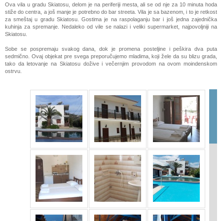
Ova vila u gradu Skiatosu, delom je na periferiji mesta, ali se od nje za 10 minuta hoda
stiže do centra, a još manje je potrebno do bar streeta. Vila je sa bazenom, i to je retkost
za smeštaj u gradu Skiatosu. Gostima je na raspolaganju bar i još jedna zajednička
kuhinja za spremanje. Nedaleko od vile se nalazi i veliki supermarket, najpovoljniji na
Skiatosu.
Sobe se pospremaju svakog dana, dok je promena posteljine i peškira dva puta
sedmično. Ovaj objekat pre svega preporučujemo mladima, koji žele da su blizu grada,
tako da letovanje na Skiatosu dožive i večernjim provodom na ovom moindenskom
ostrvu.