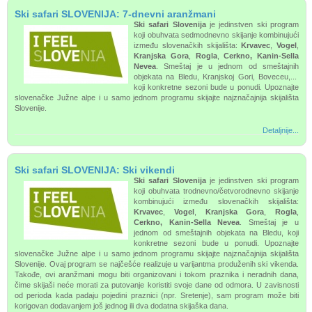
Ski safari SLOVENIJA: 7-dnevni aranžmani
Ski safari Slovenija
je jedinstven ski program
koji obuhvata sedmodnevno skijanje kombinujući
između slovenačkih skijališta:
Krvavec
,
Vogel
,
Kranjska Gora
,
Rogla
,
Cerkno, Kanin-Sella
Nevea
. Smeštaj je u jednom od smeštajnih
objekata na Bledu, Kranjskoj Gori, Boveceu,...
koji konkretne sezoni bude u ponudi. Upoznajte
slovenačke Južne alpe i u samo jednom programu skijajte najznačajnija skijališta
Slovenije.
Detaljnije...
Ski safari SLOVENIJA: Ski vikendi
Ski safari Slovenija
je jedinstven ski program
koji obuhvata trodnevno/četvorodnevno skijanje
kombinujući između slovenačkih skijališta:
Krvavec
,
Vogel
,
Kranjska Gora
,
Rogla
,
Cerkno, Kanin-Sella Nevea
. Smeštaj je u
jednom od smeštajnih objekata na Bledu, koji
konkretne sezoni bude u ponudi. Upoznajte
slovenačke Južne alpe i u samo jednom programu skijajte najznačajnija skijališta
Slovenije. Ovaj program se najčešće realizuje u varijantma produženih ski vikenda.
Takođe, ovi aranžmani mogu biti organizovani i tokom praznika i neradnih dana,
čime skijaši neće morati za putovanje koristiti svoje dane od odmora. U zavisnosti
od perioda kada padaju pojedini praznici (npr. Sretenje), sam program može biti
korigovan dodavanjem još jednog ili dva dodatna skijaška dana.