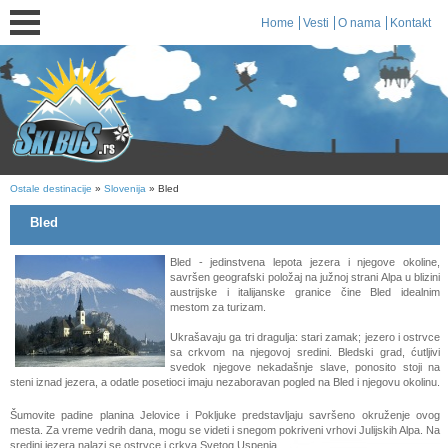
Home
Vesti
O nama
Kontakt
Ostale destinacije
»
Slovenija
» Bled
Bled
Bled - jedinstvena lepota jezera i njegove okoline,
savršen geografski položaj na južnoj strani Alpa u blizini
austrijske i italijanske granice čine Bled idealnim
mestom za turizam.
Ukrašavaju ga tri dragulja: stari zamak; jezero i ostrvce
sa crkvom na njegovoj sredini. Bledski grad, ćutljivi
svedok njegove nekadašnje slave, ponosito stoji na
steni iznad jezera, a odatle posetioci imaju nezaboravan pogled na Bled i njegovu okolinu.
Šumovite padine planina Jelovice i Pokljuke predstavljaju savršeno okruženje ovog
mesta. Za vreme vedrih dana, mogu se videti i snegom pokriveni vrhovi Julijskih Alpa. Na
sredini jezera nalazi se ostrvce i crkva
Svetog Uspenja,