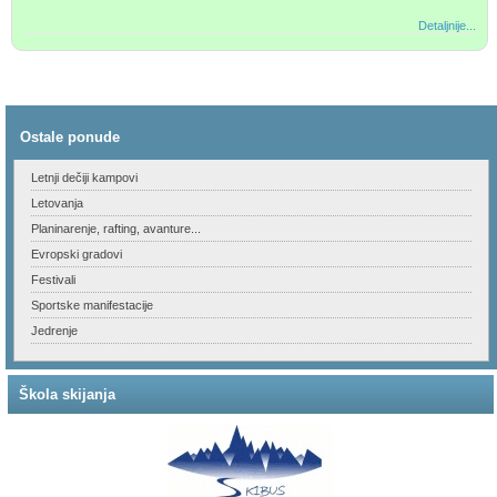
Detaljnije...
Ostale ponude
Letnji dečiji kampovi
Letovanja
Planinarenje, rafting, avanture...
Evropski gradovi
Festivali
Sportske manifestacije
Jedrenje
Škola skijanja