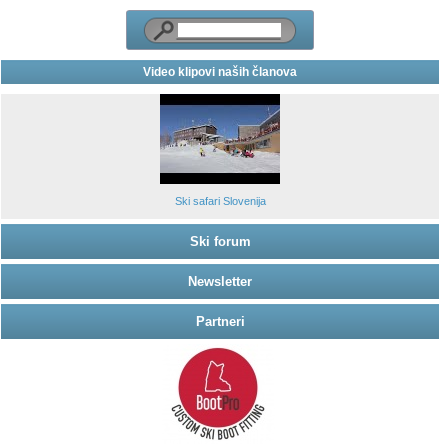
Video klipovi naših članova
Ski safari Slovenija
Ski forum
Newsletter
Partneri