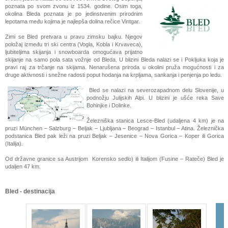
poznata po svom zvonu iz 1534. godine. Osim toga,
okolina Bleda poznata je po jedinstvenim prirodnim
lepotama među kojima je najlepša dolina rečice Vintgar.
Zimi se Bled pretvara u pravu zimsku bajku. Njegov
položaj između tri ski centra (Vogla, Kobla i Krvaveca),
ljubiteljima skijanja i snowboarda omogućava prijatno
skijanje na samo pola sata vožnje od Bleda. U blizini Bleda nalazi se i Pokljuka koja je
pravi raj za trčanje na skijama. Nenarušena priroda u okolini pruža mogućnosti i za
druge aktivnosti i snežne radosti poput hodanja na krpljama, sankanja i penjenja po ledu.
Bled se nalazi na severozapadnom delu Slovenije, u
podnožju Julijskih Alpi. U blizini je ušće reka Save
Bohinjke i Dolinke.
Železniška stanica Lesce-Bled (udaljena 4 km) je na
pruzi München – Salzburg – Beljak – Ljubljana – Beograd – Istanbul – Atina. Železnička
podstanica Bled pak leži na pruzi Beljak – Jesenice – Nova Gorica – Koper ili Gorica
(Italija).
Od državne granice sa Austrijom Korensko sedlo) ili Italijom (Fusine – Rateče) Bled je
udaljen 47 km.
Bled - destinacija