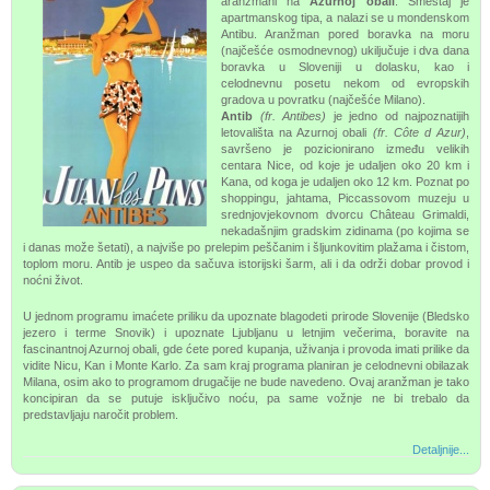
aranžmani na
Azurnoj obali
. Smeštaj je
apartmanskog tipa, a nalazi se u mondenskom
Antibu. Aranžman pored boravka na moru
(najčešće osmodnevnog) ukiljučuje i dva dana
boravka u Sloveniji u dolasku, kao i
celodnevnu posetu nekom od evropskih
gradova u povratku (najčešće Milano).
Antib
(fr. Antibes)
je jedno od najpoznatijih
letovališta na Azurnoj obali
(fr. Côte d Azur)
,
savršeno je pozicionirano između velikih
centara Nice, od koje je udaljen oko 20 km i
Kana, od koga je udaljen oko 12 km. Poznat po
shoppingu, jahtama, Piccassovom muzeju u
srednjovjekovnom dvorcu Château Grimaldi,
nekadašnjim gradskim zidinama (po kojima se
i danas može šetati), a najviše po prelepim peščanim i šljunkovitim plažama i čistom,
toplom moru. Antib je uspeo da sačuva istorijski šarm, ali i da održi dobar provod i
noćni život.
U jednom programu imaćete priliku da upoznate blagodeti prirode Slovenije (Bledsko
jezero i terme Snovik) i upoznate Ljubljanu u letnjim večerima, boravite na
fascinantnoj Azurnoj obali, gde ćete pored kupanja, uživanja i provoda imati prilike da
vidite Nicu, Kan i Monte Karlo. Za sam kraj programa planiran je celodnevni obilazak
Milana, osim ako to programom drugačije ne bude navedeno. Ovaj aranžman je tako
koncipiran da se putuje isključivo noću, pa same vožnje ne bi trebalo da
predstavljaju naročit problem.
Detaljnije...