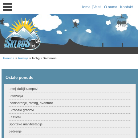
Home
Vesti
O nama
Kontakt
Ponuda
»
Austrija
» Ischgl i Samnaun
Ostale ponude
Letnji dečiji kampovi
Letovanja
Planinarenje, rafting, avanture...
Evropski gradovi
Festivali
Sportske manifestacije
Jedrenje