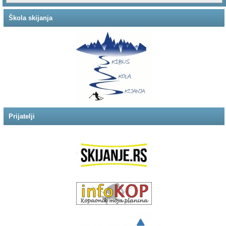
Škola skijanja
Prijatelji