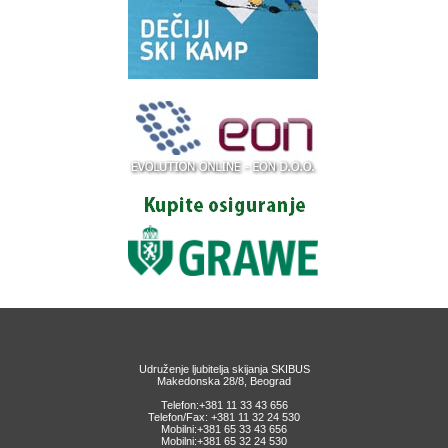
Udruženje ljubitelja skijanja SKIBUS
Makedonska 28/8, Beograd
Telefon:+381 11 33 43 656
Telefon/Fax: +381 11 32 24 530
Mobilni:+381 65 33 43 656
Mobilni:+381 65 32 24 530