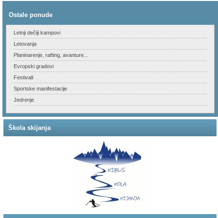
Ostale ponude
Letnji dečiji kampovi
Letovanja
Planinarenje, rafting, avanture...
Evropski gradovi
Festivali
Sportske manifestacije
Jedrenje
Škola skijanja