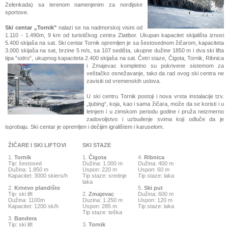
Zelenkada) sa terenom namenjenim za nordijske
sportove.
Ski centar „Tornik"
nalazi se na nadmorskoj visini od
1.110 - 1.490m, 9 km od turističkog centra Zlatibor. Ukupan kapacitet skijališta iznosi
5.400 skijaša na sat. Ski centar Tornik opremljen je sa šestosednom žičarom, kapaciteta
3.000 skijaša na sat, brzine 5 m/s, sa 107 sedišta, ukupne dužine 1850 m i dva ski lifta
tipa ”sidro”, ukupnog kapaciteta 2.400 skijaša na sat. Četri staze, Čigota, Tornik, Ribnica
i Zmajevac kompletno su pokrivene
sistemom za
veštačko osnežavanje, tako da rad ovog ski centra ne
zavisiti od vremenskih uslova.
U ski centru Tornik postoji i nova vrsta instalacije tzv.
„tjubing“, koja, kao i sama žičara, može da se koristi i u
letnjem i u zimskom periodu godine i pruža neizmerno
zadovoljstvo i uzbuđenje svima koji odluče da je
isprobaju. Ski centar je opremljen i dečijim igralištem i karuselom.
ŽIČARE I SKI LIFTOVI
SKI STAZE
1.
Tornik
1.
Čigota
4.
Ribnica
Tip: šestosed
Dužina: 1.000 m
Dužina: 400 m
Dužina: 1.850 m
Uspon: 220 m
Uspon: 60 m
Kapacitet: 3000 skiers/h
Tip staze: srednje
Tip staze: laka
laka
2.
Krnevo plandište
5.
Ski put
Tip: ski lift
2.
Zmajevac
Dužina: 600 m
Dužina: 1100m
Duzina: 1.250 m
Uspon: 120 m
Kapacitet: 1200 sk/h
Uspon: 285 m
Tip staze: laka
Tip staze: teška
3.
Bandera
Tip: ski lift
3.
Tornik