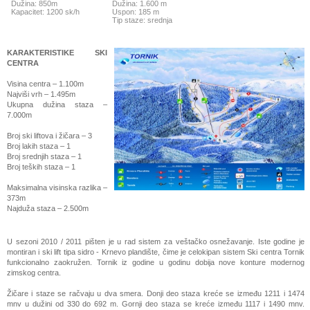
Dužina: 850m
Dužina: 1.600 m
Kapacitet: 1200 sk/h
Uspon: 185 m
Tip staze: srednja
KARAKTERISTIKE SKI
CENTRA
Visina centra – 1.100m
Najviši vrh – 1.495m
Ukupna dužina staza –
7.000m
Broj ski liftova i žičara – 3
Broj lakih staza – 1
Broj srednjih staza – 1
Broj teških staza – 1
Maksimalna visinska razlika –
373m
Najduža staza – 2.500m
U sezoni 2010 / 2011 pišten je u rad sistem za veštačko osnežavanje. Iste godine je
montiran i ski lift tipa sidro - Krnevo plandište, čime je celokipan sistem Ski centra Tornik
funkcionalno zaokružen. Tornik iz godine u godinu dobija nove konture modernog
zimskog centra.
Žičare i staze se račvaju u dva smera. Donji deo staza kreće se između 1211 i 1474
mnv u dužini od 330 do 692 m. Gornji deo staza se kreće između 1117 i 1490 mnv.