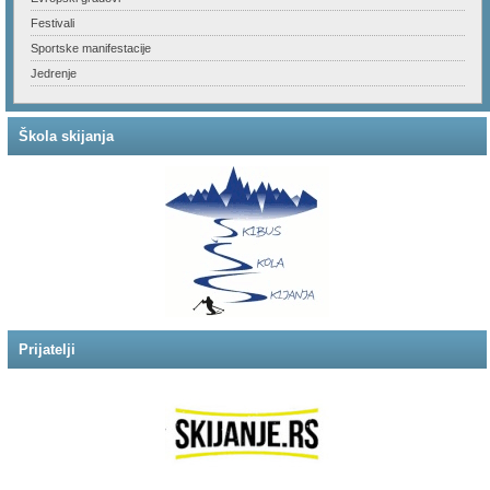
Festivali
Sportske manifestacije
Jedrenje
Škola skijanja
Prijatelji