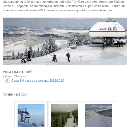
Ukupan opseg dužine staza, od vrha do podnožja Torničke visoravni, iznosi oko 5000 m.
Staze su pogodne za takmičenja u slalomu, veleslalomu i super veleslalomu. Staze su
homologizirane od strane FIS komisije za organizovanje slalom i veleslalom trka.
POGLEDAJTE JOŠ:
-
Više o Zlatiboru
-
Cena Ski passa za sezonu 2012/2013
Tornik - Zlatibor