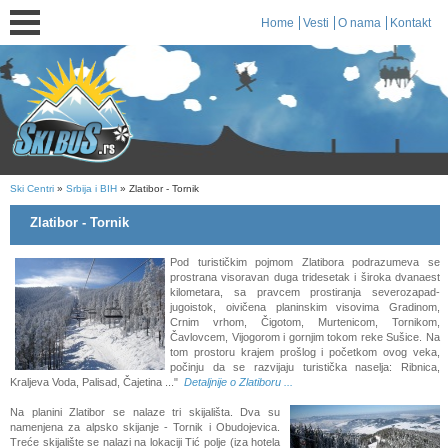
Home
Vesti
O nama
Kontakt
Ski Centri
»
Srbija i BIH
» Zlatibor - Tornik
Zlatibor - Tornik
Pod turističkim pojmom Zlatibora podrazumeva se
prostrana visoravan duga tridesetak i široka dvanaest
kilometara, sa pravcem prostiranja severozapad-
jugoistok, oivičena planinskim visovima Gradinom,
Crnim vrhom, Čigotom, Murtenicom, Tornikom,
Čavlovcem, Vijogorom i gornjim tokom reke Sušice. Na
tom prostoru krajem prošlog i početkom ovog veka,
počinju da se razvijaju turistička naselja: Ribnica,
Kraljeva Voda, Palisad, Čajetina ..."
Detaljnije o Zlatiboru ...
Na planini Zlatibor se nalaze tri skijališta. Dva su
namenjena za alpsko skijanje - Tornik i Obudojevica.
Treće skijalište se nalazi na lokaciji Tić polje (iza hotela