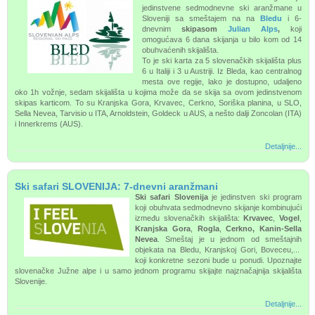
jedinstvene sedmodnevne ski aranžmane u
Sloveniji sa smeštajem na
na
Bledu
i 6-
dnevnim
skipasom
Julian Alps
,
koji
omogućava 6 dana skijanja u bilo kom od 14
obuhvaćenih skijališta.
To je
ski karta za 5 slovenačkih skijališta plus
6 u Italiji i 3 u Austriji.
Iz Bleda, kao centralnog
mesta ove regije, lako je dostupno,
udaljeno
oko 1h vožnje,
sedam skijališta u kojima može da se skija sa ovom jedinstvenom
skipas karticom. To su Kranjska Gora, Krvavec, Cerkno, Soriška planina, u SLO,
Sella Nevea, Tarvisio u ITA, Arnoldstein, Goldeck u AUS, a nešto dalji Zoncolan (ITA)
i Innerkrems (AUS).
Detaljnije...
Ski safari SLOVENIJA: 7-dnevni aranžmani
Ski safari Slovenija
je jedinstven ski program
koji obuhvata sedmodnevno skijanje kombinujući
između slovenačkih skijališta:
Krvavec
,
Vogel
,
Kranjska Gora
,
Rogla
,
Cerkno, Kanin-Sella
Nevea
. Smeštaj je u jednom od smeštajnih
objekata na Bledu, Kranjskoj Gori, Boveceu,...
koji konkretne sezoni bude u ponudi. Upoznajte
slovenačke Južne alpe i u samo jednom programu skijajte najznačajnija skijališta
Slovenije.
Detaljnije...