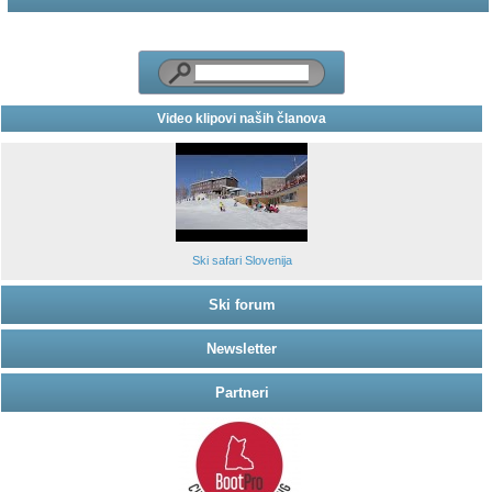
Video klipovi naših članova
Ski safari Slovenija
Ski forum
Newsletter
Partneri