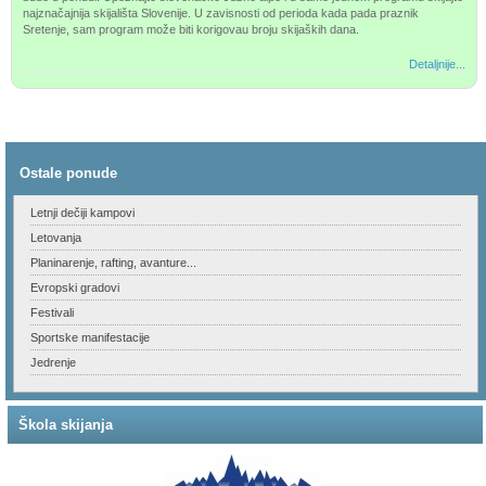
najznačajnija skijališta Slovenije. U zavisnosti od perioda kada pada praznik
Sretenje, sam program može biti korigovau broju skijaških dana.
Detaljnije...
Ostale ponude
Letnji dečiji kampovi
Letovanja
Planinarenje, rafting, avanture...
Evropski gradovi
Festivali
Sportske manifestacije
Jedrenje
Škola skijanja