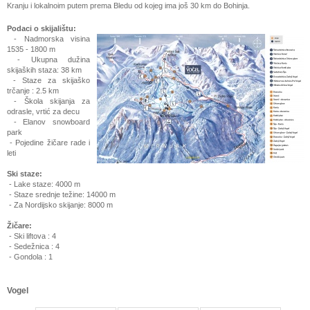
Kranju i lokalnoim putem prema Bledu od kojeg ima još 30 km do Bohinja.
Podaci o skijalištu:
- Nadmorska visina
1535 - 1800 m
- Ukupna dužina
skijaških staza: 38 km
- Staze za skijaško
trčanje : 2.5 km
- Škola skijanja za
odrasle, vrtić za decu
- Elanov snowboard
park
- Pojedine žičare rade i
leti
Ski staze:
- Lake staze: 4000 m
- Staze srednje težine: 14000 m
- Za Nordijsko skijanje: 8000 m
Žičare:
- Ski liftova : 4
- Sedežnica : 4
- Gondola : 1
Vogel