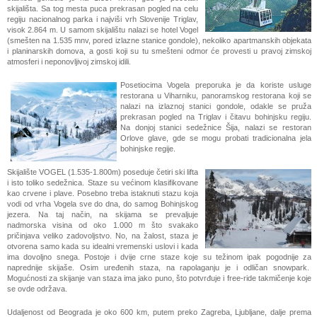
skijališta. Sa tog mesta puca prekrasan pogled na celu
regiju nacionalnog parka i najviši vrh Slovenije Triglav,
visok 2.864 m. U samom skijalištu nalazi se hotel Vogel
(smešten na 1.535 mnv, pored izlazne stanice gondole), nekoliko apartmanskih objekata
i planinarskih domova, a gosti koji su tu smešteni odmor će provesti u pravoj zimskoj
atmosferi i neponovljivoj zimskoj idili.
Posetiocima Vogela preporuka je da koriste usluge
restorana u Viharniku, panoramskog restorana koji se
nalazi na izlaznoj stanici gondole, odakle se pruža
prekrasan pogled na Triglav i čitavu bohinjsku regiju.
Na donjoj stanici sedežnice Šija, nalazi se restoran
Orlove glave, gde se mogu probati tradicionalna jela
bohinjske regije.
Skijalište VOGEL (1.535-1.800m) poseduje četiri ski lifta
i isto toliko sedežnica. Staze su većinom klasifikovane
kao crvene i plave. Posebno treba istaknuti stazu koja
vodi od vrha Vogela sve do dna, do samog Bohinjskog
jezera. Na taj način, na skijama se prevaljuje
nadmorska visina od oko 1.000 m što svakako
pričinjava veliko zadovoljstvo. No, na žalost, staza je
otvorena samo kada su idealni vremenski uslovi i kada
ima dovoljno snega. Postoje i dvije crne staze koje su težinom ipak pogodnije za
naprednije skijaše. Osim uređenih staza, na rapolaganju je i odličan snowpark.
Mogućnosti za skijanje van staza ima jako puno, što potvrđuje i free-ride takmičenje koje
se ovde održava.
Udaljenost od Beograda je oko 600 km, putem preko Zagreba, Ljubljane, dalje prema