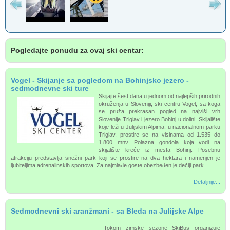
Pogledajte ponudu za ovaj ski centar:
Vogel - Skijanje sa pogledom na Bohinjsko jezero -
sedmodnevne ski ture
Skijajte šest dana u jednom od najlepših prirodnih
okruženja u Sloveniji, ski centru Vogel, sa koga
se pruža prekrasan pogled na najviši vrh
Slovenije Triglav i jezero Bohinj u dolini. Skijalište
koje leži u Julijskim Alpima, u nacionalnom parku
Triglav, prostire se na visinama od 1.535 do
1.800 mnv. Polazna gondola koja vodi na
skijalište kreće iz mesta Bohinj. Posebnu
atrakciju predstavlja snežni park koji se prostire na dva hektara i namenjen je
ljubiteljima adrenalinskih sportova. Za najmlađe goste obezbeđen je dečiji park.
Detaljnije...
Sedmodnevni ski aranžmani - sa Bleda na Julijske Alpe
Tokom zimske sezone SkiBus organizuje