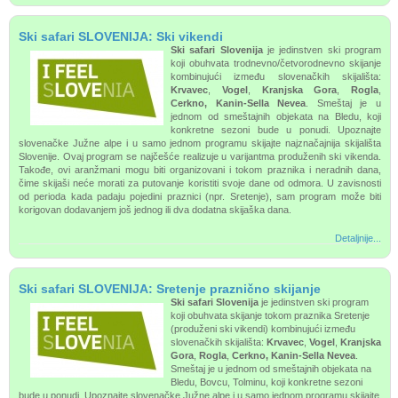
Ski safari SLOVENIJA: Ski vikendi
Ski safari Slovenija
je jedinstven ski program
koji obuhvata trodnevno/četvorodnevno skijanje
kombinujući između slovenačkih skijališta:
Krvavec
,
Vogel
,
Kranjska Gora
,
Rogla
,
Cerkno, Kanin-Sella Nevea
. Smeštaj je u
jednom od smeštajnih objekata na Bledu, koji
konkretne sezoni bude u ponudi. Upoznajte
slovenačke Južne alpe i u samo jednom programu skijajte najznačajnija skijališta
Slovenije. Ovaj program se najčešće realizuje u varijantma produženih ski vikenda.
Takođe, ovi aranžmani mogu biti organizovani i tokom praznika i neradnih dana,
čime skijaši neće morati za putovanje koristiti svoje dane od odmora. U zavisnosti
od perioda kada padaju pojedini praznici (npr. Sretenje), sam program može biti
korigovan dodavanjem još jednog ili dva dodatna skijaška dana.
Detaljnije...
Ski safari SLOVENIJA: Sretenje praznično skijanje
Ski safari Slovenija
je jedinstven ski program
koji obuhvata skijanje tokom praznika Sretenje
(produženi ski vikendi) kombinujući između
slovenačkih skijališta:
Krvavec
,
Vogel
,
Kranjska
Gora
,
Rogla
,
Cerkno, Kanin-Sella Nevea
.
Smeštaj je u jednom od smeštajnih objekata na
Bledu, Bovcu, Tolminu, koji konkretne sezoni
bude u ponudi. Upoznajte slovenačke Južne alpe i u samo jednom programu skijajte