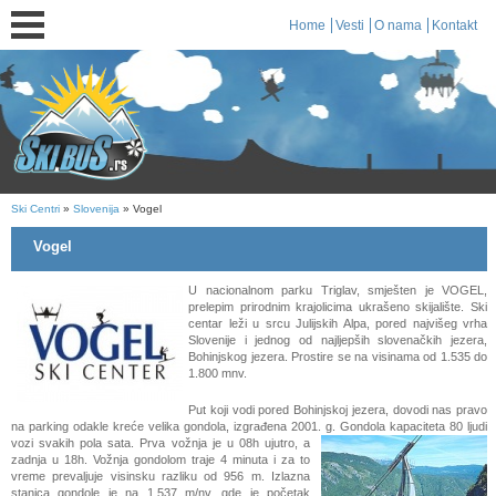
Home
Vesti
O nama
Kontakt
Ski Centri
»
Slovenija
» Vogel
Vogel
U nacionalnom parku Triglav, smješten je VOGEL,
prelepim prirodnim krajolicima ukrašeno skijalište. Ski
centar leži u srcu Julijskih Alpa, pored najvišeg vrha
Slovenije i jednog od najljepših slovenačkih jezera,
Bohinjskog jezera. Prostire se na visinama od 1.535 do
1.800 mnv.
Put koji vodi pored Bohinjskoj jezera, dovodi nas pravo
na parking odakle kreće velika gondola, izgrađena 2001. g.
Gondola kapaciteta 80 ljudi
vozi svakih pola sata. Prva vožnja je u 08h ujutro, a
zadnja u 18h. Vožnja gondolom traje 4 minuta i za to
vreme prevaljuje visinsku razliku od 956 m. Izlazna
stanica gondole je na 1.537 m/nv, gde je početak