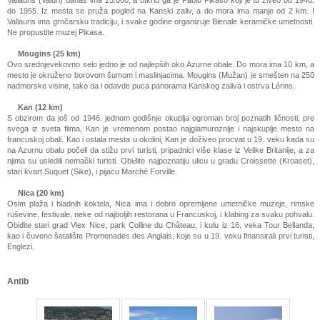
Vallauris (Valuri) danas ima 25.000, a otkrio ga je Pablo Pikaso koji je tu živeo od 1948.
do 1955. Iz mesta se pruža pogled na Kanski zaliv, a do mora ima manje od 2 km. I
Vallauris ima grnčarsku tradiciju, i svake godine organizuje Bienale keramičke umetnosti.
Ne propustite muzej Pikasa.
Mougins (25 km)
Ovo srednjevekovno selo jedno je od najlepših oko Azurne obale. Do mora ima 10 km, a
mesto je okruženo borovom šumom i maslinjacima. Mougins (Mužan) je smešten na 250
nadmorske visine, tako da i odavde puca panorama Kanskog zaliva i ostrva Lérins.
Kan (12 km)
S obzirom da još od 1946. jednom godišnje okuplja ogroman broj poznatih ličnosti, pre
svega iz sveta filma, Kan je vremenom postao najglamuroznije i najskuplje mesto na
francuskoj obali. Kao i ostala mesta u okolini, Kan je doživeo procvat u 19. veku kada su
na Azurnu obalu počeli da stižu prvi turisti, pripadnici više klase iz Velike Britanije, a za
njima su usledili nemački turisti. Obiđite najpoznatiju ulicu u gradu Croissette (Kroaset),
stari kvart Suquet (Sike), i pijacu Marché Forville.
Nica (20 km)
Osim plaža i hladnih koktela, Nica ima i dobro opremljene umetničke muzeje, rimske
ruševine, festivale, neke od najboljih restorana u Francuskoj, i klabing za svaku pohvalu.
Obiđite stari grad Viex Nice, park Colline du Château, i kulu iz 16. veka Tour Bellanda,
kao i čuveno šetalište Promenades des Anglais, koje su u 19. veku finansirali prvi turisti,
Englezi.
Antib