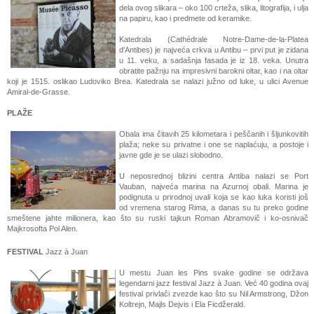
dela ovog slikara – oko 100 crteža, slika, litografija, i ulja
na papiru, kao i predmete od keramike.
Katedrala (Cathédrale Notre-Dame-de-la-Platea
d'Antibes) je najveća crkva u Antibu – prvi put je zidana
u 11. veku, a sadašnja fasada je iz 18. veka. Unutra
obratite pažnju na impresivni barokni oltar, kao i na oltar
koji je 1515. oslikao Ludoviko Brea. Katedrala se nalazi južno od luke, u ulici Avenue
Amiral-de-Grasse.
PLAŽE
Obala ima čitavih 25 kilometara i peščanih i šljunkovitih
plaža; neke su privatne i one se naplaćuju, a postoje i
javne gde je se ulazi slobodno.
U neposrednoj blizini centra Antiba nalazi se Port
Vauban, najveća marina na Azurnoj obali. Marina je
podignuta u prirodnoj uvali koja se kao luka koristi još
od vremena starog Rima, a danas su tu preko godine
smeštene jahte milionera, kao što su ruski tajkun Roman Abramovič i ko-osnivač
Majkrosofta Pol Alen.
FESTIVAL
Jazz à Juan
U mestu Juan les Pins svake godine se održava
legendarni jazz festival Jazz à Juan. Već 40 godina ovaj
festival privlači zvezde kao što su Nil Armstrong, Džon
Koltrejn, Majls Dejvis i Ela Ficdžerald.