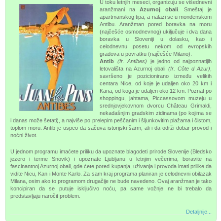
U toku letnjih meseci, organizuju se višednevni
aranžmani na
Azurnoj obali
. Smeštaj je
apartmanskog tipa, a nalazi se u mondenskom
Antibu. Aranžman pored boravka na moru
(najčešće osmodnevnog) ukiljučuje i dva dana
boravka u Sloveniji u dolasku, kao i
celodnevnu posetu nekom od evropskih
gradova u povratku (najčešće Milano).
Antib
(fr. Antibes)
je jedno od najpoznatijih
letovališta na Azurnoj obali
(fr. Côte d Azur)
,
savršeno je pozicionirano između velikih
centara Nice, od koje je udaljen oko 20 km i
Kana, od koga je udaljen oko 12 km. Poznat po
shoppingu, jahtama, Piccassovom muzeju u
srednjovjekovnom dvorcu Château Grimaldi,
nekadašnjim gradskim zidinama (po kojima se
i danas može šetati), a najviše po prelepim peščanim i šljunkovitim plažama i čistom,
toplom moru. Antib je uspeo da sačuva istorijski šarm, ali i da održi dobar provod i
noćni život.
U jednom programu imaćete priliku da upoznate blagodeti prirode Slovenije (Bledsko
jezero i terme Snovik) i upoznate Ljubljanu u letnjim večerima, boravite na
fascinantnoj Azurnoj obali, gde ćete pored kupanja, uživanja i provoda imati prilike da
vidite Nicu, Kan i Monte Karlo. Za sam kraj programa planiran je celodnevni obilazak
Milana, osim ako to programom drugačije ne bude navedeno. Ovaj aranžman je tako
koncipiran da se putuje isključivo noću, pa same vožnje ne bi trebalo da
predstavljaju naročit problem.
Detaljnije...