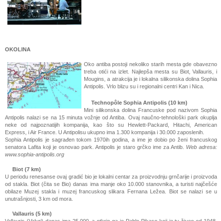
OKOLINA
Oko antiba postoji nekoliko starih mesta gde obavezno
treba otići na izlet. Najlepša mesta su Biot, Vallauris, i
Mougins, a atrakcija je i lokalna silikonska dolina Sophia
Antipolis. Vrlo blizu su i regionalni centri Kan i Nica.
Technopôle Sophia Antipolis (10 km)
Mini silikonska dolina Francuske pod nazivom Sophia
Antipolis nalazi se na 15 minuta vožnje od Antiba. Ovaj naučno-tehnološki park okuplja
neke od najpoznatijih kompanija, kao što su Hewlett-Packard, Hitachi, American
Express, i Air France. U Antipolisu ukupno ima 1.300 kompanija i 30.000 zaposlenih.
Sophia Antipolis je sagrađen tokom 1970ih godina, a ime je dobio po ženi francuskog
senatora Lafita koji je osnovao park. Antipolis je staro grčko ime za Antib.
Web adresa:
www.sophia-antipolis.org
Biot (7 km)
U periodu renesanse ovaj gradić bio je lokalni centar za proizvodnju grnčarije i proizvoda
od stakla. Biot (čita se Bio) danas ima manje oko 10.000 stanovnika, a turisti najčešće
obilaze Muzej stakla i muzej francuskog slikara Fernana Ležea. Biot se nalazi se u
unutrašnjosti, 3 km od mora.
Vallauris (5 km)