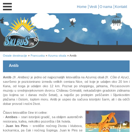
Home
Vesti
O nama
Kontakt
Ostale destinacije
»
Francuska
»
Azurna obala
» Antib
Antib
Antib
(fr. Antibes)
je jedno od najpoznatijih letovališta na Azurnoj obali
(fr. Côte d Azur)
,
savršeno je pozicionirano između velikih centara Nice, od koje je udaljen oko 20 km i
Kana, od koga je udaljen oko 12 km. Poznat po shoppingu, jahtama, Piccassovom
muzeju u srednjovjekovnom dvorcu Château Grimaldi, nekadašnjim gradskim zidinama
(po kojima se i danas može šetati), a najviše po prelepim peščanim i šljunkovitim
plažama i čistom, toplom moru. Antib je uspeo da sačuva istorijski šarm, ali i da održi
dobar provod i noćni život.
Čitavo letovalište čine tri celine:
-
Antibes
– stari istorijski gradić, sa obiljem autentičnih
restorana, kafea, nekoliko pozorišta i šik hotela.
-
Juan les Pins
– središte noćnog života i klubova,
kockarnica, pa čak i noćnog šopinga. Juan le Pins se