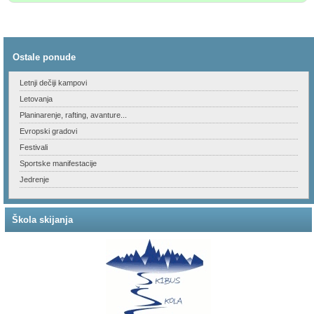
Ostale ponude
Letnji dečiji kampovi
Letovanja
Planinarenje, rafting, avanture...
Evropski gradovi
Festivali
Sportske manifestacije
Jedrenje
Škola skijanja