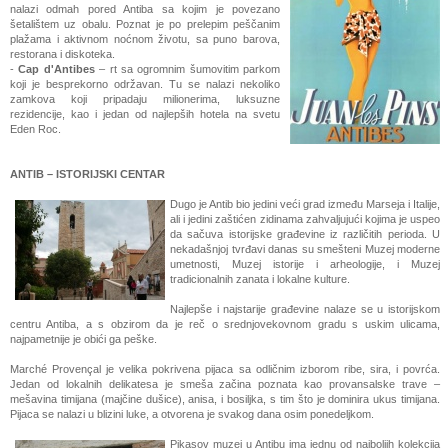
nalazi odmah pored Antiba sa kojim je povezano
šetalištem uz obalu. Poznat je po prelepim peščanim
plažama i aktivnom noćnom životu, sa puno barova,
restorana i diskoteka.
-
Cap d'Antibes
– rt sa ogromnim šumovitim parkom
koji je besprekorno održavan. Tu se nalazi nekoliko
zamkova koji pripadaju milionerima, luksuzne
rezidencije, kao i jedan od najlepših hotela na svetu
Eden Roc.
ANTIB – ISTORIJSKI CENTAR
Dugo je Antib bio jedini veći grad između Marseja i Italije,
ali i jedini zaštićen zidinama zahvaljujući kojima je uspeo
da sačuva istorijske građevine iz različitih perioda. U
nekadašnjoj tvrđavi danas su smešteni Muzej moderne
umetnosti, Muzej istorije i arheologije, i Muzej
tradicionalnih zanata i lokalne kulture.
Najlepše i najstarije građevine nalaze se u istorijskom
centru Antiba, a s obzirom da je reč o srednjovekovnom gradu s uskim ulicama,
najpametnije je obići ga peške.
Marché Provençal je velika pokrivena pijaca sa odličnim izborom ribe, sira, i povrća.
Jedan od lokalnih delikatesa je smeša začina poznata kao provansalske trave –
mešavina timijana (majčine dušice), anisa, i bosiljka, s tim što je dominira ukus timijana.
Pijaca se nalazi u blizini luke, a otvorena je svakog dana osim ponedeljkom.
Pikasov muzej u Antibu ima jednu od najboljih kolekcija