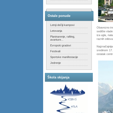
Ostale ponude
Letnji dečiji kampovi
Obavezno treb
Letovanja
sedište vlad
iza ugla, nal
Planinarenje, rafting,
raznih stilova
avanture...
Evropski gradovi
Najznačajnij
sredinom 17. 
Festivali
ostatak centr
Sportske manifestacije
Jedrenje
Škola skijanja