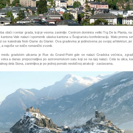
a obići i centar grada, koji je veoma zanimljiv. Centrom dominira veliki Trg De la Planta, n
e kantona Vale nalazi i spomenik ulaska kantona u Švajcarsku konfederaciju. Malo prema s
azi se katedrala Notr-Dame du Glarier. Ova građevina je jedinstvena po svojoj arhitekturi, je
, a najviše se ističe romanički zvonik.
a među gradskim ulicama je Rue du Grand-Point gde se nalazi Gradska većnica, zgrad
veka a danas prepoznatljiva po astronomskom satu koji se na njoj nalazi. Cela ta ulica, ka
alnog dela Siona, zanimljiva je po jednoj pomalo neobičnoj atrakciji - zastavama.