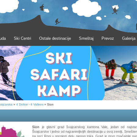
uda
Ski Centri
Ostale destinacije
Smeštaj
Prevoz
Galerija
vajcarska
»
4 Doline - 4 Vallees
» Sion
Sion
je glavni grad švajcarskog kantona Vale, jedan od najstari
Švajcarske i jedno od najzanimljivijih destinacija u ovoj zemlji. Smešten
na reci Roni u gornjem delu njenog toka. Grad je prvo značajnije nas