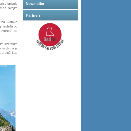
Newsletter
risti opisuju
i sa svojim
Partneri
duha. Gotovo
g nasleđa od
 dvorca", po
ijim svetskim
a to da ga je
 a služi kao