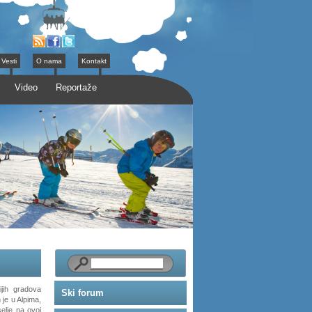
Vesti
O nama
Kontakt
Video
Reportaže
jih gradova
Ski forum
 je u Alpima,
elje na ovoj