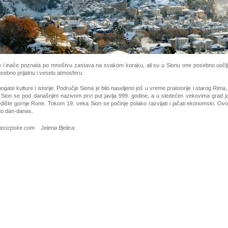
e i inače poznata po mnoštvu zastava na svakom koraku, ali su u Sionu one posebno uočlj
sebno prijatnu i veselu atmosferu.
ogate kulture i istorije. Područje Siona je bilo naseljeno još u vreme praistorije i starog Rima, a
. Sion se pod današnjim nazivom prvi put javlja 999. godine, a u sledećim vekovima grad ja
dište gornje Rone. Tokom 19. veka Sion se počinje polako razvijati i jačati ekonomski. Ovo
do dan-danas.
glassrpske.com Jelena Bjelica