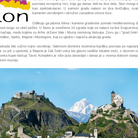
poznatoj evropskoj reci, koja ga danas deli na dva dela. Sion mnogi tu
kao spektakularan. U samom gradu nalaze se dva brežuljka, svak
kamenim utvrđenjem i okružen zasadima vinove loze.
Odlikuju ga pitoma klima i kamene građevine pomalo mediteranskog 
sti mogu se obići peške. U Sionu je smešteno 14 zgrada koje se nalaze na listi švajcarsko
značaja, među kojima su Arhiv države Vale i Muzej sionskog biskupa. Zovu ga i "grad četiri
illon, Vaelre, Majorie i Montogore, koji su ujedno i najveća atrakcija grada.
 nekada bilo važno vojno utvrđenje, Valereom dominira istoimena bazilika poznata po najstar
e su još u upotrebi, a Majorie je čak četiri veka bio glavno sedište lokalne moći, s obzirom n
 veka kupio biskup Tavel. Kompleks je više puta obnavljan i danas je u veoma dobrom stanju,
kom muzeju.