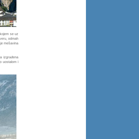
a kojem se uz
everu, odmah
r je mešavina
a izgrađena
o uostalom i