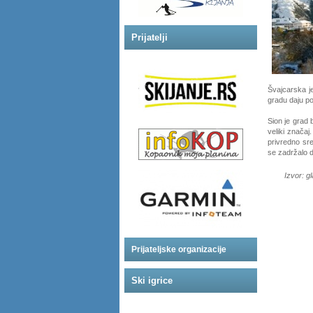
Prijatelji
Švajcarska j
gradu daju po
Sion je grad b
veliki značaj
privredno sre
se zadržalo 
Izvor: 
Prijateljske organizacije
Ski igrice