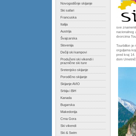
Novogodišnje skijanje
Ski safari
Francuska
Italija
sve znamenito
Austrija
nacionalnog 
dvorcima Tourb
Švajcarska
Slovenija
Tourbillon je
orguljama koj
Dečiji ski kampovi
pred kraj 14.
Produženi ski vikendi i
dom Umetnič
praznične ski ture
Sretenjsko skijanje
Porodično skijanje
Skijanje AVIO
Srbija i BiH
Kanada
Bugarska
Makedonija
Crna Gora
Ski vikendi
Ski & Swim