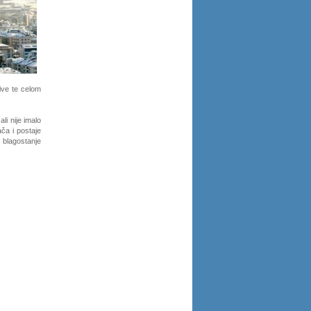
ive te celom
li nije imalo
ča i postaje
 blagostanje