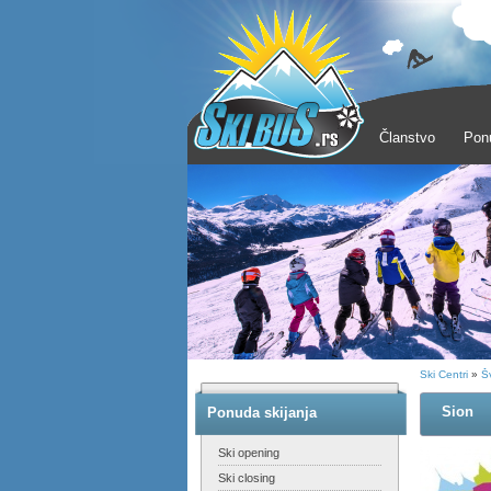
Članstvo
Pon
Ski Centri
»
Š
Sion
Ponuda skijanja
Ski opening
Ski closing