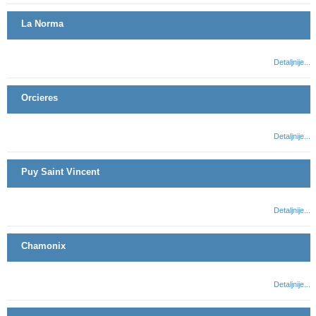
La Norma
Detaljnije...
Orcieres
Detaljnije...
Puy Saint Vincent
Detaljnije...
Chamonix
Detaljnije...