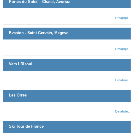
Portes du Soleil - Chatel, Avoriaz
Detaljnije...
Evasion - Saint Gervais, Megeve
Detaljnije...
Vars i Risoul
Detaljnije...
Les Orres
Detaljnije...
Ski Tour de France