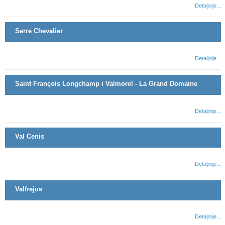
Detaljnije...
Serre Chevalier
Detaljnije...
Saint François Longchamp i Valmorel - La Grand Domaine
Detaljnije...
Val Cenis
Detaljnije...
Valfrejus
Detaljnije...