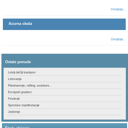
Detaljnije...
Azurna obala
Detaljnije...
Ostale ponude
Letnji dečiji kampovi
Letovanja
Planinarenje, rafting, avanture...
Evropski gradovi
Festivali
Sportske manifestacije
Jedrenje