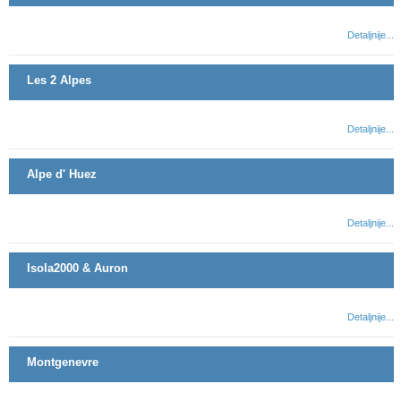
Detaljnije...
Les 2 Alpes
Detaljnije...
Alpe d' Huez
Detaljnije...
Isola2000 & Auron
Detaljnije...
Montgenevre