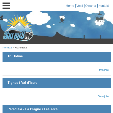
Home
Vesti
O nama
Kontakt
Ponuda
» Francuska
Tri Doline
Detaljnije...
Tignes i Val d'Isere
Detaljnije...
Paradiski - La Plagne i Les Arcs