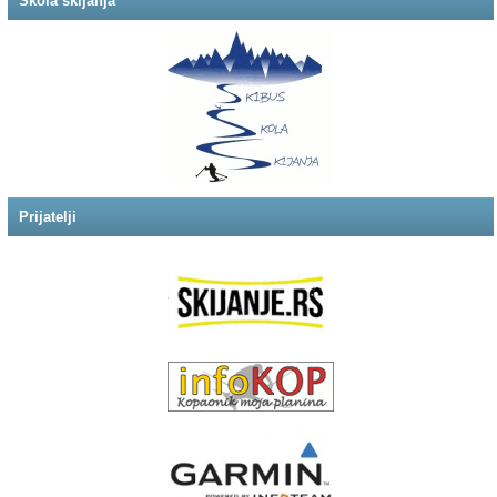
Škola skijanja
Prijatelji