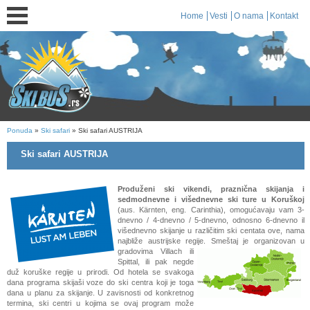
Home
Vesti
O nama
Kontakt
Ponuda
»
Ski safari
» Ski safari AUSTRIJA
Ski safari AUSTRIJA
Produženi ski vikendi, praznična skijanja i
sedmodnevne i višednevne ski ture u Koruškoj
(aus. Kärnten, eng. Carinthia), omogućavaju vam 3-
dnevno / 4-dnevno / 5-dnevno, odnosno 6-dnevno il
višednevno skijanje u različitim ski centata ove, nama
najbliže austrijske regije. Smeštaj je organizovan
u
gradovima Villach ili
Spittal, ili pak negde
duž koruške regije u prirodi. Od hotela se svakoga
dana programa skijaši voze do ski centra koji je toga
dana u planu za skijanje. U zavisnosti od konkretnog
termina, ski centri u kojima se ovaj program može