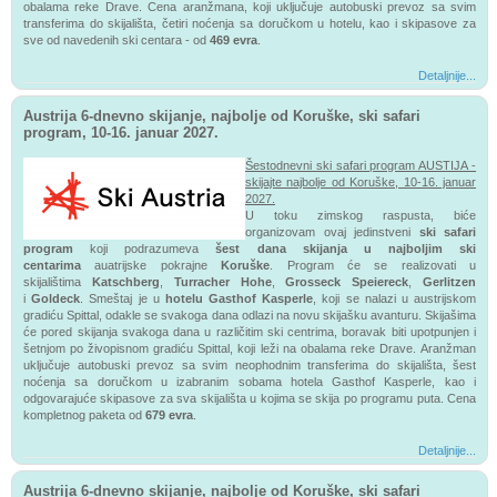
obalama reke Drave.
Cena aranžmana, koji uključuje autobuski prevoz sa svim
transferima do skijališta, četiri noćenja sa doručkom u hotelu, kao i skipasove za
sve od navedenih ski centara - od
469 evra
.
Detaljnije...
Austrija 6-dnevno skijanje, najbolje od Koruške, ski safari
program, 10-16. januar 2027.
Šestodnevni ski safari program AUSTIJA -
skijajte najbolje od Koruške, 10-16. januar
2027.
U toku zimskog raspusta, biće
organizovam ovaj jedinstveni
ski safari
program
koji podrazumeva
šest dana skijanja u najboljim ski
centarima
auatrijske pokrajne
Koruške
. Program će se realizovati u
skijalištima
Katschberg
,
Turracher Hohe
,
Grosseck Speiereck
,
Gerlitzen
i
Goldeck
.
Smeštaj je u
hotelu Gasthof Kasperle
, koji se nalazi u austrijskom
gradiću Spittal
, odakle se svakoga dana odlazi na novu skijašku avanturu. Skijašima
će pored skijanja svakoga dana u različitim ski centrima, boravak biti upotpunjen i
šetnjom po živopisnom gradiću Spittal, koji leži na obalama reke Drave.
Aranžman
uključuje autobuski prevoz sa svim neophodnim transferima do skijališta, šest
noćenja sa doručkom u izabranim sobama hotela Gasthof Kasperle, kao i
odgovarajuće skipasove za sva skijališta u kojima se skija po programu puta. Cena
kompletnog paketa od
679 evra
.
Detaljnije...
Austrija 6-dnevno skijanje, najbolje od Koruške, ski safari