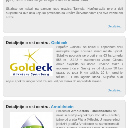
pijaci, mestu snadbevanja i mnogih domaćih vlasnika butika.
Skjaliste se nalazi na samom rubu gradica Tarvisia. Konfiguracija terena deli
skijaliste na dva dela koja su povezana sa kraćim četverosedom i po dve vezne ski
staze.
Detaljnije...
Detaljnije o ski centru:
Goldeck
Skijalište Goldeck se nalazi u zapadnom delu
austrijske regije Koruška iznad mesta Spittal.
Skijaško područje se prostire na 63 ha između
556 m i 2.142 m nadmorske visine. Glavna
odlika skijališta su dobro uređene staze i
moderne žičare. Sastoji se od ukupno 30 km
staza, od toga 9 km teških, 10 km srednje
težine i 11 km laganih staza. Skijalište nudi
najširi spektar mogućnosti za sve, od početnika do naprednih skijaša.
Detaljnije...
Detaljnije o ski centru:
Arnoldstein
Ski centar
Arnoldstein - Dreiländereck
se
nalazi u austrijskoj pokrejini Koruška (Kärnten)
južno od grada Filaha (Villach). U neposrednoj
je blizini gradića Arnoldstein na samoj tromeđi