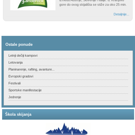
između Austrije, Slovenije i Italije. Iz Kranjske
gore do ovog skijališta se stiže za oko 25 min.
Detaljnije...
Ostale ponude
Letnji dečiji kampovi
Letovanja
Planinarenje, rafting, avanture...
Evropski gradovi
Festivali
Sportske manifestacije
Jedrenje
Škola skijanja