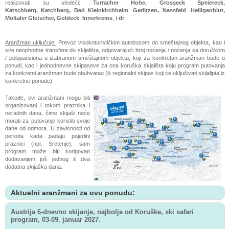
realizovati su sledeći:
Turracher Hohe, Grosseck Speiereck,
Katschberg,
Katchberg,
Bad
Kleinkirchheim
,
Gerlitzen,
Nassfeld
,
Heiligenblut
,
Moltaler Gletscher,
Goldeck
,
Innerkrems
,
i dr
.
Aranžman uključuje:
Prevoz visokoturističkim autobusom do smeštajnog objekta, kao i
sve neophodne transfere do skijališta, odgovarajući broj noćenja / noćenja sa doručkom
/ polupansiona u izabranom smeštajnom objektu, koji za konkretan aranžman bude u
ponudi, kao i jednodnevne skipaseve za ona koruška skjališta koju program putovanja
za konkretni aranžman bude obuhvatao (ili regionalni skipas koji će uključivati skijalipta iz
konkretne ponude).
Takođe, ovi aranžmani mogu biti
organizovani i tokom praznika i
neradnih dana, čime skijaši neće
morati za putovanje koristiti svoje
dane od odmora. U zavisnosti od
perioda kada padaju pojedini
praznici (npr. Sretenje), sam
program može biti korigovan
dodavanjem još jednog ili dva
dodatna skijaška dana.
Aktuelni aranžmani za ovu ponudu:
Austrija 6-dnevno skijanje, najbolje od Koruške, ski safari
program, 03-09. januar 2027.