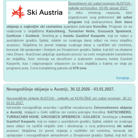
Šestodnevni ski safari program AUSTIJA -
najbolje od Koruške, 03-09. januar 2027.
U toku zimskog raspusta, biće
organizovam ovaj jedinstveni
ski safari
program
koji podrazumeva
šest dana
skijanja u najboljim ski centarima
auatrijske pokrajne
Koruške
. Program će se
realizovati u skijalištima
Katschberg
,
Turracher Hohe
,
Grosseck Speiereck
,
Gerlitzen
i
Goldeck
.
Smeštaj je u
hotelu Gasthof Kasperle
, koji se nalazi u
austrijskom gradiću Spittal
, odakle se svakoga dana odlazi na novu skijašku
avanturu. Skijašima će pored skijanja svakoga dana u različitim ski centrima,
boravak biti upotpunjen i šetnjom po živopisnom gradiću Spittal, koji leži na obalama
reke Drave.
Aranžman uključuje autobuski prevoz sa svim neophodnim transferima
do skijališta, šest noćenja sa doručkom u izabranim sobama hotela Gasthof
Kasperle, kao i odgovarajuće skipasove za sva skijališta u kojima se skija po
programu puta. Cena kompletnog paketa od
679 evra
.
Detaljnije...
Novogodišnje skijanje u Austriji, 30.12.2026 - 03.01.2027.
Novogodišnje skijanje AUSTIJA - najbolje od KORUŠKE ski safari program, 30.12-
03.01.2027.
Iskoristite novogodišnje praznike i upriličite nezaboravno
četvorodnevno skijanje
u Austriji
, skijajući u četiri odlična ski centra pokrajne Koruška:
KATSCHBERG
,
TURRACHER HOHE
,
GROSSECK SPEIERECK
i
GOLDECK
. Smeštaj je u
hotelu
Gasthof Kasperle
, koji se nalazi u austrijskom gradiću Spittal
, odakle se svakoga
dana odlazi na različiti skijaški izlet i destinaciju u ovoj jedinstvenoj
ski safari
avanturi. Skijašima će pored skijanja u različitim ski centrima, boravak biti
upotpunjen i novogodišnjom atmosferom u živopisnom gradiću Spittal, koji leži na