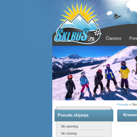
Članstvo
Pon
Ponuda
» Slo
Krvave
Ponuda skijanja
Ski opening
Ski closing