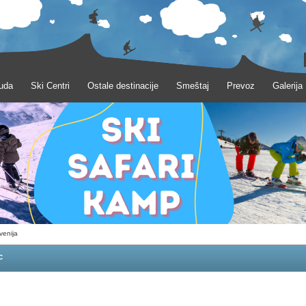
uda
Ski Centri
Ostale destinacije
Smeštaj
Prevoz
Galerija
venija
c