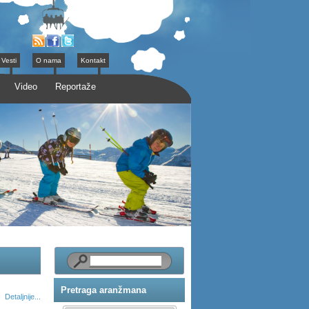
Vesti
O nama
Kontakt
Video
Reportaže
Pretraga aranžmana
Detaljnije...