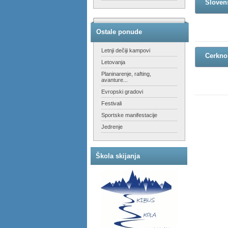
Slovens
Ostale ponude
Letnji dečiji kampovi
Cerkno
Letovanja
Planinarenje, rafting,
avanture...
Evropski gradovi
Festivali
Sportske manifestacije
Jedrenje
Škola skijanja