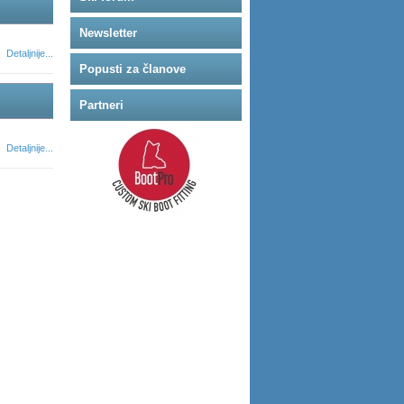
Newsletter
Detaljnije...
Popusti za članove
Partneri
Detaljnije...