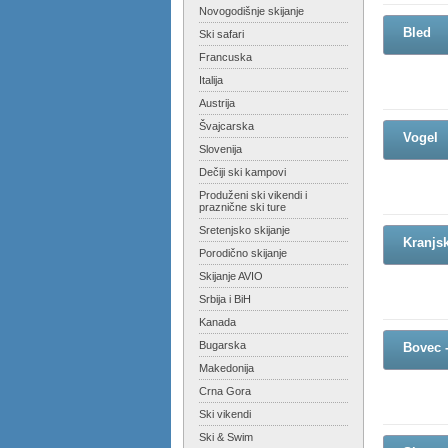
Novogodišnje skijanje
Bled
Ski safari
Francuska
Italija
Austrija
Švajcarska
Vogel
Slovenija
Dečiji ski kampovi
Produženi ski vikendi i
praznične ski ture
Sretenjsko skijanje
Kranjs
Porodično skijanje
Skijanje AVIO
Srbija i BiH
Kanada
Bugarska
Bovec 
Makedonija
Crna Gora
Ski vikendi
Ski & Swim