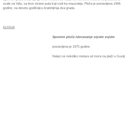
uvale na Vidu, sa leve strane puta koji vodi ka mauzoleju. Ploča je postavljena 1996
godine, na desetu godišnjicu bratimljrnja dva grada.
GUVIJA
Spomen ploča iskrcavanje srpske vojske
postavljena je 1975 godine.
Nalazi se nekoliko metara od mora na plaži u Guviji.