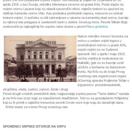
preko 150 000 pripadnika srpske vojske. Iskrcavanje je trajalo od 19.januara do 18.
aprila 1916. u luci Guvija, nekoliko kilometara severno od grada Krfa. Posle trijaže na
malom ostrvu Lazaret koju su obavili saveznički oficiri, najteže bolesni su upućeni na
obližnje kamenito ostrvo Vido. Kao posledica prethodnih napora, masovno su umirali
bolesni vojnici. U početku su bili sahranjivani u rakama na kamenitoj obali ostrva, kasnije
su njihova tela polagana iz sanitetskih barki u dubine Jonskog mora. Pesnik Milutin Bojic
ovekovečio je najtragičniji čin srpske ratne drame u pesmi
Plava grobnica
.
Nakon nekoliko meseci boravka na
ostrvu u sedam vojnih logora u
unutrašnjosti ostrva i u gradu Krfu,
srpski vojnici su se čudesno
oporavili. Već u aprilu i maju 1916.
većina vojnika je evakuisana na
Halkidiki, gde su su kasnije uzeli
učešće u borbama na Solunskom
frontu. Na Krfu su do kraja Prvog
svetskog rata organizovani organi
državnog aparata Kraljevine Srbije u
izgnanstvu- prestolonaslednik,
skupština, vlada, sudovi, zatvori, škole i drugi.
Pored drugih vrednih umetničkih dela i najpoznatija srpska pesma "Tamo daleko" nastala
je na Krfu kao izraz tuge za napuštenom otadžbinom. Srbi su sa gostoljubivim Krfljanima
koji su ih primili u najtežim trenucima stvorili čvrste veze koje traju do današnjih dana.
Krfski teatar za vreme Prvog svetskog rata
SPOMENICI SRPSKE ISTORIJE NA KRFU