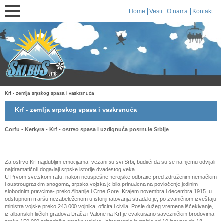
Home
Vesti
O nama
Kontakt
Krf - zemlja srpskog spasa i vaskrsnuća
Krf - zemlja srpskog spasa i vaskrsnuća
Corfu - Kerkyra - Krf - ostrvo spasa
i uzdignuća posrnule Srbije
Za ostrvo Krf najdubljim emocijama vezani su svi Srbi, budući da su se na njemu odvijali
najdramatičniji događaji srpske istorije dvadestog veka.
U Prvom svetskom ratu, nakon neuspešne herojske odbrane pred združenim nemačkim
i austrougraskim snagama, srpska vojska je bila prinuđena na povlačenje jedinim
slobodnim pravcima- preko Albanije i Crne Gore. Krajem novembra i decembra 1915. u
odstupnom maršu nezabeleženom u istoriji ratovanja stradalo je, po zvaničnom izveštaju
ministra vojske preko 243 000 vojnika, oficira i civila. Posle dužeg vremena iščekivanje,
iz albanskih lučkih gradova Drača i Valone na Krf je evakuisano savezničkim brodovima