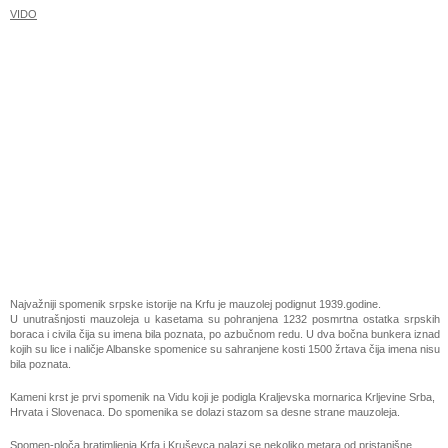
VIDO
Najvažniji spomenik srpske istorije na Krfu je mauzolej podignut 1939.godine.
U unutrašnjosti mauzoleja u kasetama su pohranjena 1232 posmrtna ostatka srpskih
boraca i civila čija su imena bila poznata, po azbučnom redu. U dva bočna bunkera iznad
kojih su lice i naličje Albanske spomenice su sahranjene kosti 1500 žrtava čija imena nisu
bila poznata.
Kameni krst je prvi spomenik na Vidu koji je podigla Kraljevska mornarica Krljevine Srba,
Hrvata i Slovenaca. Do spomenika se dolazi stazom sa desne strane mauzoleja.
Spomen-ploča bratimljenja Krfa i Kruševca nalazi se nekoliko metara od pristanišne