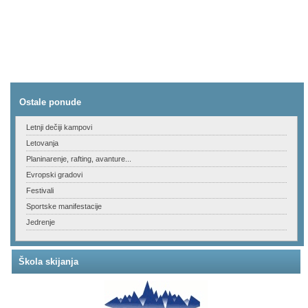
Ostale ponude
Letnji dečiji kampovi
Letovanja
Planinarenje, rafting, avanture...
Evropski gradovi
Festivali
Sportske manifestacije
Jedrenje
Škola skijanja