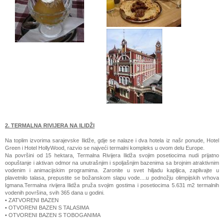
2. TERMALNA RIVIJERA NA ILIDŽI
Na toplim izvorima sarajevske Ilidže, gdje se nalaze i dva hotela iz našr ponude, Hotel
Green i Hotel HollyWood, razvio se najveći termalni kompleks u ovom delu Europe.
Na površini od 15 hektara, Termalna Rivijera Ilidža svojim posetiocima nudi prijatno
oopuštanje i aktivan odmor na unutrašnjim i spoljašnjim bazenima sa brojnim atraktivnim
vodenim i animacijskim programima. Zaronite u svet hiljadu kapljica, zaplivajte u
plavetnilo talasa, prepustite se božanskom slapu vode....u podnožju olimpijskih vrhova
Igmana.Termalna rivijera Ilidža pruža svojim gostima i posetiocima 5.631 m2 termalnih
vodenih površina, svih 365 dana u godini.
• ZATVORENI BAZEN
• OTVORENI BAZEN S TALASIMA
• OTVORENI BAZEN S TOBOGANIMA