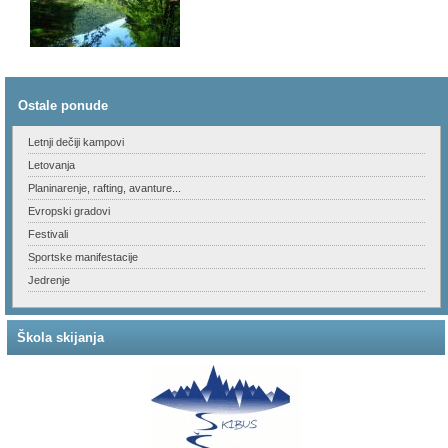
Ostale ponude
Letnji dečiji kampovi
Letovanja
Planinarenje, rafting, avanture...
Evropski gradovi
Festivali
Sportske manifestacije
Jedrenje
Škola skijanja