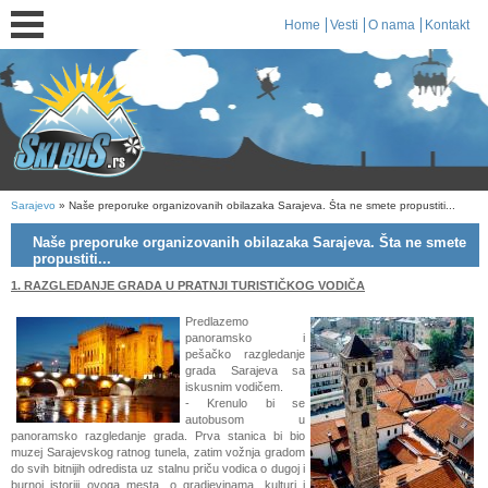
Home
Vesti
O nama
Kontakt
Sarajevo
» Naše preporuke organizovanih obilazaka Sarajeva. Šta ne smete propustiti...
Naše preporuke organizovanih obilazaka Sarajeva. Šta ne smete
propustiti...
1. RAZGLEDANJE GRADA U PRATNJI TURISTIČKOG VODIČA
Predlazemo
panoramsko i
pešačko razgledanje
grada Sarajeva sa
iskusnim vodičem.
- Krenulo bi se
autobusom u
panoramsko razgledanje grada. Prva stanica bi bio
muzej Sarajevskog ratnog tunela, zatim vožnja gradom
do svih bitnijih odredista uz stalnu priču vodica o dugoj i
burnoj istoriji ovoga mesta, o gradjevinama, kulturi i