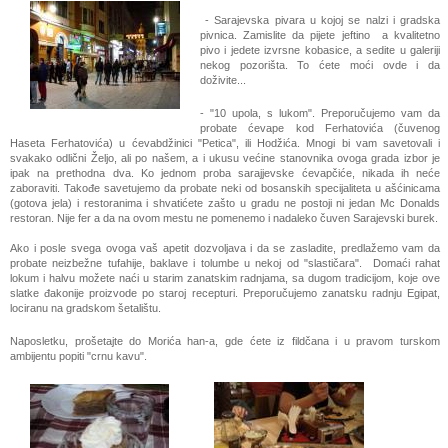
- Sarajevska pivara u kojoj se nalzi i gradska
pivnica. Zamislite da pijete jeftino a kvalitetno
pivo i jedete izvrsne kobasice, a sedite u galeriji
nekog pozorišta. To ćete moći ovde i da
doživite...
- "10 upola, s lukom". Preporučujemo vam da
probate ćevape kod Ferhatovića (čuvenog
Haseta Ferhatovića) u ćevabdžinici "Petica", ili Hodžića. Mnogi bi vam savetovali i
svakako odlični Željo, ali po našem, a i ukusu većine stanovnika ovoga grada izbor je
ipak na prethodna dva. Ko jednom proba sarajjevske ćevapčiće, nikada ih neće
zaboraviti. Takođe savetujemo da probate neki od bosanskih specijaliteta u ašćinicama
(gotova jela) i restoranima i shvatićete zašto u gradu ne postoji ni jedan Mc Donalds
restoran. Nije fer a da na ovom mestu ne pomenemo i nadaleko čuven Sarajevski burek.
Ako i posle svega ovoga vaš apetit dozvoljava i da se zasladite, predlažemo vam da
probate neizbežne tufahije, baklave i tolumbe u nekoj od "slastičara". Domaći rahat
lokum i halvu možete naći u starim zanatskim radnjama, sa dugom tradicijom, koje ove
slatke đakonije proizvode po staroj recepturi. Preporučujemo zanatsku radnju Egipat,
lociranu na gradskom šetalištu.
Naposletku, prošetajte do Morića han-a, gde ćete iz fildčana i u pravom turskom
ambijentu popiti "crnu kavu".