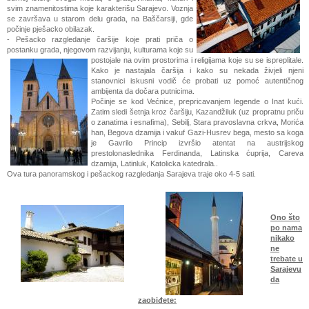
svim znamenitostima koje karakterišu Sarajevo. Voznja
se završava u starom delu grada, na Baščarsiji, gde
počinje pješacko obilazak.
- Pešacko razgledanje čaršije koje prati priča o
postanku grada, njegovom razvijanju, kulturama koje su
postojale na ovim prostorima
i religijama koje su se ispreplitale.
Kako je nastajala čaršija i kako su nekada živjeli njeni
stanovnici iskusni vodič će probati uz pomoć autentičnog
ambijenta da dočara putnicima.
Počinje se kod Većnice, prepricavanjem legende o Inat kući.
Zatim sledi šetnja kroz čaršiju, Kazandžiluk (uz propratnu priču
o zanatima i esnafima), Sebilj, Stara pravoslavna crkva, Morića
han, Begova dzamija i vakuf Gazi-Husrev bega, mesto sa koga
je Gavrilo Princip izvršio atentat na austrijskog
prestolonaslednika Ferdinanda, Latinska ćuprija, Careva
dzamija, Latinluk, Katolicka katedrala..
Ova tura panoramskog i pešackog razgledanja Sarajeva traje oko 4-5 sati.
Ono što
po nama
nikako
ne
trebate u
Sarajevu
da
zaobiđete: