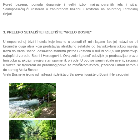
Pored bazena, ponudu dopunjuje i veliki izbor najraznovrsnijih jela i pića.
SamoposluŽujući restoran u zatvorenom bazenu i restoran na otvorenoj Termalnoj
rivijeri.
3. PRELEPO SETALIŠTE I IZLETIŠTE "VRELO BOSNE"
U neposrednoj blizini hotela koje imamo u ponudi (5 min lagane šetnje) nalazi se tri
kilometra duga aleja koja predstavlja atraktivno šetaliste od banjsko-turističkog naselja
Ilidza do Vrela Bosne. Zasađena stablima pletna i kestena u dužini od 3,5 km predstavlja
najlepši drvored u Bosni i Hercegovini. Ovaj zeleni „tunel” oduvijek je predstavljao pravu
turističku atrakciju i svojevrstan spomenik prirode. U ovo se sami trebate uveriti, šetajući
ili vozeći se fijakerom do prirodnog parka sa mnoštvom izvora, jezeraca i malih ostrva i
do samog Vrela Bosne.
Vrelo Bosne je jedno od najljepsih izletišta u Sarajevu i uopšte u Bosni i Hercegovini.