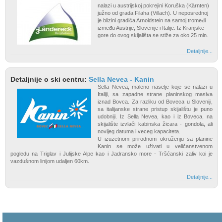
nalazi u austrijskoj pokrejini Koruška (Kärnten)
južno od grada Filaha (Villach). U neposrednoj
je blizini gradića Arnoldstein na samoj tromeđi
između Austrije, Slovenije i Italije. Iz Kranjske
gore do ovog skijališta se stiže za oko 25 min.
Detaljnije...
Detaljnije o ski centru:
Sella Nevea - Kanin
Sella Nevea, maleno naselje koje se nalazi u
Italiji, sa zapadne strane planinskog masiva
iznad Bovca. Za razliku od Boveca u Sloveniji,
sa italijanske strane pristup skijalištu je puno
udobniji. Iz Sella Nevea, kao i iz Boveca, na
skijalište izvlači kabinska žicara - gondola, ali
novijeg datuma i veceg kapaciteta.
U izuzetnom prirodnom okruženju sa planine
Kanin se može uživati u veličanstvenom
pogledu na Triglav i Julijske Alpe kao i Jadransko more - Tršćanski zaliv koi je
vazdušnom linijom udaljen 60km.
Detaljnije...