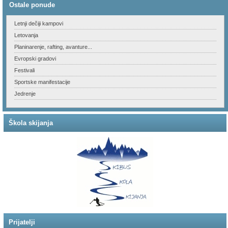
Ostale ponude
Letnji dečiji kampovi
Letovanja
Planinarenje, rafting, avanture...
Evropski gradovi
Festivali
Sportske manifestacije
Jedrenje
Škola skijanja
Prijatelji