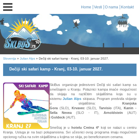
Home
Vesti
O nama
Kontakt
Slovenija
»
Julian Alps
» Dečiji ski safari kamp - Kranj, 03-10. januar 2027.
Dečiji ski safari kamp - Kranj, 03-10. januar 2027.
SkiBus organizuje jedinstveni Dečiji ski safari kamp sa
smeštajem u Kranju. Polaznici kampa imaće mogućnost
da skijaju na različitim skijalištima koja su u
sistemu
Julian Alps
skipasa. Program predviđa skijanje
u skijalištima:
Kranjska
Gora
(SLO),
Krvavec
(SLO),
Tarvisio
(ITA),
Kanin -
Sella Nevea
(SLO - IT),
Arnoldstein
(AUT)
i
Goldeck
(AUT)
.
Smeštaj je u
hotelu Creina 4*
koji se nalazi u centru
Kranja. Usluga je na bazi polupansiona. Svi učesnici ovog programa imaju mogućnost
opcionog ručka na svim skijalištima u kojima se skija, po beneficiranom cenama.