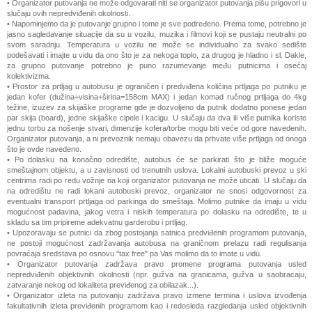
• Organizator putovanja ne može odgovarati niti se organizator putovanja pišu prigovori u
slučaju ovih nepredviđenih okolnosti.
• Napominjemo da je putovanje grupno i tome je sve podređeno. Prema tome, potrebno je
jasno sagledavanje situacije da su u vozilu, muzika i filmovi koji se pustaju neutralni po
svom saradnju. Temperatura u vozilu ne može se individualno za svako sedište
podešavati i imajte u vidu da ono što je za nekoga toplo, za drugog je hladno i sl. Dakle,
za grupno putovanje potrebno je puno razumevanje među putnicima i osećaj
kolektivizma.
• Prostor za prtljag u autobusu je ograničen i predviđena količina prtljaga po putniku je
jedan kofer (dužina+visina+širina=158cm MAX) i jedan komad ručnog prtljaga do 4kg
težine, izuzev za skijaške programe gde je dozvoljeno da putnik dodatno ponese jedan
par skija (board), jedne skijaške cipele i kacigu. U slučaju da dva ili više putnika koriste
jednu torbu za nošenje stvari, dimenzije kofera/torbe mogu biti veće od gore navedenih.
Organizator putovanja, a ni prevoznik nemaju obavezu da prhvate više prtljaga od onoga
što je ovde navedeno.
• Po dolasku na konačno odredište, autobus će se parkirati što je bliže moguće
smeštajnom objektu, a u zavisnosti od trenutnih uslova. Lokalni autobuski prevoz u ski
centrima radi po redu vožnje na koji organizator putovanja ne može uticati. U slučaju da
na odredištu ne radi lokani autobuski prevoz, organizator ne snosi odgovornost za
eventualni transport prtljaga od parkinga do smeštaja. Molimo putnike da imaju u vidu
mogućnost padavina, jakog vetra i niskih temperatura po dolasku na odredište, te u
skladu sa tim pripireme adekvatnu garderobu i prtljag.
• Upozoravaju se putnici da zbog postojanja satnica predviđenih programom putovanja,
ne postoji mogućnost zadržavanja autobusa na graničnom prelazu radi regulisanja
povraćaja sredstava po osnovu "tax free" pa Vas molimo da to imate u vidu.
• Organizator putovanja zadržava pravo promene programa putovanja usled
nepredviđenih objektivnih okolnosti (npr. gužva na granicama, gužva u saobracaju,
zatvaranje nekog od lokaliteta previđenog za obilazak...).
• Organizator izleta na putovanju zadržava pravo izmene termina i uslova izvođenja
fakultativnih izleta previđenih programom kao i redosleda razgledanja usled objektivnih