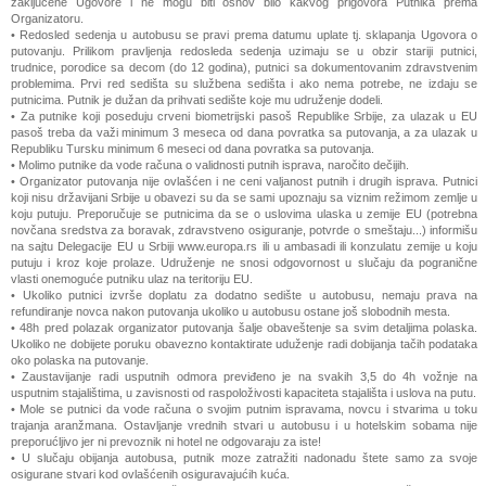
zaključene Ugovore i ne mogu biti osnov bilo kakvog prigovora Putnika prema
Organizatoru.
• Redosled sedenja u autobusu se pravi prema datumu uplate tj. sklapanja Ugovora o
putovanju. Prilikom pravljenja redosleda sedenja uzimaju se u obzir stariji putnici,
trudnice, porodice sa decom (do 12 godina), putnici sa dokumentovanim zdravstvenim
problemima. Prvi red sedišta su službena sedišta i ako nema potrebe, ne izdaju se
putnicima. Putnik je dužan da prihvati sedište koje mu udruženje dodeli.
• Za putnike koji poseduju crveni biometrijski pasoš Republike Srbije, za ulazak u EU
pasoš treba da važi minimum 3 meseca od dana povratka sa putovanja, a za ulazak u
Republiku Tursku minimum 6 meseci od dana povratka sa putovanja.
• Molimo putnike da vode računa o validnosti putnih isprava, naročito dečijih.
• Organizator putovanja nije ovlašćen i ne ceni valjanost putnih i drugih isprava. Putnici
koji nisu državijani Srbije u obavezi su da se sami upoznaju sa viznim režimom zemlje u
koju putuju. Preporučuje se putnicima da se o uslovima ulaska u zemije EU (potrebna
novčana sredstva za boravak, zdravstveno osiguranje, potvrde o smeštaju...) informišu
na sajtu Delegacije EU u Srbiji www.europa.rs ili u ambasadi ili konzulatu zemije u koju
putuju i kroz koje prolaze. Udruženje ne snosi odgovornost u slučaju da pogranične
vlasti onemoguće putniku ulaz na teritoriju EU.
• Ukoliko putnici izvrše doplatu za dodatno sedište u autobusu, nemaju prava na
refundiranje novca nakon putovanja ukoliko u autobusu ostane još slobodnih mesta.
• 48h pred polazak organizator putovanja šalje obaveštenje sa svim detaljima polaska.
Ukoliko ne dobijete poruku obavezno kontaktirate uduženje radi dobijanja tačih podataka
oko polaska na putovanje.
• Zaustavijanje radi usputnih odmora previđeno je na svakih 3,5 do 4h vožnje na
usputnim stajalištima, u zavisnosti od raspoloživosti kapaciteta stajališta i uslova na putu.
• Mole se putnici da vode računa o svojim putnim ispravama, novcu i stvarima u toku
trajanja aranžmana. Ostavljanje vrednih stvari u autobusu i u hotelskim sobama nije
preporućljivo jer ni prevoznik ni hotel ne odgovaraju za iste!
• U slučaju obijanja autobusa, putnik moze zatražiti nadonadu štete samo za svoje
osigurane stvari kod ovlašćenih osiguravajućih kuća.