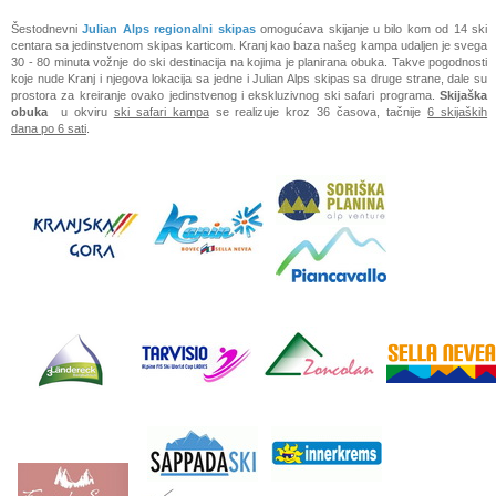
Šestodnevni
Julian Alps regionalni skipas
omogućava skijanje u bilo kom od 14 ski
centara sa jedinstvenom skipas karticom. Kranj kao baza našeg kampa udaljen je svega
30 - 80 minuta vožnje do ski destinacija na kojima je planirana obuka. Takve pogodnosti
koje nude Kranj i njegova lokacija sa jedne i Julian Alps skipas sa druge strane, dale su
prostora za kreiranje ovako jedinstvenog i ekskluzivnog ski safari programa.
Skijaška
obuka
u okviru
ski safari kampa
se realizuje kroz 36 časova, tačnije
6 skijaških
dana po 6 sati
.