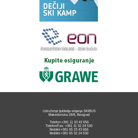
Udruženje ljubitelja skijanja SKIBUS
Makedonska 28/8, Beograd
Telefon:+381 11 33 43 656
Telefon/Fax: +381 11 32 24 530
Mobilni:+381 65 33 43 656
Mobilni:+381 65 32 24 530