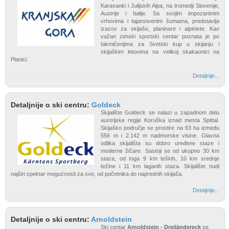
Karavanki i Julijskih Alpa, na tromedji Slovenije,
Austrije i Italije. Sa svojim impozantnim
vrhovima i tajanstvenim šumama, predstavlja
izazov za skijaše, planinare i alpiniste. Kao
važan zimski sportski centar poznata je po
takmičenjima za Svetski kup u skijanju i
skijaškim letovima na velikoj skakaonici na
Planici.
Detaljnije...
Detaljnije o ski centru:
Goldeck
Skijalište Goldeck se nalazi u zapadnom delu
austrijske regije Koruška iznad mesta Spittal.
Skijaško područje se prostire na 63 ha između
556 m i 2.142 m nadmorske visine. Glavna
odlika skijališta su dobro uređene staze i
moderne žičare. Sastoji se od ukupno 30 km
staza, od toga 9 km teških, 10 km srednje
težine i 11 km laganih staza. Skijalište nudi
najširi spektar mogućnosti za sve, od početnika do naprednih skijaša.
Detaljnije...
Detaljnije o ski centru:
Arnoldstein
Ski centar
Arnoldstein - Dreiländereck
se