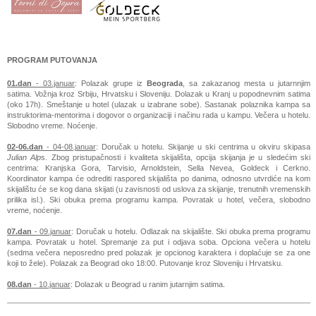
PROGRAM PUTOVANJA
01.dan
-
03.januar
: Polazak grupe iz
Beograda
, sa zakazanog mesta u jutarnnjim
satima. Vožnja kroz Srbiju, Hrvatsku i Sloveniju. Dolazak u Kranj u popodnevnim satima
(oko 17h). Smeštanje u hotel (ulazak u izabrane sobe). Sastanak polaznika kampa sa
instruktorima-mentorima i dogovor o organizaciji i načinu rada u kampu. Večera u hotelu.
Slobodno vreme. Noćenje.
02-06.dan
-
04-08.januar
: Doručak u hotelu. Skijanje u ski centrima u okviru skipasa
Julian Alp
s. Zbog pristupačnosti i kvaliteta skijališta, opcija skijanja je u sledećim ski
centrima: Kranjska Gora, Tarvisio, Arnoldstein, Sella Nevea, Goldeck i Cerkno.
Koordinator kampa će odrediti raspored skijališta po danima, odnosno utvrdiće na kom
skijalištu će se kog dana skijati (u zavisnosti od uslova za skijanje, trenutnih vremenskih
prilika isl.). Ski obuka prema programu kampa. Povratak u hotel, večera, slobodno
vreme, noćenje.
07.dan
-
09.januar
: Doručak u hotelu. Odlazak na skijalište. Ski obuka prema programu
kampa. Povratak u hotel. Spremanje za put i odjava soba. Opciona večera u hotelu
(sedma večera neposredno pred polazak je opcionog karaktera i doplaćuje se za one
koji to žele). Polazak za Beograd oko 18:00. Putovanje kroz Sloveniju i Hrvatsku.
08.dan
-
10.januar
: Dolazak u Beograd u ranim jutarnjim satima.