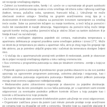
od recepcije smeštajnog objekta.
• Zahtevi za konektovane sobe, family i sl. uzeće se u razmatranje ali grupni autobuski
aranžmani ne podrazumevaju ovakvu vrstu smeštaja niti izbora soba i njihovog sadržaja
(balkon, terasa, pušačka soba, spratnost, francuski ležaj…). Udruženje ne može
obećavati ovakve usluge.• Smeštaj na grupnim aranžmanima ovog tipa je u
dvokrevetnim ili trokrevetnim sobama sa pomoćnim krevetom namenjenim za smeštaj
treće osobe. Sobe sa pomoćnim ležajem su manje komforne, a treći ležaj je pomoćni i
može biti standardnih ili manjih dimenzija. Napominjeno da pomoćni ležaj može bitnije
ugroziti komfor trećeg putnika (pomoćni ležaj je obićno žičani sa tankim dušekom ili je
fotelja ili kauč na razvlačenje).
• U nekim smeštajnim objektima pojedinih ski centara, maksimalna temperatura u
apartmanu definisana je unapred pravilima same smeštajen jedinice i iznosi 17°C. Može
se desiti da je temperatura po ulasku u apartman niža, ali to je zbog toga što grejanje nije
bilo aktivno, pa je potrebno uključiti grejna tela i sačekati da temeratura dostigne željeni
nivo.
• U slučaju da u apartmanu/sobi postoji neki problem ili nedostatak, putnik je obavezan
da to prijavi recepciji smeštajnog objekta u toku radnog vremena iste.
• Sva vremena u programima putovanja su data po lokalnom vremenu zemlje u kojoj se
boravi.
• Potpisnik ugovora o putovanju ili predstavnici grupe putnika obavezni su da sve putnike
upoznaju sa ugovorenim programom putovanja, uslovima plaćanja i osiguranja, kao i
Opštim uslovima putovanja organizatra putovanja.• Maloletni putnici prilikom putovanja
moraju imati overenu saglasnost roditelja/staratelja.
• Međunarodno putno zdravstveno osiguranje je obavezno za pojedine destinacije.
Savetujemo Vas da isto posedujete za sva Vaša putovanja, jer u suprotnom sami snosite
odgovornost za eventualne posledice prilikom kontrole države u koju putujete kao i
konrole u državama kroz koje prolazite.
• Za sve informacije date usmenim ili telefonskim putem udruženje ne snosi odgovornost.
• Organizator zadržava pravo da putem Last minute ponude prodaje svoje aranžmane
po cenama koje su drugačije od onih u cenovnku. Stranke koje su započele plaćanje ili