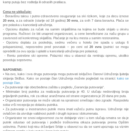
kamp putuju bez roditelja ili odraslih pratilaca.
Cena ne uključuje:
- Boravišnu taksu i putno-zdravstveno osuguranje sa ski rizikom, koje za decu iznose
20 evra
, a za odrasle (starije od 18 godina)
30 evra
, za svih 7 dana boravka. Plaća se
pre polaska u kancelariji udruženja.
- Opcionu doplatu za ručak na samim skijalištima na kojima se bude skijalo u okviru
programa. Ručkovi će biti unapred organizovani, a cene beneficirane za našu grupu u
zavisnosti od konkretnog skijališta. Plaćanje je na licu mesta u samim restoranima.
- Opcionu doplatu za poslednju, sedmu večeru u hotelu (ne spada u uslugu 6
polupansiona), neposredno pred povratak – po ceni od
20
evra
(putnici se mogu
opredeliti za ovu opciju i uplatiti u kancelariji udruženja pre polaska).
- Rentu potrebne ski opreme. Polaznici nisu u obavezi da rentiraju opremu, ukoliko
poseduju sopstvenu.
NAPOMENE:
• Na ovo, kako i sva druga putovanja mogu putovati isključivo članovi Udruženja ljuitelja
skijanja SkiBus. Kako se postaje član Udruženja možete pogledati na stranici:
kako se
postaje član
.
• Za putovanje nije obezbeđena zaštita u pogledu „Garancija putovanja“.
• Minimalan broj putnika za realizaciju putovanja je 40. U slučaju nedovoljnog broja
prijavljenih putnika, rok za otkaz aranžmana od strane organzatora je 20 dana pre puta.
• Organizator putovanja ne može uticati na spratnost smeštaja i deo zgrade. Raspodelu
soba vrši recepcija po dolasku putnika.
• Za putovanje u inostranstvo putnik mora imati važeću putnu ispravu. Udruženje nije
ovlašćen da utvrđuje validnost putnih i drugih isprava i dokumenata.
• Organizator ne snosi odgovornost za ne dobijanje vize i u tom slučaju smatra se da je
putnik odustao od putovanja i podleže troškovima otkaza putovanja prema Opštim
uslovima. Putnici koji nisu državljani Srbije u obavezi su da se sami upoznaju sa viznim