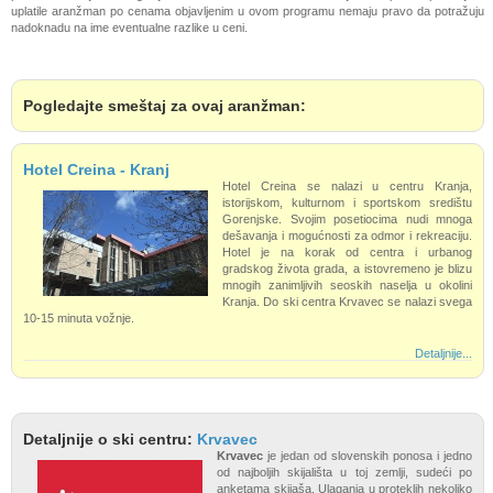
uplatile aranžman po cenama objavljenim u ovom programu nemaju pravo da potražuju
nadoknadu na ime eventualne razlike u ceni.
Pogledajte smeštaj za ovaj aranžman:
Hotel Creina - Kranj
Hotel Creina se nalazi u centru Kranja,
istorijskom, kulturnom i sportskom središtu
Gorenjske. Svojim posetiocima nudi mnoga
dešavanja i mogućnosti za odmor i rekreaciju.
Hotel je na korak od centra i urbanog
gradskog života grada, a istovremeno je blizu
mnogih zanimljivih seoskih naselja u okolini
Kranja. Do ski centra Krvavec se nalazi svega
10-15 minuta vožnje.
Detaljnije...
Detaljnije o ski centru:
Krvavec
Krvavec
je jedan od slovenskih ponosa i jedno
od najboljih skijališta u toj zemlji, sudeći po
anketama skijaša. Ulaganja u proteklih nekoliko