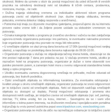
okolnosti. Molimo da uzmete u obzir da postoji mogućnost da usled državnih ili verskih
praznika na određenoj destinaciji neki od lokaliteta ili tržnih centara, prodavnica,
restorana, muzeja... ne rade.
• Dužina trajanja slobodnog vremena za individualne aktivnosti tokom programa
putovanja zavisi od objektivnih okolnosti (npr. duzine trajanja obilazaka, termina
polazaka, vremena dolaska i daljeg rasporeda u aranžmanu).
• Putnicima koji imaju za cilj posete muzejima i galerijama, preporučujemo da na internetu
provere radno vreme istih i da željene posete usklade sa slobodnim vremenom na
putovanju.
• Oznaka kategorije hotela u programu je zvanično utvrđena i važeća na dan zaključenja
ugovora između organizatora putovanja i ino partnera, te eventualne naknadne promene
koje organizator putovanja nisu poznate ne mogu biti relevantne.
• U smeštajne objekte se ulazi prvog dana boravka od 17:00h (postoji mogućnost ranijeg
ulaska), a napuštaju se poslednjeg dana boravka najkasnije do 09:00-10:00.
• Organizator putovanja u slučaju ne objavijivanja tačnog imena hotela, obavezuje se da
ime postavi najkasnije 7 dana pre polaska na put. U slučaju promene hotela, ukoliko je
naznačen hotel na programu putovanja, organizator je dužan o tome obavestiti sve
putnike pismenim putem, a zamenjen hotel mora u svemu odgovarati standardima hotela
datog u opisu programa.
• Ukoliko eventualnu zamenu dogovorenog smeštaja ne prihvatite, možete odustati od
putovanja, bez ikakvih posledica.
• Opisi smeštajnih objekata su informativnog karaktera. Za eventualna odstupanja i
kvalitet usluge u okviru smeštajnih objekata, organizator putovanja ne snosi odgovornost
jer to isključivo zavisi od smeštajnih objekata. Neki od dopunskih sadržaja smeštajnih
objekata su dostupni uz doplatu. Postoji mogućnost odstupanja i promena oko
dostupnosti nekih sadžaja, jer iskijučivo zavise od smeštajnih objekata (npr. sef, parking,
mini-bar, TV, klima uređaj, fen za kosu, internet.... Savetujemo da se i sami više
informišete o istima putem interneta, na društvenim mrežama i specijalizovanim portalima
koji pružaju tu vrstu pomoći putnicima poput
www.tripadvisor.com
,
www.booking.com
• Organizator putovanja ne može da utiče na razmeštaj po sobama jer to isključivo zavisi