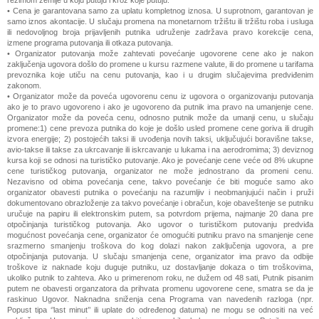
režimom zemlje u koju putuju i kroz koje putuju.
• Cena je garantovana samo za uplatu kompletnog iznosa. U suprotnom, garantovan je
samo iznos akontacije. U slučaju promena na monetarnom tržištu ili tržištu roba i usluga
ili nedovoljnog broja prijavljenih putnika udruženje zadržava pravo korekcije cena,
izmene programa putovanja ili otkaza putovanja.
• Organizator putovanja može zahtevati povećanje ugovorene cene ako je nakon
zaključenja ugovora došlo do promene u kursu razmene valute, ili do promene u tarifama
prevoznika koje utiču na cenu putovanja, kao i u drugim slučajevima predviđenim
zakonom.
• Organizator može da poveća ugovorenu cenu iz ugovora o organizovanju putovanja
ako je to pravo ugovoreno i ako je ugovoreno da putnik ima pravo na umanjenje cene.
Organizator može da poveća cenu, odnosno putnik može da umanji cenu, u slučaju
promene:1) cene prevoza putnika do koje je došlo usled promene cene goriva ili drugih
izvora energije; 2) postojećih taksi ili uvođenja novih taksi, uključujući boravišne takse,
avio-takse ili takse za ukrcavanje ili iskrcavanje u lukama i na aerodromima; 3) deviznog
kursa koji se odnosi na turističko putovanje. Ako je povećanje cene veće od 8% ukupne
cene turističkog putovanja, organizator ne može jednostrano da promeni cenu.
Nezavisno od obima povećanja cene, takvo povećanje će biti moguće samo ako
organizator obavesti putnika o povećanju na razumljiv i neobmanjujući način i pruži
dokumentovano obrazloženje za takvo povećanje i obračun, koje obaveštenje se putniku
uručuje na papiru ili elektronskim putem, sa potvrdom prijema, najmanje 20 dana pre
otpočinjanja turističkog putovanja. Ako ugovor o turističkom putovanju predviđa
mogućnost povećanja cene, organizator će omogućiti putniku pravo na smanjenje cene
srazmerno smanjenju troškova do kog dolazi nakon zaključenja ugovora, a pre
otpočinjanja putovanja. U slučaju smanjenja cene, organizator ima pravo da odbije
troškove iz naknade koju duguje putniku, uz dostavljanje dokaza o tim troškovima,
ukoliko putnik to zahteva. Ako u primerenom roku, ne dužem od 48 sati, Putnik pisanim
putem ne obavesti organzatora da prihvata promenu ugovorene cene, smatra se da je
raskinuo Ugovor. Naknadna sniženja cena Programa van navedenih razloga (npr.
Popust tipa ‘’last minut’’ ili uplate do određenog datuma) ne mogu se odnositi na već