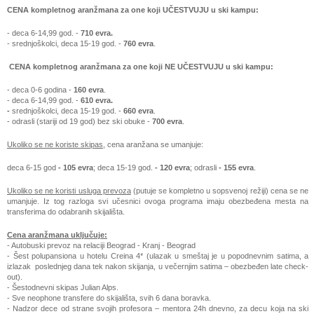
CENA
kompletnog aranžmana
za one koji
UČESTVUJU u ski kampu:
- deca 6-14,99 god. -
710
evra
.
-
srednjoškolci, deca 15-19 god. -
760
evra
.
CENA
kompletnog aranžmana
za one koji
NE UČESTVUJU u ski kampu:
- deca 0-6 godina -
160
evra
.
- deca 6-14,99 god. -
610
evra
.
-
srednjoškolci, deca 15-19 god. -
660
evra
.
- odrasli (stariji od 19 god) bez ski obuke
-
700
evra
.
Ukoliko
se
ne koriste skipas
, cena aranžana se umanjuje:
deca 6-15 god
-
105
evra
; deca 15-19 god.
-
120
evra
; odrasli
-
155
evra
.
Ukoliko se ne koristi usluga prevoza
(putuje se kompletno u sopsvenoj režiji) cena se ne
umanjuje. Iz tog razloga svi učesnici ovoga programa imaju obezbeđena mesta na
transferima do odabranih skijališta.
Cena aranžmana uključuje:
- Autobuski prevoz na relaciji Beograd - Kranj - Beograd
- Šest polupansiona u hotelu Creina 4* (ulazak u smeštaj je u popodnevnim satima, a
izlazak poslednjeg dana tek nakon skijanja, u večernjim satima – obezbeđen late check-
out).
- Šestodnevni skipas Julian Alps.
- Sve neophone transfere do skijališta, svih 6 dana boravka.
- Nadzor dece od strane svojih profesora – mentora 24h dnevno, za decu koja na ski