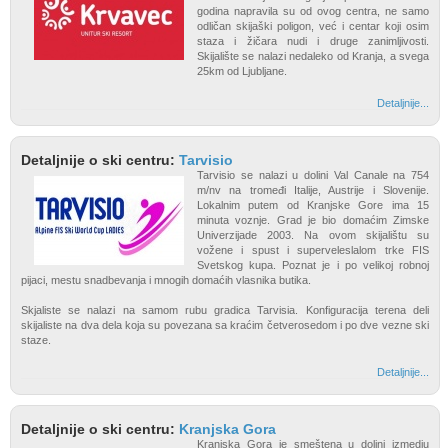
godina napravila su od ovog centra, ne samo
odličan skijaški poligon, već i centar koji osim
staza i žičara nudi i druge zanimljivosti.
Skijalište se nalazi nedaleko od Kranja, a svega
25km od Ljubljane.
Detaljnije...
Detaljnije o ski centru:
Tarvisio
Tarvisio se nalazi u dolini Val Canale na 754
m/nv na tromeđi Italije, Austrije i Slovenije.
Lokalnim putem od Kranjske Gore ima 15
minuta voznje. Grad je bio domaćim Zimske
Univerzijade 2003. Na ovom skijalištu su
vožene i spust i superveleslalom trke FIS
Svetskog kupa. Poznat je i po velikoj robnoj
pijaci, mestu snadbevanja i mnogih domaćih vlasnika butika.
Skjaliste se nalazi na samom rubu gradica Tarvisia. Konfiguracija terena deli
skijaliste na dva dela koja su povezana sa kraćim četverosedom i po dve vezne ski
staze.
Detaljnije...
Detaljnije o ski centru:
Kranjska Gora
Kranjska Gora je smeštena u dolini izmedju